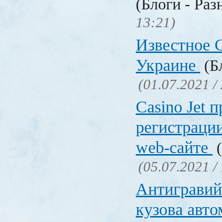
(Блоги - Раз
13:21)
Известное C
Украине
(Бл
(01.07.2021 /
Сasino Jet 
регистрации
web-сайте
(
(05.07.2021 /
Антигравий
кузова авт