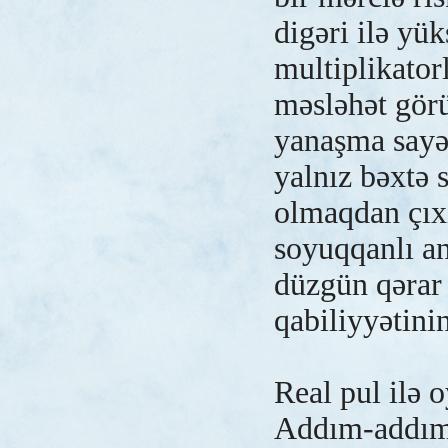
digəri ilə yü
multiplikator
məsləhət gör
yanaşma sayəs
yalnız bəxtə 
olmaqdan çıx
soyuqqanlı an
düzgün qərar
qabiliyyətinin
Real pul ilə 
Addım-addım