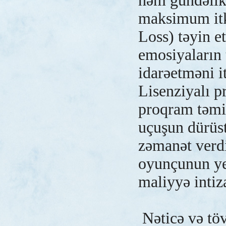
həm gündəlik
maksimum itki
Loss) təyin et
emosiyaların 
idarəetməni i
Lisenziyalı p
proqram təmin
uçuşun dürüs
zəmanət verd
oyunçunun ye
maliyyə inti
Nəticə və töv