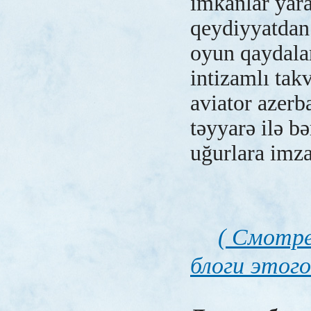
imkanlar yara
qeydiyyatdan 
oyun qaydalar
intizamlı tak
aviator azer
təyyarə ilə b
uğurlara imza
( Смотре
блоги этого