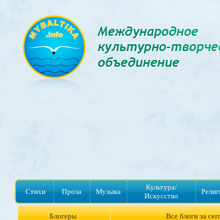
Культура/
Стихи
Проза
Музыка
Религ
Искусство
Блогеры
Все блоги за сег