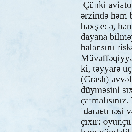
Çünki aviato
ərzində həm 
bəxş edə, hə
dayana bilm
balansını risk
Müvəffəqiyyət
ki, təyyarə 
(Crash) əvvə
düyməsini s
çatmalısınız.
idarəetməsi v
çıxır: oyunç