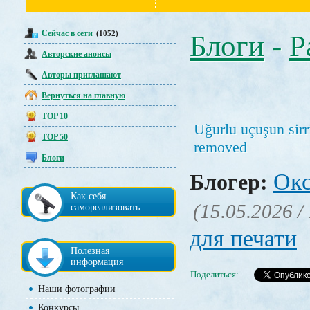
Сейчас в сети
(1052)
Блоги
-
Р
Авторские анонсы
Авторы приглашают
Вернуться на главную
TOP 10
Uğurlu uçuşun sirri
TOP 50
removed
Блоги
Окс
Блогер:
Как себя
(15.05.2026 /
самореализовать
для печати
Полезная
информация
Поделиться:
Наши фотографии
Конкурсы