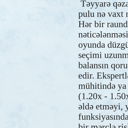
Təyyarə qəza
pulu nə vaxt
Hər bir raund
nəticələnməs
oyunda düzgü
seçimi uzunm
balansın qor
edir. Ekspertl
mühitində ya 
(1.20x - 1.50
əldə etməyi, 
funksiyasında
bir mərclə ris