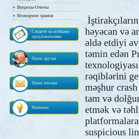
Вопросы-Ответы
Возведение храмов
İştirakçıları
həyəcan və a
Следите за особыми
предложениями
əldə etdiyi av
təmin edən P
Наши друзья
texnologiyası
rəqiblərini g
Наши письма
məşhur crash
tam və dolğu
etmək və təhl
Новинки
platformalar
suspicious li