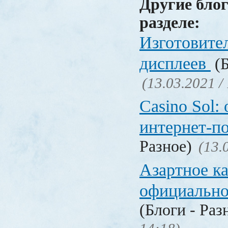
Другие блог
разделе:
Изготовите
дисплеев
(Б
(13.03.2021 /
Casino Sol
интернет-п
Разное)
(13.
Азартное к
официальн
(Блоги - Раз