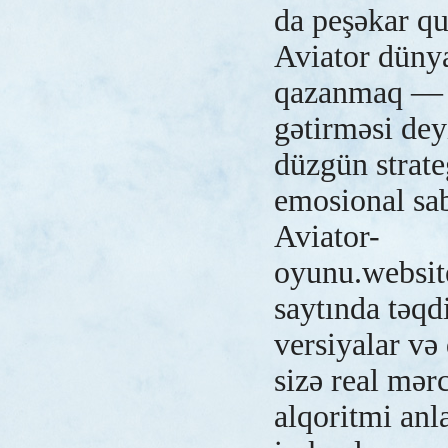
da peşəkar q
Aviator düny
qazanmaq — t
gətirməsi de
düzgün strate
emosional sabi
Aviator-
oyunu.websit
saytında təq
versiyalar və
sizə real mər
alqoritmi an