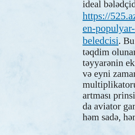
ideal bələdçi
https://525.
en-populyar
beledcisi
. Bu
təqdim olunan
təyyarənin e
və eyni zama
multiplikator
artması prinsi
da aviator ga
həm sadə, həm