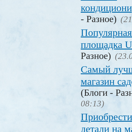
кондицион
- Разное)
(21
Популярная
площадка
Разное)
(23.
Самый лучш
магазин са
(Блоги - Раз
08:13)
Приобрести
детали на 