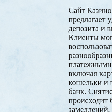
Сайт Казино
предлагает 
депозита и в
Клиенты мо
воспользова
разнообраз
платежными 
включая кар
кошельки и 
банк. Снятие
происходит 
замедлений, 