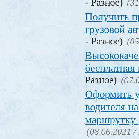
- Разное)
(31
Получить п
грузовой а
- Разное)
(05
Высококаче
бесплатная
Разное)
(07.
Оформить у
водителя на
маршрутку
(08.06.2021 /