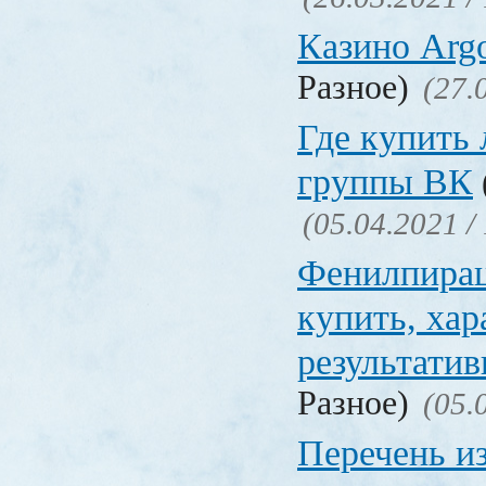
Казино Ar
Разное)
(27.
Где купить
группы ВК
(05.04.2021 /
Фенилпирац
купить, хар
результати
Разное)
(05.
Перечень и