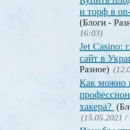
и торф в on
(Блоги - Раз
16:03)
Jet Сasino:
сайт в Укр
Разное)
(12.
Как можно 
профессион
хакера?
(Бл
(15.05.2021 /