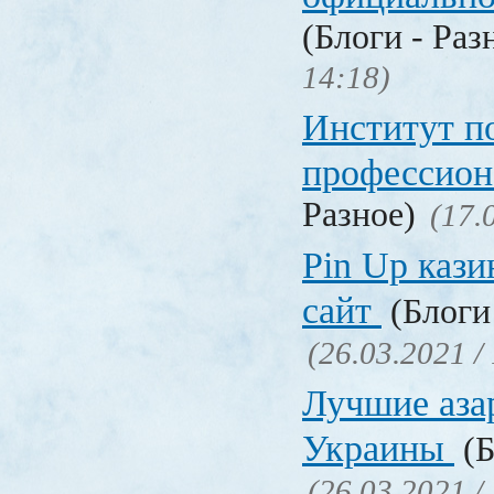
(Блоги - Раз
14:18)
Институт 
профессио
Разное)
(17.
Pin Up кази
сайт
(Блоги 
(26.03.2021 /
Лучшие аза
Украины
(Б
(26.03.2021 /