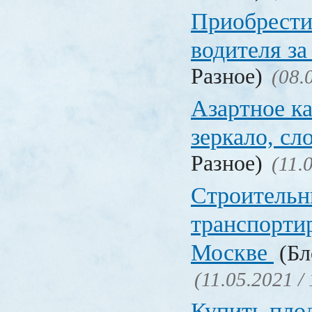
Приобрести
водителя за
Разное)
(08.
Азартное ка
зеркало, с
Разное)
(11.
Строительн
транспорти
Москве
(Бл
(11.05.2021 /
Купить пло