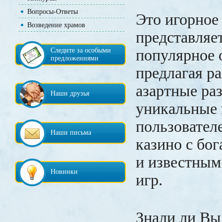
Вопросы-Ответы
Это игорное
Возведение храмов
представляе
Следите за особыми
популярное 
предложениями
предлагая р
азартные ра
Наши друзья
уникальные 
пользователе
Наши письма
казино с бо
и известным
Новинки
игр.
Знали ли Вы