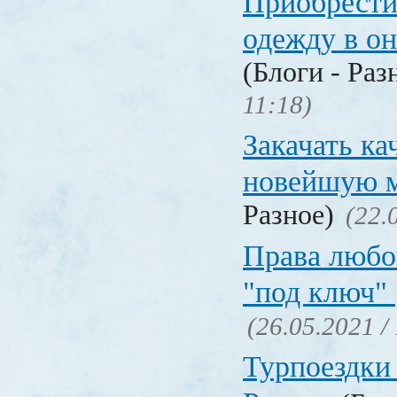
Приобрести
одежду в о
(Блоги - Раз
11:18)
Закачать ка
новейшую 
Разное)
(22.
Права любо
"под ключ"
(26.05.2021 /
Турпоездки