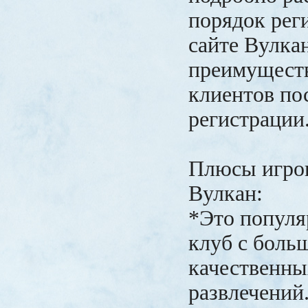
порядок рег
сайте Вулкан
преимущест
клиентов по
регистрации
Плюсы игров
Вулкан:
*Это популя
клуб с боль
качественны
развлечений