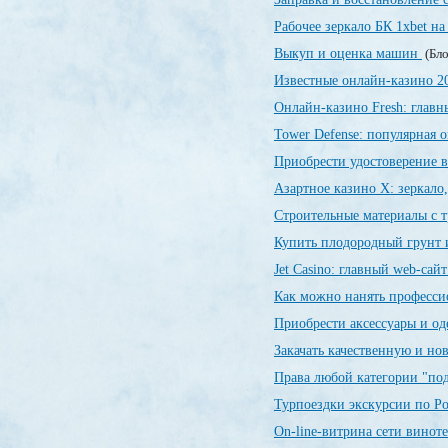
Рабочее зеркало БК 1xbet на
Выкуп и оценка машин
(Бло
Известные онлайн-казино 
Онлайн-казино Fresh: глав
Tower Defense: популярная о
Приобрести удостоверение в
Азартное казино X: зеркало
Строительные материалы с 
Купить плодородный грунт и
Jet Сasino: главный web-сай
Как можно нанять професси
Приобрести аксессуары и о
Закачать качественную и н
Права любой категории "по
Турпоездки экскурсии по Р
On-line-витрина сети винот