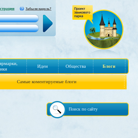
страция
Забыли пароль?
ярмарки,
Идеи
Общества
Блоги
ики
Самые коментируемые блоги
Поиск по сайту