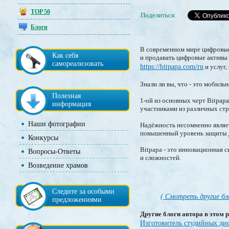
TOP 50
Поделиться:
Блоги
В современном мире цифровые
Как себя
и продавать цифровые активы 
самореализовать
https://bitpapa.com/ru
и услуг,
Знали ли вы, что - это мобил
Полезная
1-ой из основных черт Bitpap
информация
участниками из различных стр
Наши фотографии
Надёжность несомненно являет
повышенный уровень защиты д
Конкурсы
Bitpapa - это инновационная 
Вопросы-Ответы
и сложностей.
Возведение храмов
Следите за особыми
( Смотреть другие бл
предложениями
Другие блоги автора в этом р
Изготовитель студийных ди