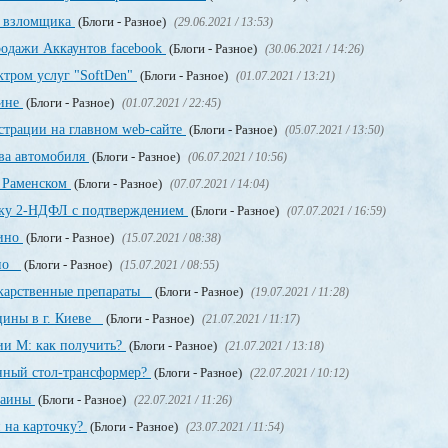
о взломщика
(Блоги - Разное)
(29.06.2021 / 13:53)
родажи Аккаунтов facebook
(Блоги - Разное)
(30.06.2021 / 14:26)
ктром услуг "SoftDen"
(Блоги - Разное)
(01.07.2021 / 13:21)
аине
(Блоги - Разное)
(01.07.2021 / 22:45)
истрации на главном web-сайте
(Блоги - Разное)
(05.07.2021 / 13:50)
ва автомобиля
(Блоги - Разное)
(06.07.2021 / 10:56)
в Раменском
(Блоги - Разное)
(07.07.2021 / 14:04)
авку 2-НДФЛ с подтверждением
(Блоги - Разное)
(07.07.2021 / 16:59)
зино
(Блоги - Разное)
(15.07.2021 / 08:38)
ино
(Блоги - Разное)
(15.07.2021 / 08:55)
екарственные препараты
(Блоги - Разное)
(19.07.2021 / 11:28)
цины в г. Киеве
(Блоги - Разное)
(21.07.2021 / 11:17)
ии М: как получить?
(Блоги - Разное)
(21.07.2021 / 13:18)
енный стол-трансформер?
(Блоги - Разное)
(22.07.2021 / 10:12)
раины
(Блоги - Разное)
(22.07.2021 / 11:26)
 на карточку?
(Блоги - Разное)
(23.07.2021 / 11:54)