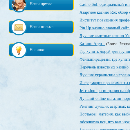
Наши друзья
Casino Sol: официальный и
Азартное казино Rox обзор
Институт повышения профе
Наши письма
Pin Up казино главный сайт
Лучшие азартные казино У
Казино Argo
(Блоги - Разно
Новинки
Где купить людей для груп
Фенилпирацетам: где купить
Перечень известных казин
Лучшие украинские игровы
Информация про алименты 
Jet casino: регистрация на 
Лучший online-магазин порт
Рейтинг лучших азартных 
Портьеры: материя, как выби
Абсолютно все, что вам нуж
Заправка и восстановление