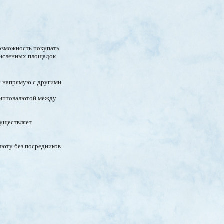
озможность покупать
очисленных площадок
у напрямую с другими.
криптовалютой между
существляет
алюту без посредников