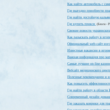
Как найти автомобиль с са
Где выгодно приобрести пр
Где найти достойную калья
Где купить прокси
(Блоги - 
Свежие новости украинских
Как разыскать работу в иго
Официальный web-сайт изг
Известные вакансии в игор
Важная информация про ма
Самые лучшие on-line кази
Вебсайт медицинского цент
Полезные рекомендации и и
Как повысить эффективност
Где найти работу в области
Современный дизайн домашн
Где заказать коврики для т