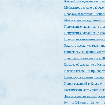
Как найти надежное азартно
Мобильное зеркало рабочее 
Продажа автостекол и запас
Монтаж вентиляционной си
Популярные украинские он
Популярные украинские иг
Популярная компания видео
Заказать песок, керамзит, 
Список самых лучших азарт
Лучшие игровые ресурсы 20
Высшее образование в Канад
В какой компании приобрес
Перевод документов, паспор
Поиск вакансий в Киеве о
Космические автомобильны
Заказать массовые смс расс
Купить Эфириум, Биткоин, 