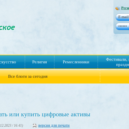
Реги
Фестивали, 
скусство
Религия
Ремесленники
праздн
Все блоги за сегодня
вать или купить цифровые активы
версия для печати
.12.2023 / 16:41)