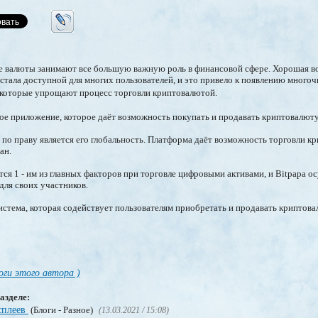
 валюты занимают все большую важную роль в финансовой сфере. Хорошая в
стала доступной для многих пользователей, и это привело к появлению мног
 которые упрощают процесс торговли криптовалютой.
ьное приложение, которое даёт возможность покупать и продавать криптовалют
a по праву является его глобальность. Платформа даёт возможность торговли 
ан.
ся 1 - им из главных факторов при торговле цифровыми активами, и Bitpapa о
ля своих участников.
система, которая содействует пользователям приобретать и продавать криптов
оги этого автора )
азделе:
сплеев
(Блоги - Разное)
(13.03.2021 / 15:08)