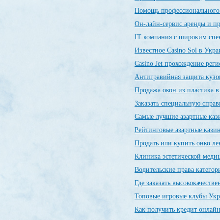
Помощь профессиональног
Он-лайн-сервис аренды и п
IT компания с широким спе
Известное Casino Sol в Укр
Сasino Jet прохождение рег
Антигравийная защита кузо
Продажа окон из пластика 
Заказать специальную спр
Самые лучшие азартные ка
Рейтинговые азартные каз
Продать или купить онко л
Клиника эстетической меди
Водительские права категор
Где заказать высококачеств
Топовые игровые клубы Ук
Как получить кредит онлайн