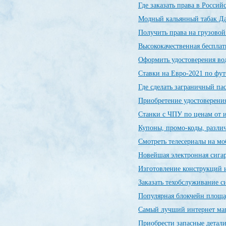
Где заказать права в Росси
Модный кальянный табак Да
Получить права на грузовой
Высококачественная беспла
Оформить удостоверения во
Ставки на Евро-2021 по фу
Где сделать заграничный п
Приобретение удостоверения
Станки с ЧПУ по ценам от 
Купоны, промо-коды, разли
Смотреть телесериалы на м
Новейшая электронная сиг
Изготовление конструкций и
Заказать техобслуживание 
Популярная блокчейн пло
Самый лучший интернет ма
Приобрести запасные детал