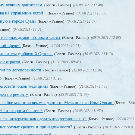
мым лучшим двигателем
(Блоги - Разное)
(06.08.2021 / 17:48)
ава на управление яхтой
(Блоги - Разное)
(06.08.2021 / 19:07)
нную в городе Сумы
(Блоги - Разное)
(07.08.2021 / 12:07)
Разное)
(07.08.2021 / 13:24)
 игорных домов, обзоры и слоты
(Блоги - Разное)
(09.08.2021 / 12:06)
рной сфере?
(Блоги - Разное)
(10.08.2021 / 10:21)
отовителя удобрений Ортон
(Блоги - Разное)
(10.08.2021 / 13:13)
ной отрасли
(Блоги - Разное)
(11.08.2021 / 09:45)
тчи по договоренности
(Блоги - Разное)
(12.08.2021 / 12:30)
но
(Блоги - Разное)
(13.08.2021 / 09:20)
ра эстетической медицины
(Блоги - Разное)
(21.08.2021 / 14:39)
деи по ремонту
(Блоги - Разное)
(25.08.2021 / 11:36)
ь online магазина рекомендации от Мельниченко Илья Олимп.
(Блоги - Раз
 ИТ и игорном бизнесе?
(Блоги - Разное)
(26.08.2021 / 11:59)
его интерьера: как сделать профессионально?
(Блоги - Разное)
(27.08.2021 
ранспортных средств и принадлежности?
(Блоги - Разное)
(28.08.2021 / 15:03)