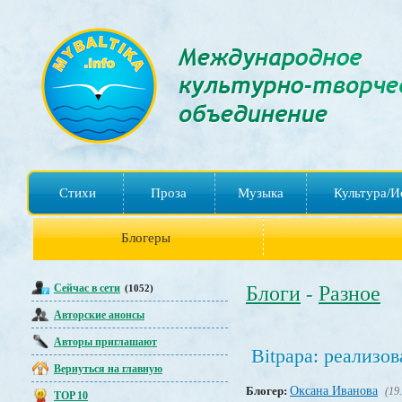
Стихи
Проза
Музыка
Культура/И
Блогеры
Сейчас в сети
Блоги
Разное
(1052)
-
Авторские анонсы
Авторы приглашают
Bitpapa: реализо
Вернуться на главную
Блогер:
Оксана Иванова
(19
TOP 10