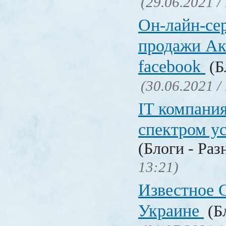
(29.06.2021 /
Он-лайн-се
продажи Ак
facebook
(Б
(30.06.2021 /
IT компани
спектром у
(Блоги - Раз
13:21)
Известное C
Украине
(Бл