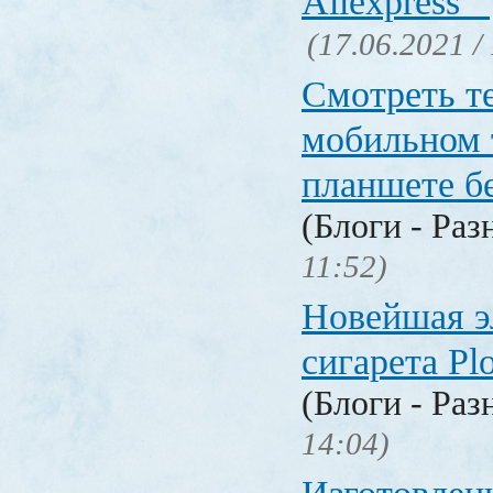
Aliexpress
(17.06.2021 /
Смотреть т
мобильном 
планшете б
(Блоги - Раз
11:52)
Новейшая э
сигарета P
(Блоги - Раз
14:04)