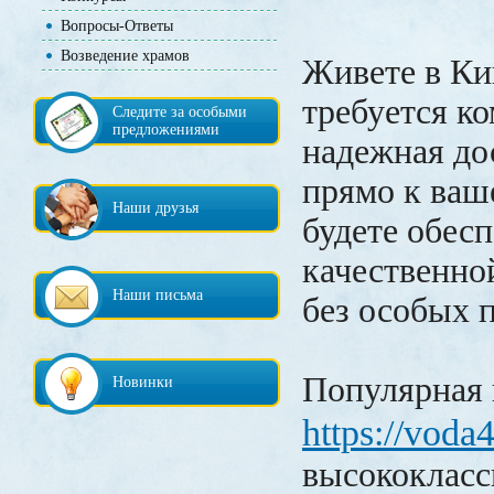
Вопросы-Ответы
Возведение храмов
Живете в Ки
требуется к
Следите за особыми
предложениями
надежная до
прямо к ваш
Наши друзья
будете обес
качественно
Наши письма
без особых 
Популярная
Новинки
https://voda
высококласс