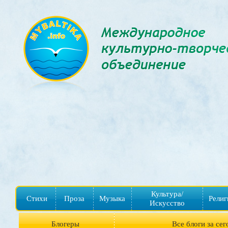
Культура/
Стихи
Проза
Музыка
Религ
Искусство
Блогеры
Все блоги за сег