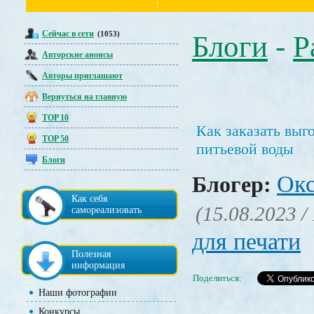
Сейчас в сети
(1053)
Блоги
-
Р
Авторские анонсы
Авторы приглашают
Вернуться на главную
TOP 10
Как заказать выг
TOP 50
питьевой воды
Блоги
Окс
Блогер:
Как себя
(15.08.2023 /
самореализовать
для печати
Полезная
информация
Поделиться:
Наши фотографии
Конкурсы