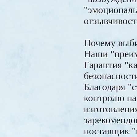
"эмоционал
отзывчивост
Почему выби
Наши "преи
Гарантия "к
безопасност
Благодаря "
контролю на
изготовлени
зарекомендо
поставщик "