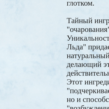
глотком.
Тайный инг
"очарования
Уникальност
Льда" прида
натуральный
делающий эт
действитель
Этот ингред
"подчеркивае
но и способс
"возбуждени