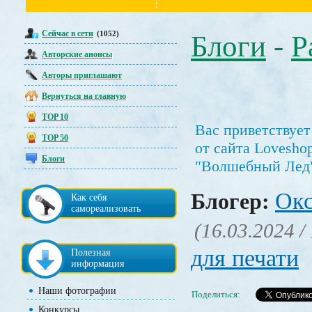
Сейчас в сети
(1052)
Блоги
-
Р
Авторские анонсы
Авторы приглашают
Вернуться на главную
TOP 10
Вас приветствуе
TOP 50
от сайта Lovesho
Блоги
"Волшебный Лед
Окс
Блогер:
Как себя
самореализовать
(16.03.2024 /
для печати
Полезная
информация
Наши фотографии
Поделиться:
Конкурсы