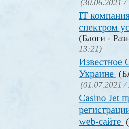
(30.06.2021 /
IT компани
спектром у
(Блоги - Раз
13:21)
Известное C
Украине
(Бл
(01.07.2021 /
Сasino Jet 
регистрации
web-сайте
(