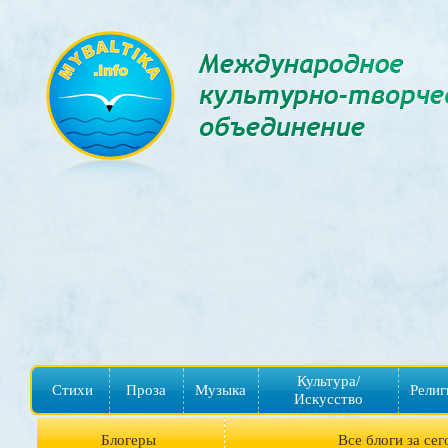
Культура/
Стихи
Проза
Музыка
Религ
Искусство
Блогеры
Все блоги за сег