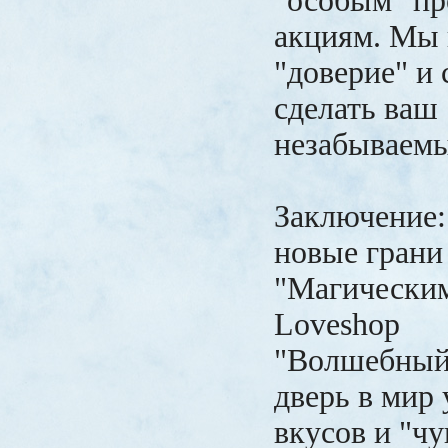
"особым" пр
акциям. Мы
"доверие" и
сделать ваш
незабываем
Заключение:
новые грани 
"Магическим
Loveshop
"Волшебный
дверь в мир
вкусов и "ч