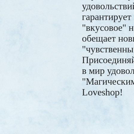
удовольстви
гарантирует 
"вкусовое" н
обещает нов
"чувственны
Присоединяй
в мир удово
"Магическим
Loveshop!