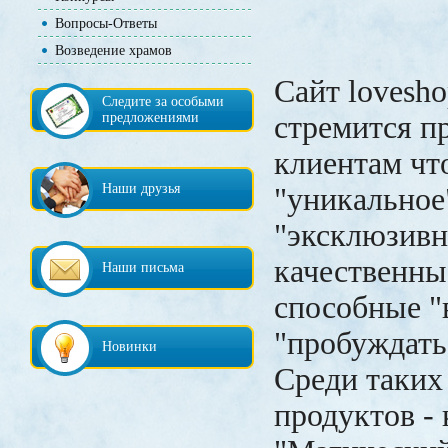
Вопросы-Ответы
Возведение храмов
Сайт lovesh
Следите за особыми
предложениями
стремится п
клиентам чт
Наши друзья
"уникальное
"эксклюзив
качественны
Наши письма
способные "
"пробуждать
Новинки
Среди таких
продуктов - 