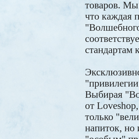
товаров. Мы
что каждая 
"Волшебног
соответству
стандартам к
Эксклюзивно
"привилегии
Выбирая "В
от Loveshop,
только "вел
напиток, но 