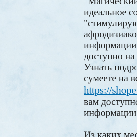
"Магический
идеальное со
"стимулирую
афродизиако
информации 
доступно на
Узнать подр
сумеете на в
https://shop
вам доступн
информации
Из каких мес