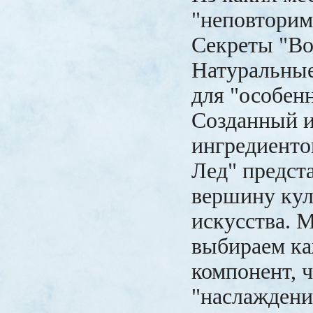
"неповторим
Секреты "Во
Натуральны
для "особенн
Созданный 
ингредиенто
Лед" предст
вершину кул
искусства. 
выбираем к
компонент, 
"наслаждени