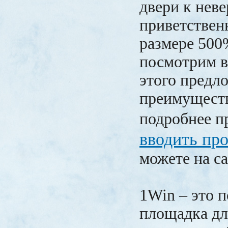
двери к нев
приветствен
размере 500
посмотрим в
этого предл
преимуществ
подробнее 
вводить пр
можете на са
1Win – это 
площадка дл