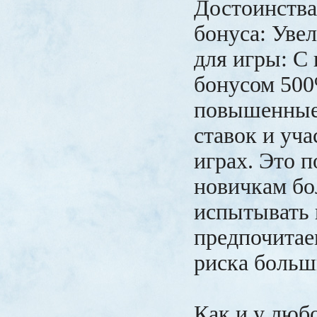
Достоинства
бонуса: Уве
для игры: С
бонусом 500
повышенные 
ставок и уча
играх. Это п
новичкам б
испытывать 
предпочитае
риска больш
Как и у люб