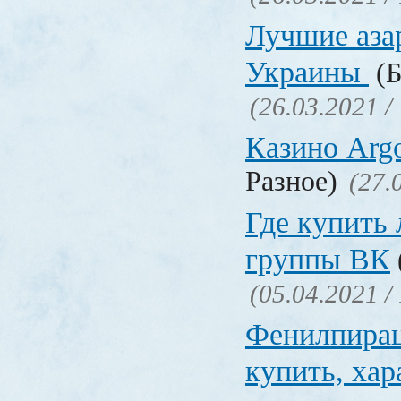
Лучшие аза
Украины
(Б
(26.03.2021 /
Казино Ar
Разное)
(27.
Где купить
группы ВК
(05.04.2021 /
Фенилпирац
купить, хар