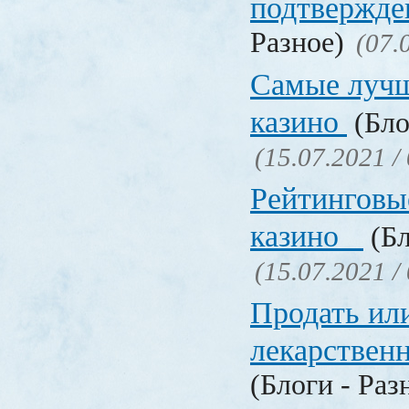
подтвержд
Разное)
(07.
Самые лучш
казино
(Бло
(15.07.2021 /
Рейтинговы
казино
(Бл
(15.07.2021 /
Продать ил
лекарстве
(Блоги - Раз