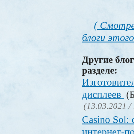
( Смотре
блоги этого
Другие блог
разделе:
Изготовите
дисплеев
(Б
(13.03.2021 /
Casino Sol
интернет-п