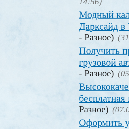
14:56)
Модный кал
Дарксайд в
- Разное)
(31
Получить п
грузовой а
- Разное)
(05
Высококаче
бесплатная
Разное)
(07.
Оформить у