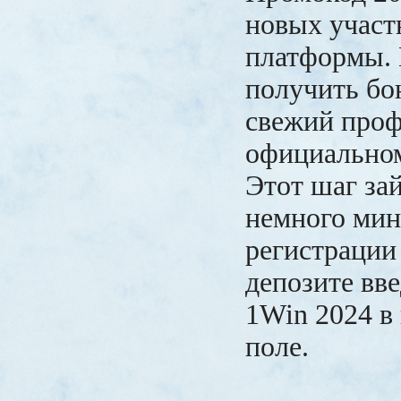
новых участ
платформы. 
получить бо
свежий проф
официальном
Этот шаг за
немного мин
регистрации
депозите вв
1Win 2024 в
поле.