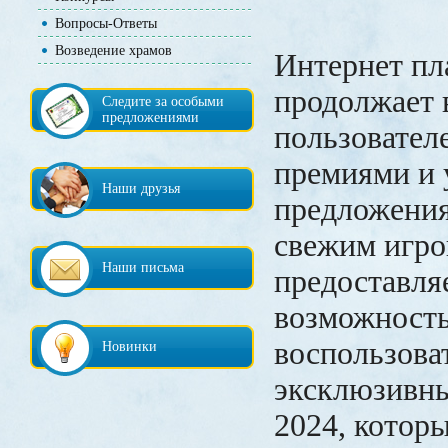
Вопросы-Ответы
Возведение храмов
Интернет пл
продолжает 
Следите за особыми
предложениями
пользовате
премиями и
Наши друзья
предложения
свежим игр
Наши письма
предоставля
возможност
воспользова
Новинки
эксклюзивн
2024, котор