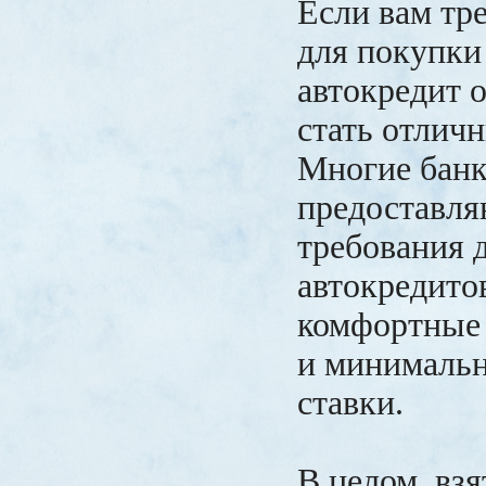
Если вам тр
для покупки
автокредит 
стать отлич
Многие бан
предоставля
требования 
автокредито
комфортные 
и минималь
ставки.
В целом, взя