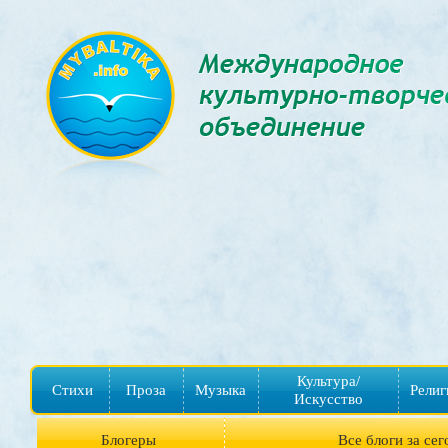
Культура/
Стихи
Проза
Музыка
Религ
Искусство
Блогеры
Все блоги за сег