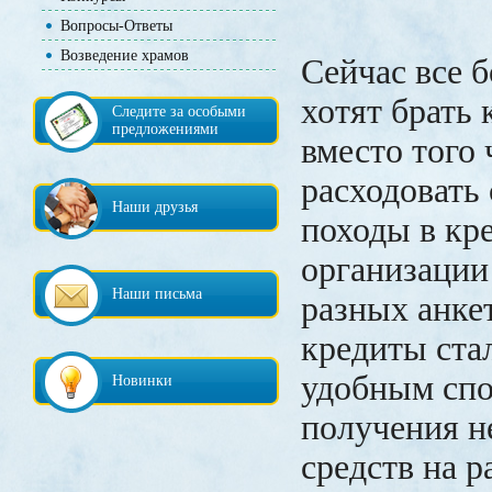
Вопросы-Ответы
Возведение храмов
Сейчас все 
хотят брать 
Следите за особыми
предложениями
вместо того
расходовать 
Наши друзья
походы в кр
организации
Наши письма
разных анке
кредиты ста
удобным сп
Новинки
получения 
средств на р