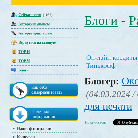
Сейчас в сети
(1052)
Блоги
-
Р
Авторские анонсы
Авторы приглашают
Вернуться на главную
TOP 10
Он-лайн кредиты:
TOP 50
Тинькофф
Блоги
Окс
Блогер:
Как себя
(04.03.2024 /
самореализовать
для печати
Полезная
информация
Поделиться:
Наши фотографии
Конкурсы