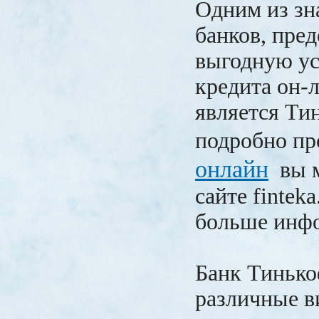
Одним из з
банков, пре
выгодную ус
кредита он-
является Ти
подробно п
онлайн
вы м
сайте fintek
больше инф
Банк Тинько
различные 