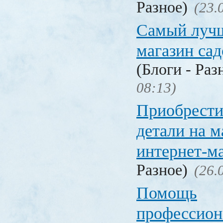
Разное)
(23.
Самый лучш
магазин са
(Блоги - Раз
08:13)
Приобрести
детали на 
интернет-м
Разное)
(26.
Помощь
профессион