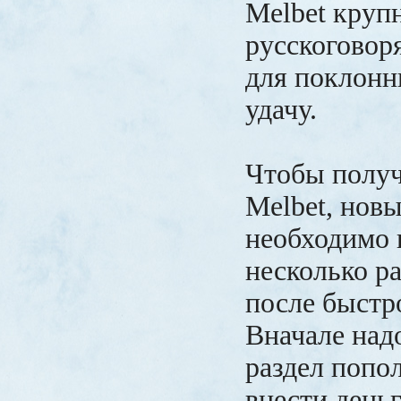
Melbet кру
русскоговор
для поклонн
удачу.
Чтобы получ
Melbet, но
необходимо
несколько р
после быстр
Вначале над
раздел попол
внести деньг