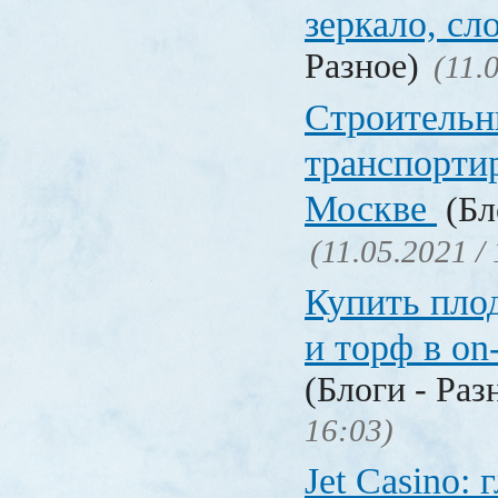
зеркало, с
Разное)
(11.
Строительн
транспорти
Москве
(Бл
(11.05.2021 /
Купить пло
и торф в on
(Блоги - Раз
16:03)
Jet Сasino: