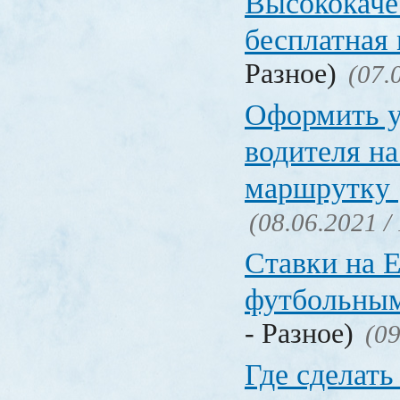
Высококаче
бесплатная
Разное)
(07.
Оформить у
водителя на
маршрутку
(08.06.2021 /
Ставки на 
футбольны
- Разное)
(09
Где сделать