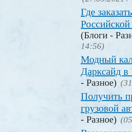
Где заказать
Российской
(Блоги - Раз
14:56)
Модный кал
Дарксайд в
- Разное)
(31
Получить п
грузовой а
- Разное)
(05