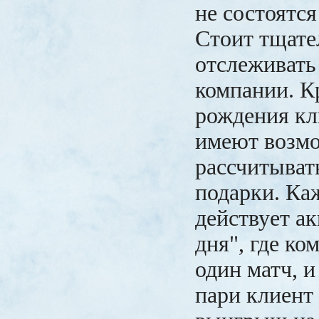
не состоятс
Стоит тщате
отслеживать
компании. Кр
рождения кл
имеют возм
рассчитыват
подарки. Ка
действует а
дня", где ко
один матч, 
пари клиент