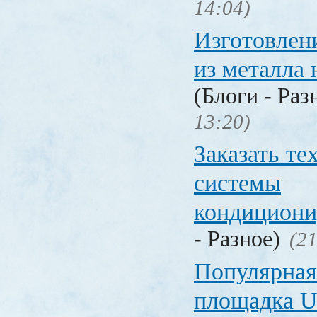
14:04)
Изготовлен
из металла 
(Блоги - Раз
13:20)
Заказать т
системы
кондицион
- Разное)
(21
Популярная
площадка