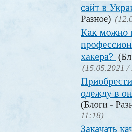
сайт в Укр
Разное)
(12.
Как можно 
профессион
хакера?
(Бл
(15.05.2021 /
Приобрести
одежду в о
(Блоги - Раз
11:18)
Закачать ка