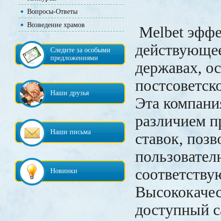
Вопросы-Ответы
Возведение храмов
Melbet эфф
действующее
Следите за особыми
предложениями
державах, о
постсоветск
Наши друзья
Эта компани
различием п
Наши письма
ставок, поз
пользовател
соответству
Новинки
Высококаче
доступный с