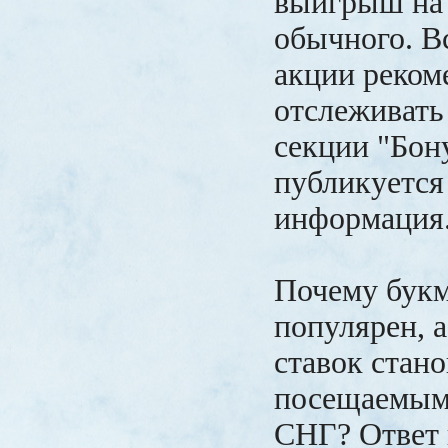
выигрыш на
обычного. В
акции реком
отслеживать 
секции "Бону
публикуется
информация
Почему букм
популярен, а
ставок стан
посещаемым 
СНГ? Ответ 