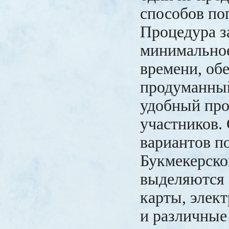
способов по
Процедура з
минимальное
времени, об
продуманны
удобный про
участников.
вариантов п
Букмекерско
выделяются 
карты, элек
и различные