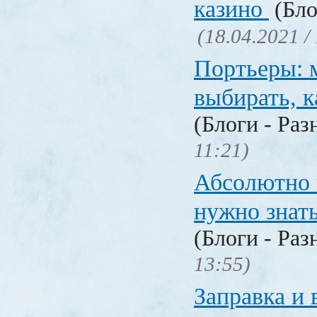
казино
(Бло
(18.04.2021 /
Портьеры: м
выбирать, к
(Блоги - Раз
11:21)
Абсолютно в
нужно знат
(Блоги - Раз
13:55)
Заправка и 