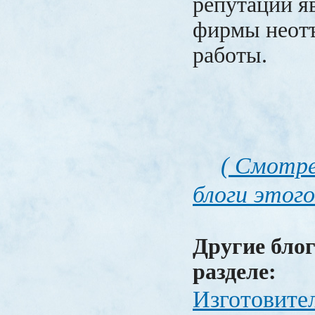
репутации я
фирмы неот
работы.
( Смотре
блоги этого
Другие блог
разделе:
Изготовите