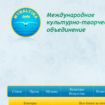
Культура/
Стихи
Проза
Музыка
Религ
Искусство
Блогеры
Все блоги за сег