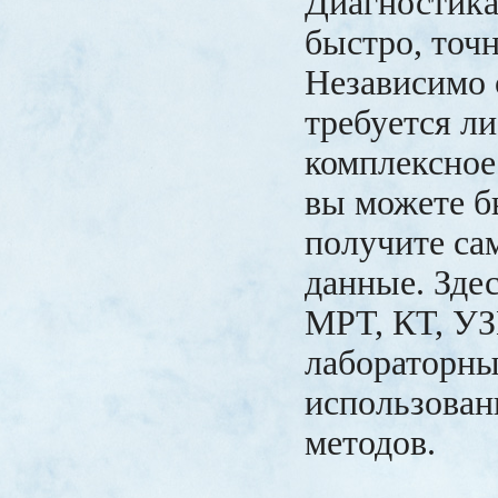
Диагностика
быстро, точ
Независимо о
требуется ли
комплексное
вы можете б
получите са
данные. Зде
МРТ, КТ, УЗ
лабораторны
использова
методов.