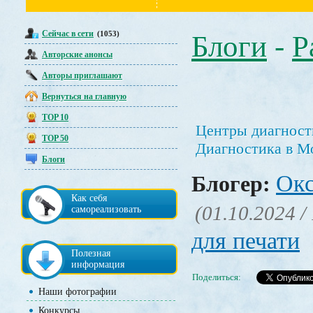
Сейчас в сети
(1053)
Блоги
-
Р
Авторские анонсы
Авторы приглашают
Вернуться на главную
TOP 10
Центры диагност
TOP 50
Диагностика в М
Блоги
Окс
Блогер:
Как себя
(01.10.2024 /
самореализовать
для печати
Полезная
информация
Поделиться:
Наши фотографии
Конкурсы