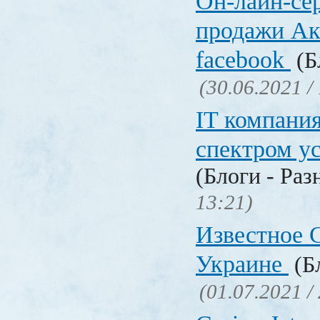
Он-лайн-се
продажи Ак
facebook
(Б
(30.06.2021 /
IT компани
спектром у
(Блоги - Раз
13:21)
Известное C
Украине
(Бл
(01.07.2021 /