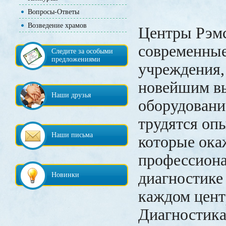
Вопросы-Ответы
Возведение храмов
Центры Рэм
современны
Следите за особыми
предложениями
учреждения
новейшим в
Наши друзья
оборудовани
трудятся оп
Наши письма
которые ока
профессиона
диагностике
Новинки
каждом цент
Диагностик