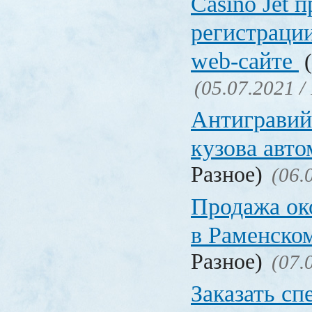
Сasino Jet 
регистрации
web-сайте
(
(05.07.2021 /
Антигравий
кузова авт
Разное)
(06.
Продажа ок
в Раменско
Разное)
(07.
Заказать с