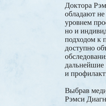
Доктора Рэм
обладают не
уровнем про
но и индив
подходом к 
доступно об
обследовани
дальнейшие 
и профилакт
Выбрав мед
Рэмси Диагн