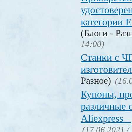
удостовере
категории Е
(Блоги - Раз
14:00)
Станки с Ч
изготовите
Разное)
(16.
Купоны, пр
различные 
Aliexpress
(17.06.2021 /