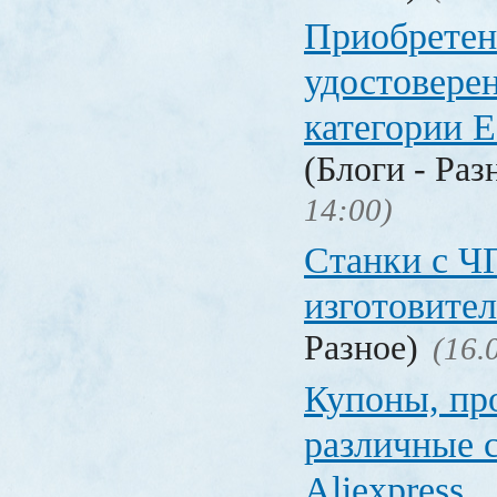
Приобретен
удостовере
категории Е
(Блоги - Раз
14:00)
Станки с Ч
изготовите
Разное)
(16.
Купоны, пр
различные 
Aliexpress