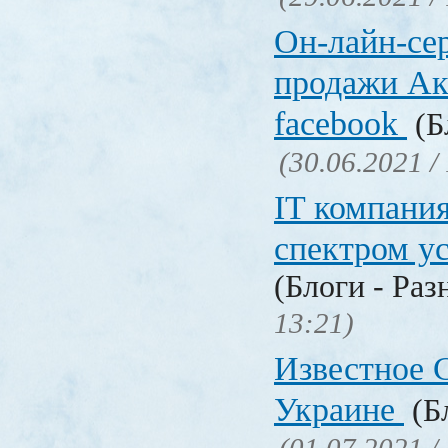
Он-лайн-се
продажи Ак
facebook
(Б
(30.06.2021 /
IT компани
спектром у
(Блоги - Раз
13:21)
Известное C
Украине
(Бл