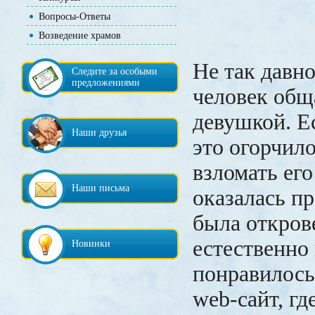
Вопросы-Ответы
Возведение храмов
Не так давн
Следите за особыми
предложениями
человек общ
девушкой. Е
Наши друзья
это огорчило
взломать его
Наши письма
оказалась пр
была откров
естественно 
Новинки
понравилось
web-сайт, гд