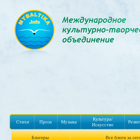
Культура/
Стихи
Проза
Музыка
Религ
Искусство
Блогеры
Все блоги за сег