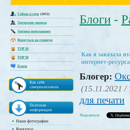
Сейчас в сети
(1052)
Блоги
-
Р
Авторские анонсы
Авторы приглашают
Вернуться на главную
TOP 10
Как я заказала в
TOP 50
интернет-ресурса
Блоги
Окс
Блогер:
Как себя
(15.11.2021 /
самореализовать
для печати
Полезная
информация
Поделиться:
Наши фотографии
Конкурсы