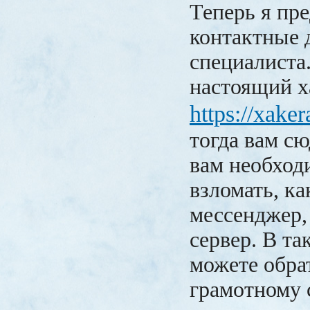
Теперь я пр
контактные 
специалиста
настоящий х
https://xake
тогда вам сю
вам необход
взломать, ка
мессенджер,
сервер. В та
можете обра
грамотному 