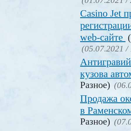
(01.07.2021 /
Сasino Jet 
регистрации
web-сайте
(
(05.07.2021 /
Антигравий
кузова авт
Разное)
(06.
Продажа ок
в Раменско
Разное)
(07.