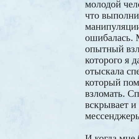
молодой чело
что выполни
манипуляции
ошибалась. 
опытный вз
которого я д
отыскала сп
который пом
взломать. С
вскрывает и
мессенджер
И когда мне 