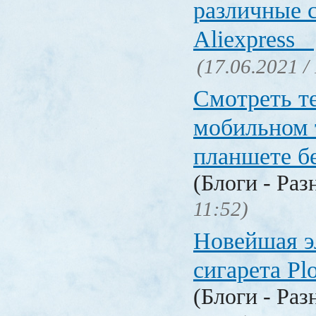
различные 
Aliexpress
(17.06.2021 /
Смотреть т
мобильном 
планшете б
(Блоги - Раз
11:52)
Новейшая э
сигарета P
(Блоги - Раз