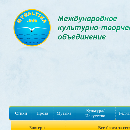
Культура/
Стихи
Проза
Музыка
Религ
Искусство
Блогеры
Все блоги за сег