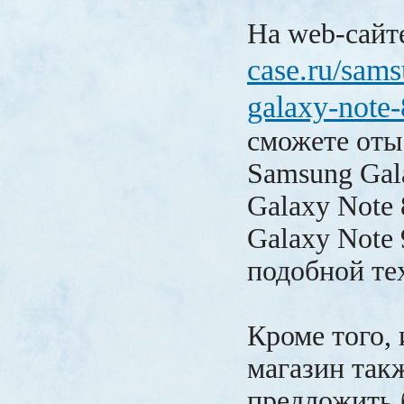
На web-сай
case.ru/sam
galaxy-note-
сможете оты
Samsung Gala
Galaxy Note 
Galaxy Note 
подобной те
Кроме того,
магазин так
предложить