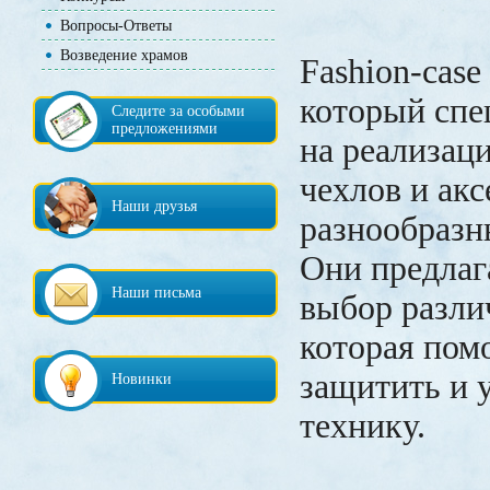
Вопросы-Ответы
Возведение храмов
Fashion-case 
который спе
Следите за особыми
предложениями
на реализац
чехлов и акс
Наши друзья
разнообразн
Они предла
Наши письма
выбор разли
которая пом
защитить и 
Новинки
технику.