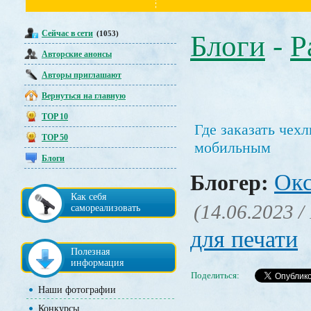
Сейчас в сети
(1053)
Блоги
-
Р
Авторские анонсы
Авторы приглашают
Вернуться на главную
TOP 10
Где заказать чех
TOP 50
мобильным
Блоги
Окс
Блогер:
Как себя
(14.06.2023 /
самореализовать
для печати
Полезная
информация
Поделиться:
Наши фотографии
Конкурсы