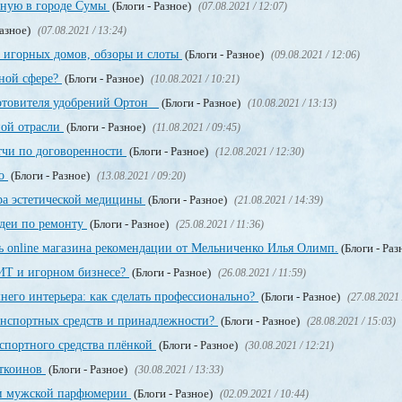
нную в городе Сумы
(Блоги - Разное)
(07.08.2021 / 12:07)
Разное)
(07.08.2021 / 13:24)
 игорных домов, обзоры и слоты
(Блоги - Разное)
(09.08.2021 / 12:06)
рной сфере?
(Блоги - Разное)
(10.08.2021 / 10:21)
отовителя удобрений Ортон
(Блоги - Разное)
(10.08.2021 / 13:13)
ной отрасли
(Блоги - Разное)
(11.08.2021 / 09:45)
тчи по договоренности
(Блоги - Разное)
(12.08.2021 / 12:30)
но
(Блоги - Разное)
(13.08.2021 / 09:20)
ра эстетической медицины
(Блоги - Разное)
(21.08.2021 / 14:39)
деи по ремонту
(Блоги - Разное)
(25.08.2021 / 11:36)
ь online магазина рекомендации от Мельниченко Илья Олимп.
(Блоги - Раз
 ИТ и игорном бизнесе?
(Блоги - Разное)
(26.08.2021 / 11:59)
его интерьера: как сделать профессионально?
(Блоги - Разное)
(27.08.2021 
ранспортных средств и принадлежности?
(Блоги - Разное)
(28.08.2021 / 15:03)
нспортного средства плёнкой
(Блоги - Разное)
(30.08.2021 / 12:21)
иткоинов
(Блоги - Разное)
(30.08.2021 / 13:33)
 и мужской парфюмерии
(Блоги - Разное)
(02.09.2021 / 10:44)