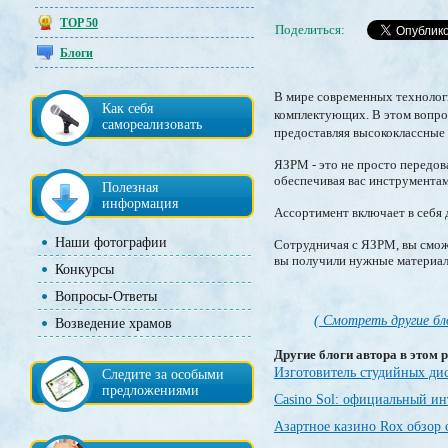
TOP 50
Поделиться:
Блоги
В мире современных технолог
Как себя
комплектующих. В этом вопр
самореализовать
предоставляя высококлассные 
ЯЗРМ - это не просто передов
обеспечивая вас инструментам
Полезная
информация
Ассортимент включает в себя 
Наши фотографии
Сотрудничая с ЯЗРМ, вы сможе
вы получили нужные материалы
Конкурсы
Вопросы-Ответы
( Смотреть другие бл
Возведение храмов
Другие блоги автора в этом р
Изготовитель студийных ди
Следите за особыми
предложениями
Casino Sol: официальный и
Азартное казино Rox обзор