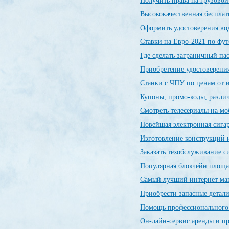
Получить права на грузовой
Высококачественная беспла
Оформить удостоверения во
Ставки на Евро-2021 по фу
Где сделать заграничный п
Приобретение удостоверения
Станки с ЧПУ по ценам от 
Купоны, промо-коды, разли
Смотреть телесериалы на м
Новейшая электронная сиг
Изготовление конструкций и
Заказать техобслуживание 
Популярная блокчейн пло
Самый лучший интернет ма
Приобрести запасные детал
Помощь профессиональног
Он-лайн-сервис аренды и п