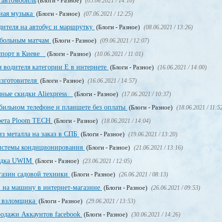
 автомобиль
(Блоги - Разное)
(05.06.2021 / 14:10)
тная музыка
(Блоги - Разное)
(07.06.2021 / 12:25)
дителя на автобус и маршрутку
(Блоги - Разное)
(08.06.2021 / 13:26)
тбольным матчам
(Блоги - Разное)
(09.06.2021 / 12:07)
аспорт в Киеве
(Блоги - Разное)
(10.06.2021 / 11:01)
 водителя категории Е в интернете
(Блоги - Разное)
(16.06.2021 / 14:00)
изготовителя
(Блоги - Разное)
(16.06.2021 / 14:57)
чные скидки Aliexpress
(Блоги - Разное)
(17.06.2021 / 10:37)
обильном телефоне и планшете без оплаты
(Блоги - Разное)
(18.06.2021 / 11:5
арета Ploom TECH
(Блоги - Разное)
(18.06.2021 / 14:04)
з металла на заказ в СПБ
(Блоги - Разное)
(19.06.2021 / 13:20)
системы кондиционирования
(Блоги - Разное)
(21.06.2021 / 13:16)
щадка UWIM
(Блоги - Разное)
(23.06.2021 / 12:05)
газин садовой техники
(Блоги - Разное)
(26.06.2021 / 08:13)
и на машину в интернет-магазине
(Блоги - Разное)
(26.06.2021 / 09:53)
о взломщика
(Блоги - Разное)
(29.06.2021 / 13:53)
родажи Аккаунтов facebook
(Блоги - Разное)
(30.06.2021 / 14:26)