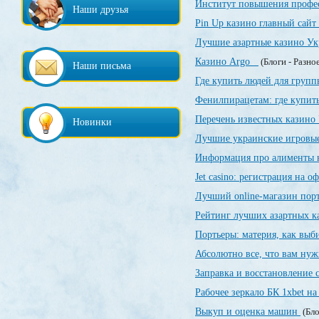
Институт повышения профе
Наши друзья
Pin Up казино главный сайт
Лучшие азартные казино У
Казино Argo
(Блоги - Разно
Наши письма
Где купить людей для груп
Фенилпирацетам: где купить
Перечень известных казин
Новинки
Лучшие украинские игровы
Информация про алименты 
Jet casino: регистрация на 
Лучший online-магазин порт
Рейтинг лучших азартных 
Портьеры: материя, как выби
Абсолютно все, что вам нуж
Заправка и восстановление
Рабочее зеркало БК 1xbet на
Выкуп и оценка машин
(Бло