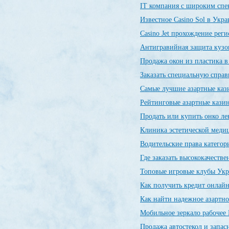
IT компания с широким спе
Известное Casino Sol в Укр
Сasino Jet прохождение рег
Антигравийная защита кузо
Продажа окон из пластика 
Заказать специальную спр
Самые лучшие азартные ка
Рейтинговые азартные каз
Продать или купить онко л
Клиника эстетической меди
Водительские права категор
Где заказать высококачеств
Топовые игровые клубы Ук
Как получить кредит онлайн
Как найти надежное азартно
Мобильное зеркало рабочее 
Продажа автостекол и запас