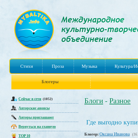
Стихи
Проза
Музыка
Культура/И
Блогеры
Сейчас в сети
Блоги
Разное
(1052)
-
Авторские анонсы
Авторы приглашают
Где выгодно куп
Вернуться на главную
Блогер:
Оксана Иванова
(16
TOP 10