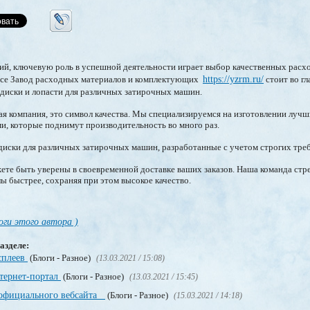
ий, ключевую роль в успешной деятельности играет выбор качественных расх
осе Завод расходных материалов и комплектующих
https://yzrm.ru/
стоит во гл
диски и лопасти для различных затирочных машин.
ая компания, это символ качества. Мы специализируемся на изготовлении лучш
и, которые поднимут производительность во много раз.
диски для различных затирочных машин, разработанные с учетом строгих треб
те быть уверены в своевременной доставке ваших заказов. Наша команда стре
 быстрее, сохраняя при этом высокое качество.
оги этого автора )
азделе:
сплеев
(Блоги - Разное)
(13.03.2021 / 15:08)
нтернет-портал
(Блоги - Разное)
(13.03.2021 / 15:45)
 официального вебсайта
(Блоги - Разное)
(15.03.2021 / 14:18)