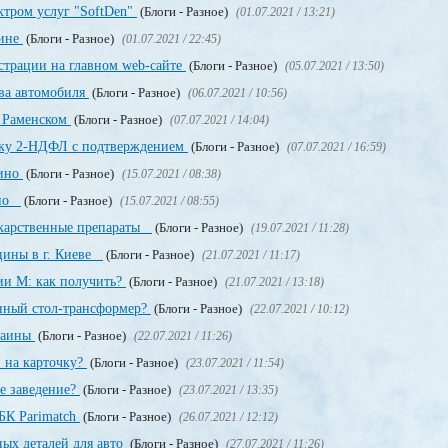
ктром услуг "SoftDen"
(Блоги - Разное)
(01.07.2021 / 13:21)
аине
(Блоги - Разное)
(01.07.2021 / 22:45)
истрации на главном web-сайте
(Блоги - Разное)
(05.07.2021 / 13:50)
ва автомобиля
(Блоги - Разное)
(06.07.2021 / 10:56)
в Раменском
(Блоги - Разное)
(07.07.2021 / 14:04)
авку 2-НДФЛ с подтверждением
(Блоги - Разное)
(07.07.2021 / 16:59)
зино
(Блоги - Разное)
(15.07.2021 / 08:38)
ино
(Блоги - Разное)
(15.07.2021 / 08:55)
екарственные препараты
(Блоги - Разное)
(19.07.2021 / 11:28)
цины в г. Киеве
(Блоги - Разное)
(21.07.2021 / 11:17)
ии М: как получить?
(Блоги - Разное)
(21.07.2021 / 13:18)
енный стол-трансформер?
(Блоги - Разное)
(22.07.2021 / 10:12)
раины
(Блоги - Разное)
(22.07.2021 / 11:26)
 на карточку?
(Блоги - Разное)
(23.07.2021 / 11:54)
е заведение?
(Блоги - Разное)
(23.07.2021 / 13:35)
БК Parimatch
(Блоги - Разное)
(26.07.2021 / 12:12)
ных деталей для авто
(Блоги - Разное)
(27.07.2021 / 11:26)