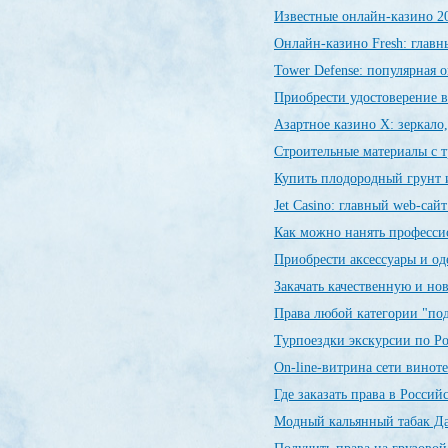
Известные онлайн-казино 
Онлайн-казино Fresh: глав
Tower Defense: популярная о
Приобрести удостоверение в
Азартное казино X: зеркало
Строительные материалы с 
Купить плодородный грунт и
Jet Сasino: главный web-сай
Как можно нанять професси
Приобрести аксессуары и о
Закачать качественную и н
Права любой категории "по
Турпоездки экскурсии по Р
On-line-витрина сети винот
Где заказать права в Росси
Модный кальянный табак Да