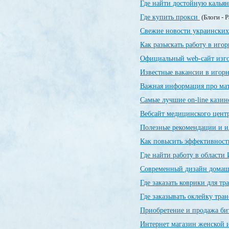
Где найти достойную калья
Где купить прокси
(Блоги - 
Свежие новости украинских
Как разыскать работу в иго
Официальный web-сайт изг
Известные вакансии в игор
Важная информация про ма
Самые лучшие on-line кази
Вебсайт медицинского цент
Полезные рекомендации и и
Как повысить эффективност
Где найти работу в области
Современный дизайн домашн
Где заказать коврики для т
Где заказывать оклейку тра
Приобретение и продажа б
Интернет магазин женской