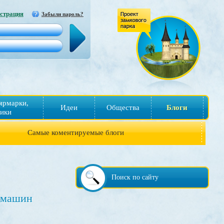
страция
Забыли пароль?
ярмарки,
Идеи
Общества
Блоги
ики
Самые коментируемые блоги
Поиск по сайту
х машин