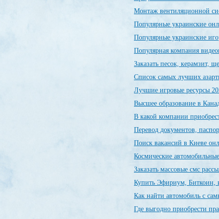
Монтаж вентиляционной си
Популярные украинские он
Популярные украинские иг
Популярная компания видео
Заказать песок, керамзит, 
Список самых лучших азарт
Лучшие игровые ресурсы 20
Высшее образование в Канад
В какой компании приобрес
Перевод документов, паспор
Поиск вакансий в Киеве о
Космические автомобильны
Заказать массовые смс расс
Купить Эфириум, Биткоин, 
Как найти автомобиль с са
Где выгодно приобрести пр