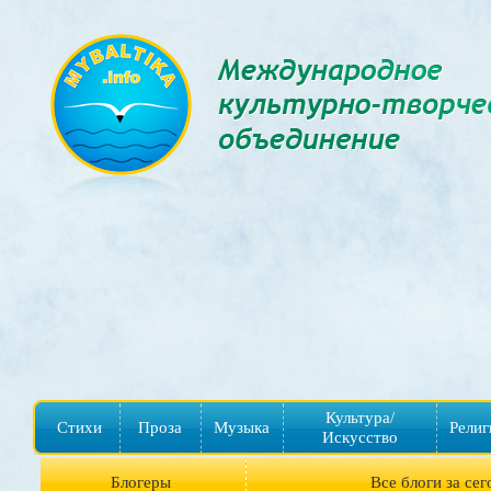
Культура/
Стихи
Проза
Музыка
Религ
Искусство
Блогеры
Все блоги за сег