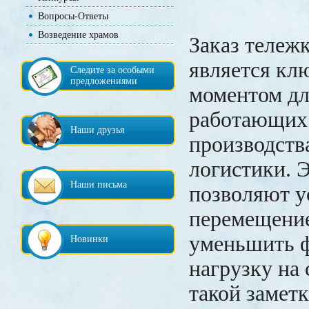
Вопросы-Ответы
Возведение храмов
Заказ тележ
является кл
Следите за особыми
предложениями
моментом дл
работающих 
Наши друзья
производств
логистики. 
Наши письма
позволяют у
перемещение
уменьшить 
Новинки
нагрузку на 
такой замет