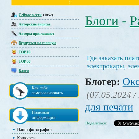
Сейчас в сети
(1052)
Блоги
-
Р
Авторские анонсы
Авторы приглашают
Вернуться на главную
TOP 10
Где заказать пла
TOP 50
электрокары, эле
Блоги
Окс
Блогер:
Как себя
(07.05.2024 /
самореализовать
для печати
Полезная
информация
Поделиться:
Наши фотографии
Конкурсы