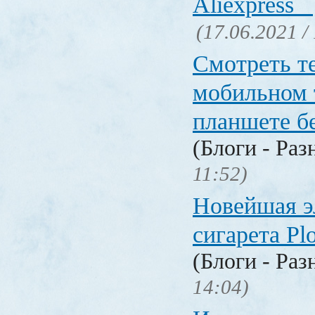
Aliexpress
(17.06.2021 /
Смотреть т
мобильном 
планшете б
(Блоги - Раз
11:52)
Новейшая э
сигарета P
(Блоги - Раз
14:04)