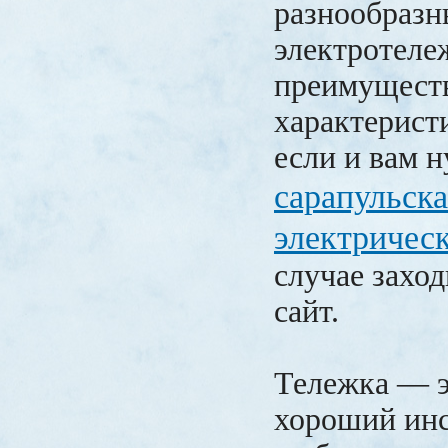
разнообразн
электротеле
преимущест
характерист
если и вам 
сарапульска
электричес
случае заход
сайт.
Тележка — 
хороший инс