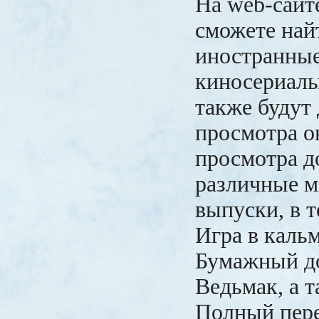
На web-сайт
сможете най
иностранные
киносериалы
также будут
просмотра о
просмотра 
различные 
выпуски, в т
Игра в кальм
Бумажный до
Ведьмак, а т
Полный пер