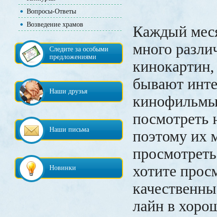
Вопросы-Ответы
Возведение храмов
Каждый мес
много разли
Следите за особыми
предложениями
кинокартин, 
бывают инте
Наши друзья
кинофильмы 
посмотреть н
Наши письма
поэтому их 
просмотреть
хотите прос
Новинки
качественны
лайн в хоро