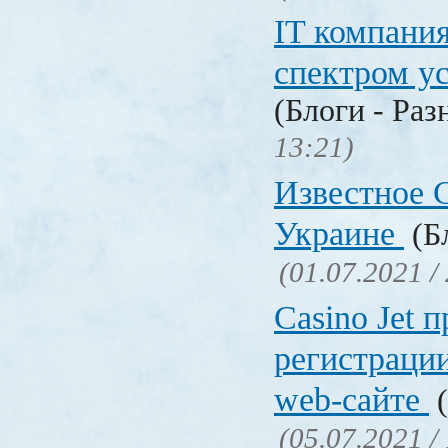
IT компани
спектром у
(Блоги - Раз
13:21)
Известное C
Украине
(Бл
(01.07.2021 /
Сasino Jet 
регистрации
web-сайте
(
(05.07.2021 /