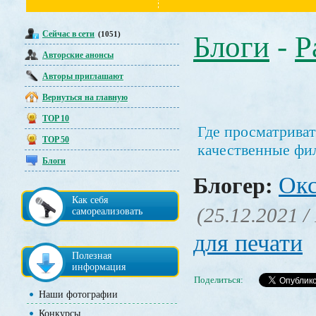
Сейчас в сети
(1051)
Блоги
-
Р
Авторские анонсы
Авторы приглашают
Вернуться на главную
TOP 10
Где просматрива
TOP 50
качественные ф
Блоги
Окс
Блогер:
Как себя
(25.12.2021 /
самореализовать
для печати
Полезная
информация
Поделиться:
Наши фотографии
Конкурсы