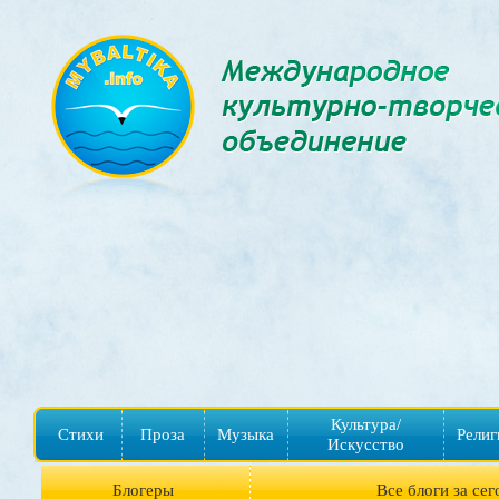
Культура/
Стихи
Проза
Музыка
Религ
Искусство
Блогеры
Все блоги за сег