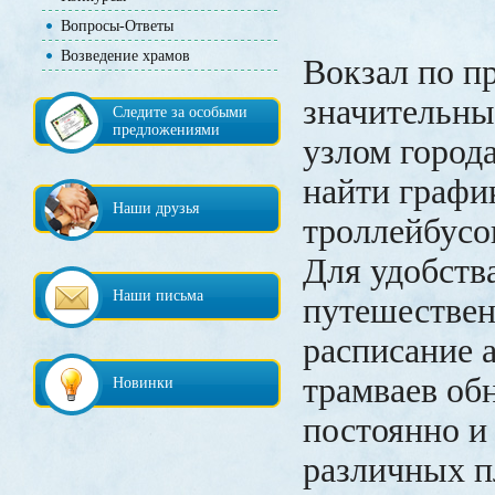
Вопросы-Ответы
Возведение храмов
Вокзал по пр
значительн
Следите за особыми
предложениями
узлом города
найти графи
Наши друзья
троллейбусо
Для удобств
Наши письма
путешествен
расписание 
трамваев об
Новинки
постоянно и
различных п