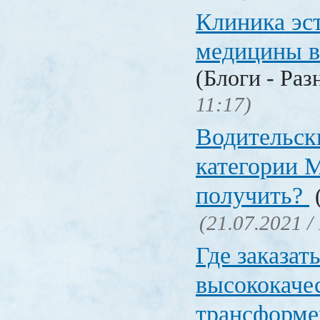
Клиника эс
медицины в
(Блоги - Раз
11:17)
Водительск
категории М
получить?
(
(21.07.2021 /
Где заказат
высококаче
трансформ