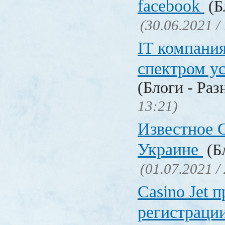
facebook
(Б
(30.06.2021 /
IT компани
спектром у
(Блоги - Раз
13:21)
Известное C
Украине
(Бл
(01.07.2021 /
Сasino Jet 
регистрации