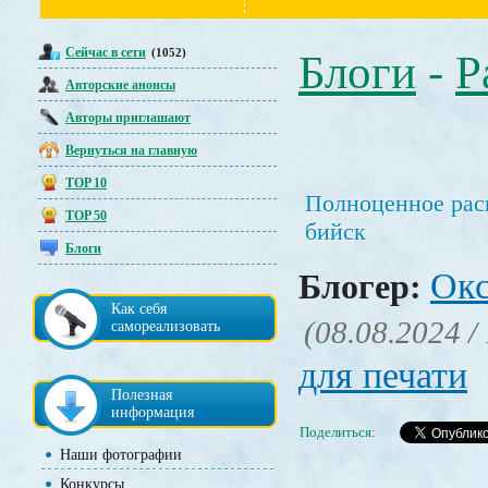
Сейчас в сети
(1052)
Блоги
-
Р
Авторские анонсы
Авторы приглашают
Вернуться на главную
TOP 10
Полноценное рас
TOP 50
бийск
Блоги
Окс
Блогер:
Как себя
(08.08.2024 /
самореализовать
для печати
Полезная
информация
Поделиться:
Наши фотографии
Конкурсы