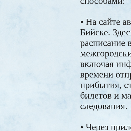
способами:
• На сайте а
Бийске. Зде
расписание 
межгородски
включая ин
времени отп
прибытия, с
билетов и м
следования.
• Через при