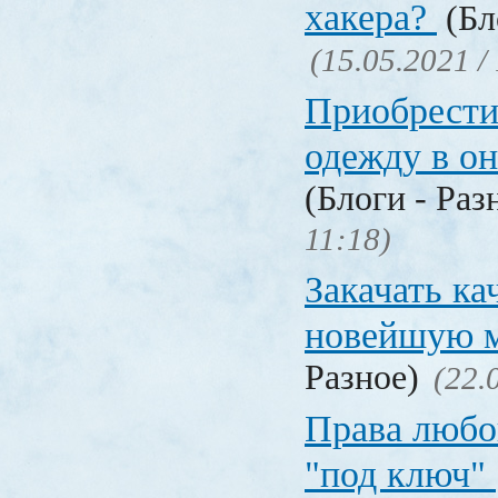
хакера?
(Бл
(15.05.2021 /
Приобрести
одежду в о
(Блоги - Раз
11:18)
Закачать ка
новейшую 
Разное)
(22.
Права любо
"под ключ"