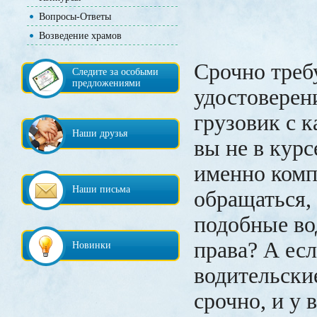
Вопросы-Ответы
Возведение храмов
Срочно треб
Следите за особыми
предложениями
удостоверен
грузовик с к
Наши друзья
вы не в курс
именно ком
Наши письма
обращаться,
подобные во
права? А ес
Новинки
водительски
срочно, и у 