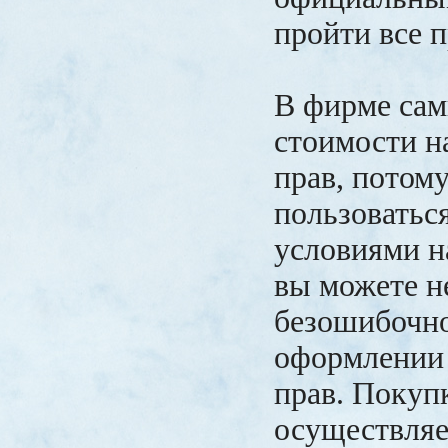
пройти все 
В фирме са
стоимости н
прав, потом
пользоватьс
условиями н
вы можете н
безошибочн
оформлении 
прав. Покуп
осуществляе