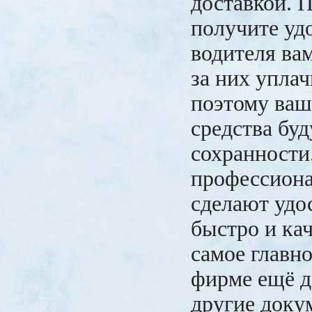
доставкой. 
получите уд
водителя ва
за них уплач
поэтому ва
средства буд
сохранности
профессиона
сделают удо
быстро и кач
самое главн
фирме ещё д
другие доку