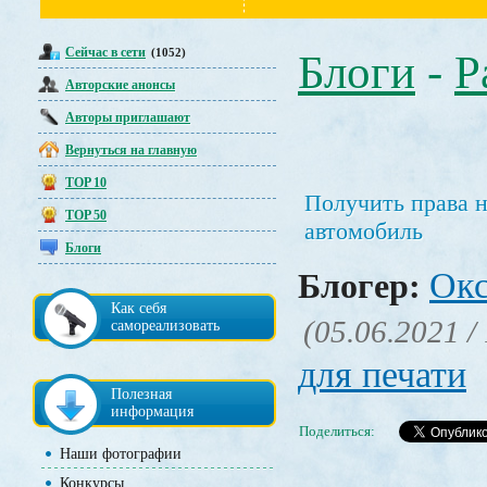
Сейчас в сети
(1052)
Блоги
-
Р
Авторские анонсы
Авторы приглашают
Вернуться на главную
TOP 10
Получить права н
TOP 50
автомобиль
Блоги
Окс
Блогер:
Как себя
(05.06.2021 /
самореализовать
для печати
Полезная
информация
Поделиться:
Наши фотографии
Конкурсы