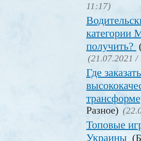
11:17)
Водительск
категории М
получить?
(
(21.07.2021 /
Где заказат
высококаче
трансформ
Разное)
(22.
Топовые иг
Украины
(Б