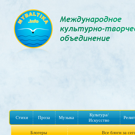
Культура/
Стихи
Проза
Музыка
Религ
Искусство
Блогеры
Все блоги за сег