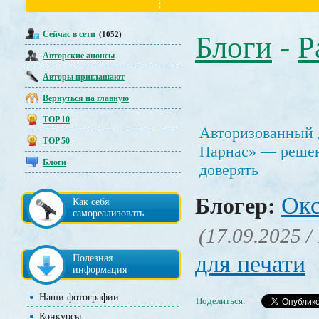
Сейчас в сети
(1052)
Блоги
-
Р
Авторские анонсы
Авторы приглашают
Вернуться на главную
TOP 10
Авторизованный
TOP 50
Парнас» — решен
Блоги
доверять
Окс
Блогер:
Как себя
самореализовать
(17.09.2025 /
для печати
Полезная
информация
Наши фотографии
Поделиться:
Конкурсы