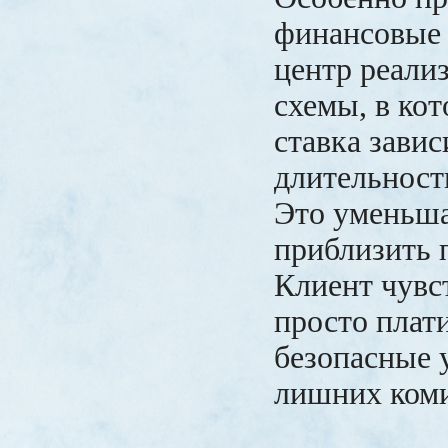
финансовые
центр реали
схемы, в ко
ставка завис
длительност
Это уменьша
приблизить 
Клиент чувст
просто плати
безопасные у
лишних коми