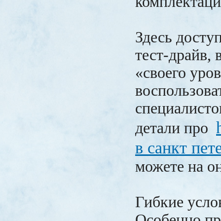
комплектаци
Здесь доступ
тест-драйв,
«своего уро
воспользова
специалисто
детали про
в санкт пет
можете на о
Гибкие усло
Особенно пр