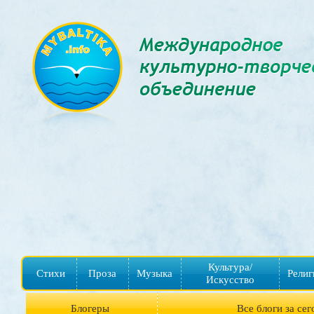
Культура/
Стихи
Проза
Музыка
Религ
Искусство
Блогеры
Все блоги за сег