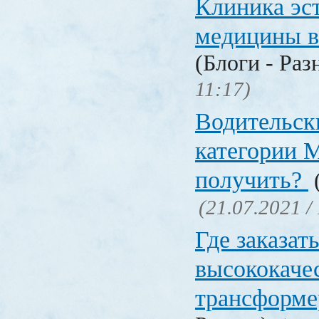
Клиника эс
медицины в
(Блоги - Раз
11:17)
Водительск
категории М
получить?
(
(21.07.2021 /
Где заказат
высококаче
трансформ