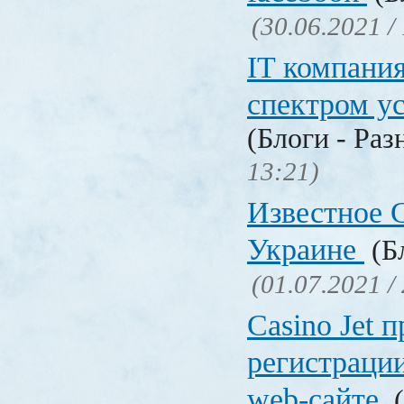
(30.06.2021 /
IT компани
спектром у
(Блоги - Раз
13:21)
Известное C
Украине
(Бл
(01.07.2021 /
Сasino Jet 
регистрации
web-сайте
(