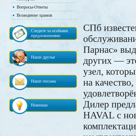
Вопросы-Ответы
Возведение храмов
СПб известе
Следите за особыми
предложениями
обслуживани
Парнас» выд
Наши друзья
других — эт
узел, которы
на качество,
Наши письма
удовлетворё
Дилер пред
Новинки
HAVAL с но
комплектаци