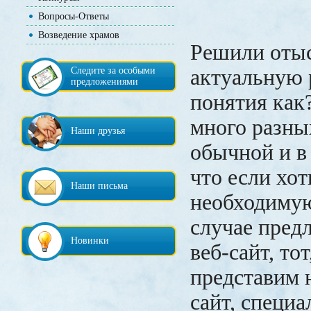
Вопросы-Ответы
Возведение храмов
Решили оты
Следите за особыми
актуальную р
предложениями
понятия как
много разных
Наши друзья
обычной и в 
что если хот
Наши письма
необходимую
случае предл
Новинки
веб-сайт, то
представим 
сайт, специ