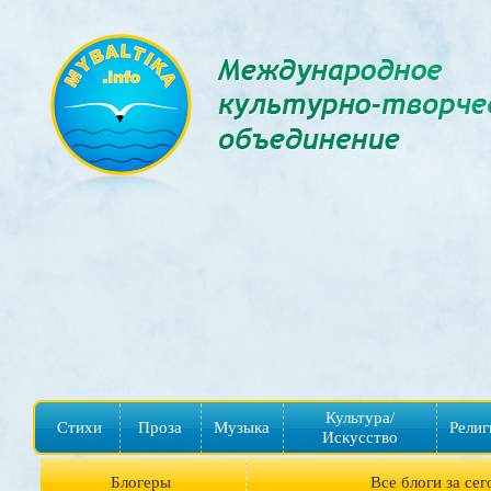
Культура/
Стихи
Проза
Музыка
Религ
Искусство
Блогеры
Все блоги за сег