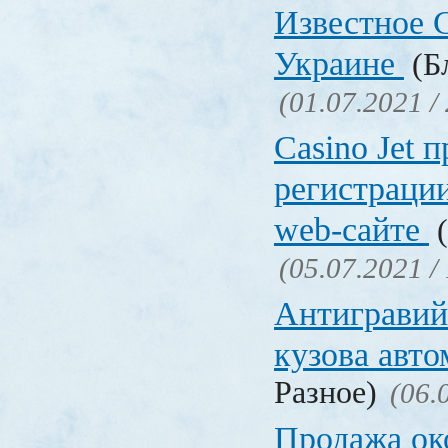
Известное C
Украине
(Бл
(01.07.2021 /
Сasino Jet 
регистрации
web-сайте
(
(05.07.2021 /
Антигравий
кузова авт
Разное)
(06.
Продажа ок