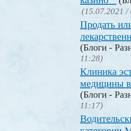
(Бл
(15.07.2021 /
Продать ил
лекарстве
(Блоги - Раз
11:28)
Клиника эс
медицины в
(Блоги - Раз
11:17)
Водительск
категории М