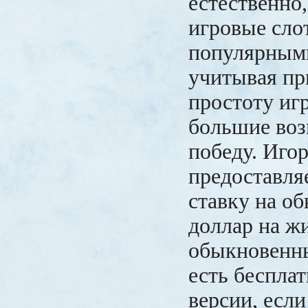
естественно
игровые сло
популярным
учитывая пр
простоту иг
большие воз
победу. Иго
предоставл
ставку на о
доллар на ж
обыкновенны
есть беспла
версии, если