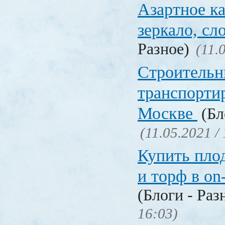
Азартное ка
зеркало, с
Разное)
(11.
Строительн
транспорти
Москве
(Бл
(11.05.2021 /
Купить пло
и торф в on
(Блоги - Раз
16:03)