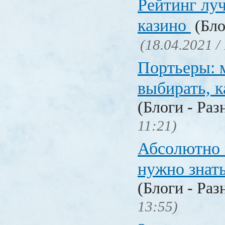
Рейтинг лу
казино
(Бло
(18.04.2021 /
Портьеры: м
выбирать, к
(Блоги - Раз
11:21)
Абсолютно в
нужно знат
(Блоги - Раз
13:55)