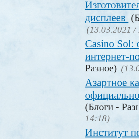
Изготовите
дисплеев
(Б
(13.03.2021 /
Casino Sol
интернет-п
Разное)
(13.
Азартное к
официальн
(Блоги - Раз
14:18)
Институт 