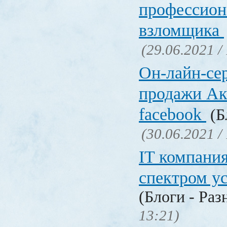
профессион
взломщика
(29.06.2021 /
Он-лайн-се
продажи Ак
facebook
(Б
(30.06.2021 /
IT компани
спектром у
(Блоги - Раз
13:21)