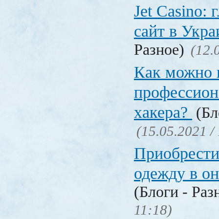
Jet Сasino:
сайт в Укр
Разное)
(12.
Как можно 
профессион
хакера?
(Бл
(15.05.2021 /
Приобрести
одежду в о
(Блоги - Раз
11:18)