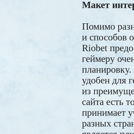
Макет инте
Помимо разн
и способов 
Riobet предо
геймеру оче
планировку.
удобен для 
из преимуще
сайта есть то
принимает у
разных стран