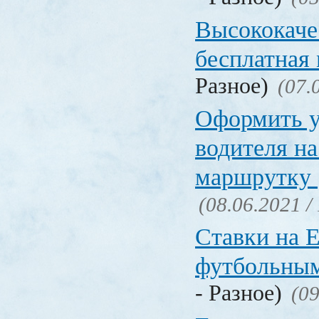
Высококаче
бесплатная
Разное)
(07.
Оформить у
водителя на
маршрутку
(08.06.2021 /
Ставки на 
футбольны
- Разное)
(09