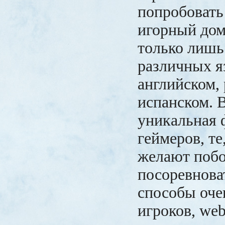
попробовать
игорный дом
только лишь
различных я
английском,
испанском. В
уникальная 
геймеров, те
желают побо
посоревнова
способы оче
игроков, web