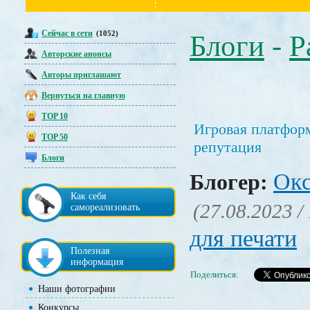
Сейчас в сети
(1052)
Блоги
-
Р
Авторские анонсы
Авторы приглашают
Вернуться на главную
TOP 10
Игровая платформ
TOP 50
репутация
Блоги
Окс
Блогер:
Как себя
(27.08.2023 /
самореализовать
для печати
Полезная
информация
Поделиться:
Наши фотографии
Конкурсы