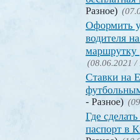
Разное)
(07.
Оформить у
водителя на
маршрутку
(08.06.2021 /
Ставки на 
футбольны
- Разное)
(09
Где сделать
паспорт в