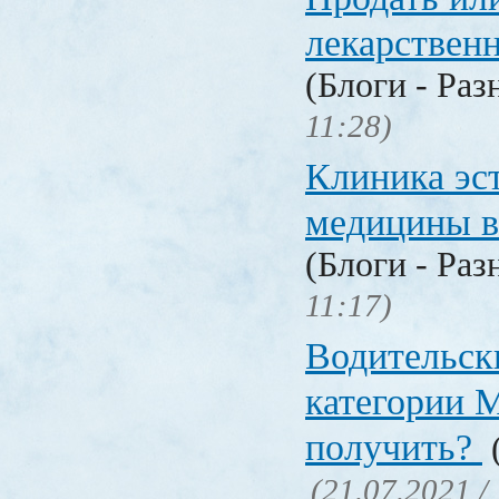
лекарстве
(Блоги - Раз
11:28)
Клиника эс
медицины в
(Блоги - Раз
11:17)
Водительск
категории М
получить?
(
(21.07.2021 /