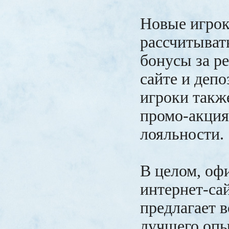
Новые игрок
рассчитыват
бонусы за р
сайте и депо
игроки такж
промо-акция
лояльности.
В целом, оф
интернет-са
предлагает в
лучшего опы