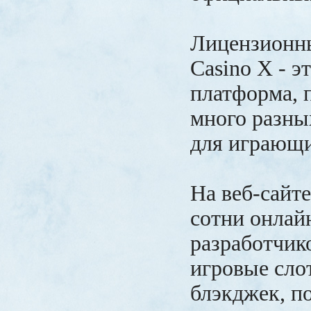
Лицензионн
Casino X - э
платформа, 
много разны
для играющ
На веб-сайт
сотни онлай
разработчик
игровые слот
блэкджек, по