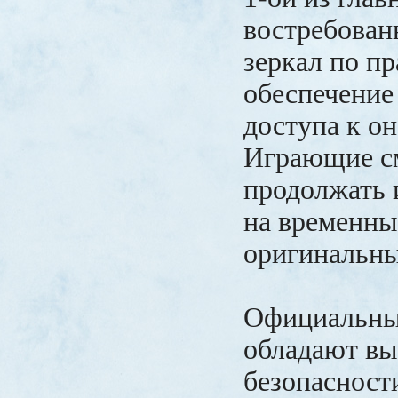
востребован
зеркал по пр
обеспечение
доступа к он
Играющие с
продолжать 
на временны
оригинальны
Официальные
обладают вы
безопасност