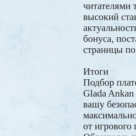
читателями т
высокий ста
актуальност
бонуса, пост
страницы по
Итоги
Подбор плат
Glada Ankan
вашу безопа
максимально
от игрового 