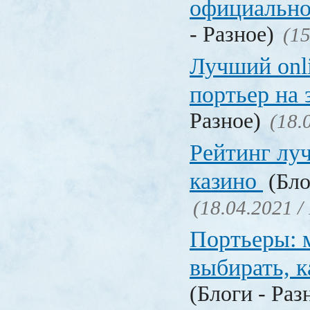
официально
- Разное)
(15
Лучший onl
портьер на 
Разное)
(18.
Рейтинг лу
казино
(Бло
(18.04.2021 /
Портьеры: м
выбирать, к
(Блоги - Раз