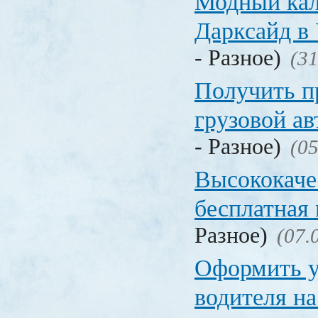
Модный кал
Дарксайд в
- Разное)
(31
Получить п
грузовой а
- Разное)
(05
Высококаче
бесплатная
Разное)
(07.
Оформить у
водителя на