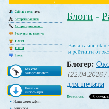
Сейчас в сети
(1053)
Блоги
-
Р
Авторские анонсы
Авторы приглашают
Вернуться на главную
TOP 10
Bästa casino utan
TOP 50
и рейтинги от эк
Блоги
Окс
Блогер:
Как себя
(22.04.2026 /
самореализовать
для печати
Полезная
информация
Поделиться:
Наши фотографии
Конкурсы