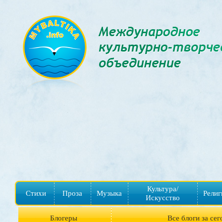
Культура/
Стихи
Проза
Музыка
Религ
Искусство
Блогеры
Все блоги за сег