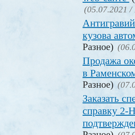
(05.07.2021 /
Антигравий
кузова авт
Разное)
(06.
Продажа ок
в Раменско
Разное)
(07.
Заказать с
справку 2-
подтвержд
Разное)
(07.