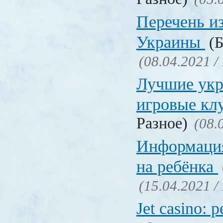
Перечень и
Украины
(Б
(08.04.2021 /
Лучшие укр
игровые к
Разное)
(08.
Информация
на ребёнка
(15.04.2021 /
Jet casino: 