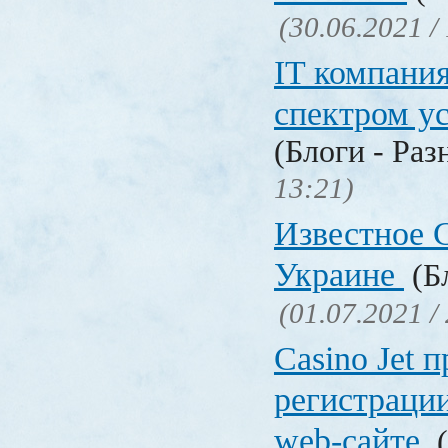
(30.06.2021 /
IT компани
спектром у
(Блоги - Раз
13:21)
Известное C
Украине
(Бл
(01.07.2021 /
Сasino Jet 
регистрации
web-сайте
(