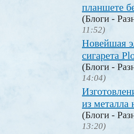
планшете б
(Блоги - Раз
11:52)
Новейшая э
сигарета P
(Блоги - Раз
14:04)
Изготовлен
из металла 
(Блоги - Раз
13:20)