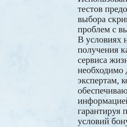
тестов пред
выбора скри
проблем с в
В условиях 
получения к
сервиса жиз
необходимо 
экспертам, 
обеспечиваю
информацией
гарантируя 
условий бон