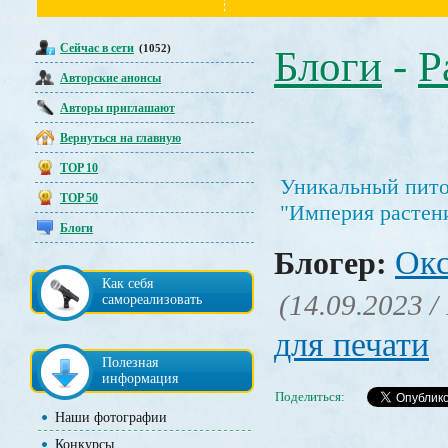
Сейчас в сети
(1052)
Блоги
-
Р
Авторские анонсы
Авторы приглашают
Вернуться на главную
TOP 10
Уникальный пито
TOP 50
"Империя растен
Блоги
Окс
Блогер:
Как себя
(14.09.2023 /
самореализовать
для печати
Полезная
информация
Поделиться:
Наши фотографии
Конкурсы