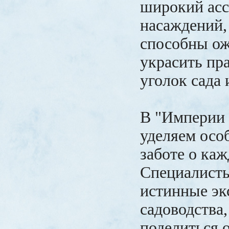
широкий ас
насаждений,
способны ож
украсить пр
уголок сада 
В "Империи 
уделяем осо
заботе о каж
Специалисты
истинные эк
садоводства,
поделиться 