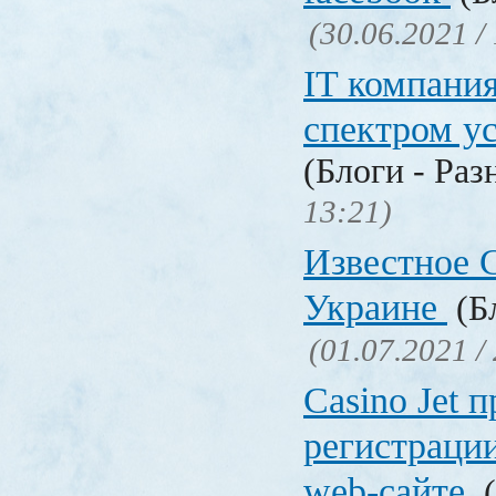
(30.06.2021 /
IT компани
спектром у
(Блоги - Раз
13:21)
Известное C
Украине
(Бл
(01.07.2021 /
Сasino Jet 
регистрации
web-сайте
(