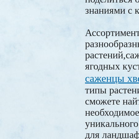
знаниями с 
Ассортимент
разнообразн
растений,са
ягодных кус
саженцы х
типы растен
сможете най
необходимое
уникального 
для ландшаф