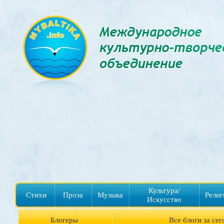
Культура/
Стихи
Проза
Музыка
Религ
Искусство
Блогеры
Все блоги за сег