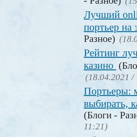
- Разное)
(15
Лучший onl
портьер на 
Разное)
(18.
Рейтинг лу
казино
(Бло
(18.04.2021 /
Портьеры: м
выбирать, к
(Блоги - Раз
11:21)