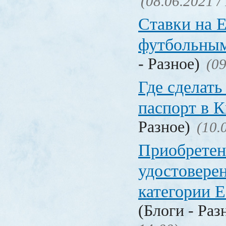
(08.06.2021 /
Ставки на 
футбольны
- Разное)
(09
Где сделать
паспорт в
Разное)
(10.
Приобретен
удостовере
категории Е
(Блоги - Раз