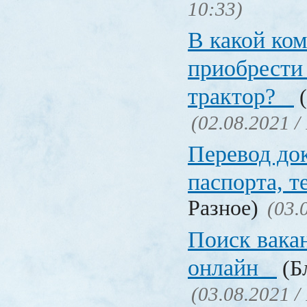
10:33)
В какой ко
приобрести 
трактор?
(
(02.08.2021 /
Перевод до
паспорта, т
Разное)
(03.
Поиск вака
онлайн
(Бл
(03.08.2021 /