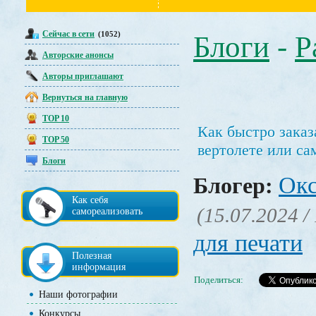
Сейчас в сети
(1052)
Блоги
-
Р
Авторские анонсы
Авторы приглашают
Вернуться на главную
TOP 10
Как быстро заказ
TOP 50
вертолете или са
Блоги
Окс
Блогер:
Как себя
(15.07.2024 /
самореализовать
для печати
Полезная
информация
Поделиться:
Наши фотографии
Конкурсы