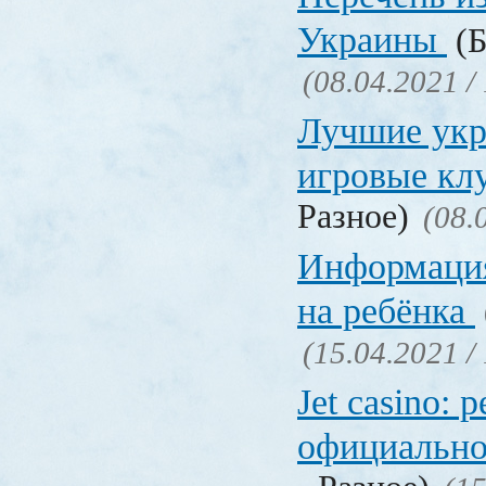
Украины
(Б
(08.04.2021 /
Лучшие укр
игровые к
Разное)
(08.
Информация
на ребёнка
(15.04.2021 /
Jet casino: 
официально