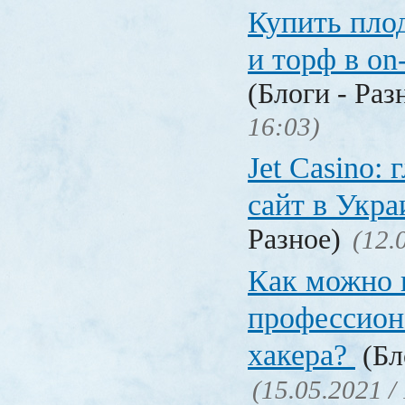
Купить пло
и торф в on
(Блоги - Раз
16:03)
Jet Сasino:
сайт в Укр
Разное)
(12.
Как можно 
профессион
хакера?
(Бл
(15.05.2021 /