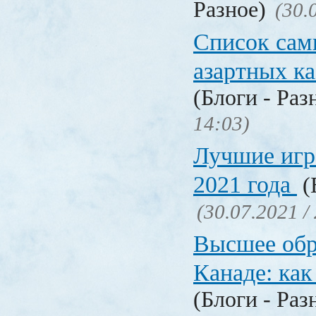
Разное)
(30.
Список сам
азартных к
(Блоги - Раз
14:03)
Лучшие игр
2021 года
(
(30.07.2021 /
Высшее обр
Канаде: ка
(Блоги - Раз