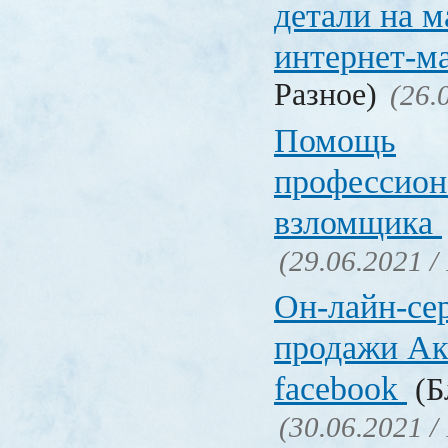
детали на 
интернет-м
Разное)
(26.
Помощь
профессион
взломщика
(29.06.2021 /
Он-лайн-се
продажи Ак
facebook
(Б
(30.06.2021 /