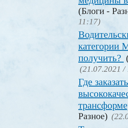
медицины в
(Блоги - Раз
11:17)
Водительск
категории М
получить?
(
(21.07.2021 /
Где заказат
высококаче
трансформ
Разное)
(22.