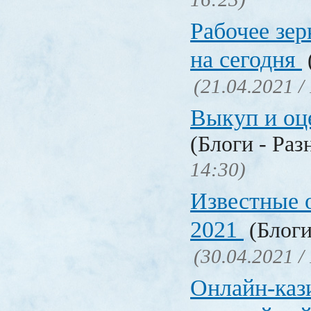
Рабочее зер
на сегодня
(21.04.2021 /
Выкуп и о
(Блоги - Раз
14:30)
Известные 
2021
(Блоги
(30.04.2021 /
Онлайн-кази