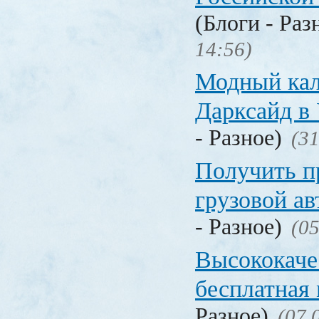
(Блоги - Раз
14:56)
Модный кал
Дарксайд в
- Разное)
(31
Получить п
грузовой а
- Разное)
(05
Высококаче
бесплатная
Разное)
(07.