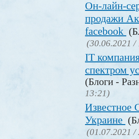
Он-лайн-се
продажи Ак
facebook
(Б
(30.06.2021 /
IT компани
спектром у
(Блоги - Раз
13:21)
Известное C
Украине
(Бл
(01.07.2021 /