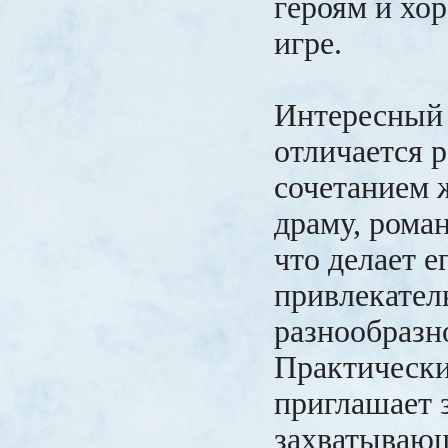
героям и хо
игре.
Интересный 
отличается 
сочетанием 
драму, рома
что делает е
привлекател
разнообразн
Практически
приглашает 
захватываю