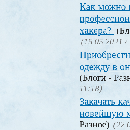
Как можно 
профессион
хакера?
(Бл
(15.05.2021 /
Приобрести
одежду в о
(Блоги - Раз
11:18)
Закачать ка
новейшую 
Разное)
(22.