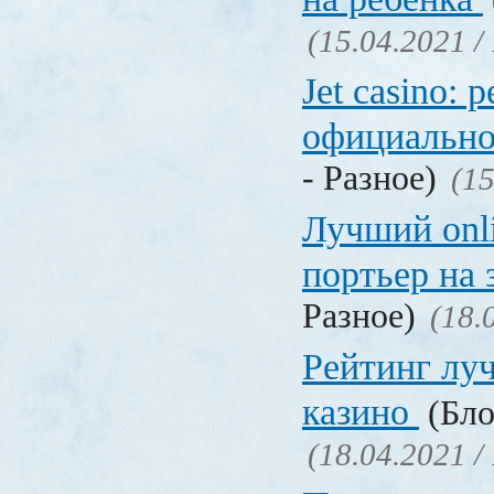
(15.04.2021 /
Jet casino: 
официально
- Разное)
(15
Лучший onl
портьер на 
Разное)
(18.
Рейтинг лу
казино
(Бло
(18.04.2021 /