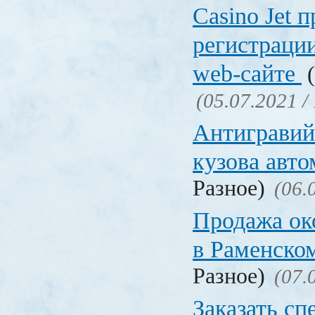
Сasino Jet 
регистрации
web-сайте
(
(05.07.2021 /
Антигравий
кузова авт
Разное)
(06.
Продажа ок
в Раменско
Разное)
(07.
Заказать с