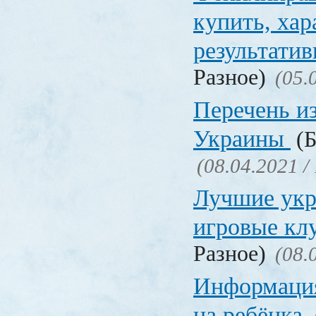
купить, хар
результати
Разное)
(05.
Перечень и
Украины
(Б
(08.04.2021 /
Лучшие укр
игровые к
Разное)
(08.
Информация
на ребёнка