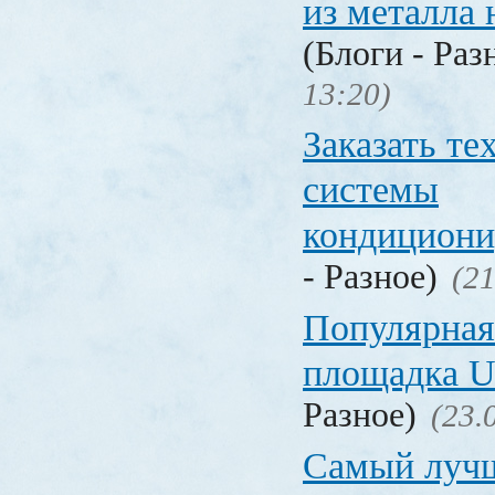
из металла 
(Блоги - Раз
13:20)
Заказать т
системы
кондицион
- Разное)
(21
Популярная
площадка
Разное)
(23.
Самый лучш