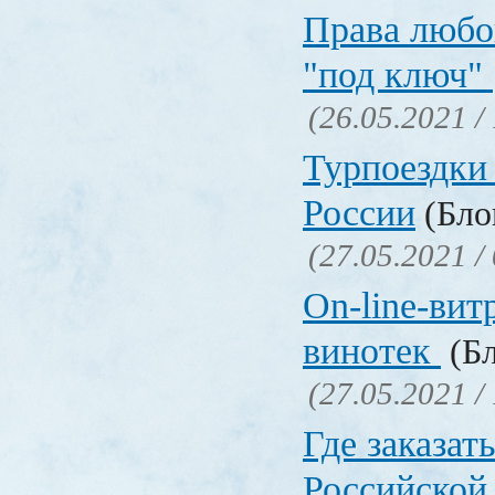
Права любо
"под ключ"
(26.05.2021 /
Турпоездки
России
(Блог
(27.05.2021 /
On-line-вит
винотек
(Бл
(27.05.2021 /
Где заказать
Российской