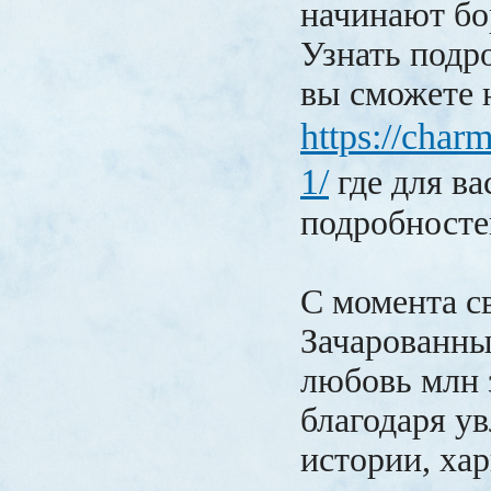
начинают бо
Узнать подр
вы сможете 
https://char
1/
где для ва
подробносте
С момента с
Зачарованны
любовь млн 
благодаря у
истории, ха