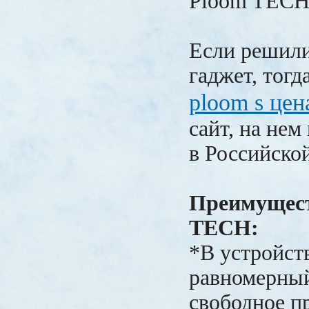
Ploom TECH
Если решили
гаджет, тогд
ploom s цен
сайт, на нем
в Российско
Преимущест
TECH:
*В устройст
равномерный
свободное п