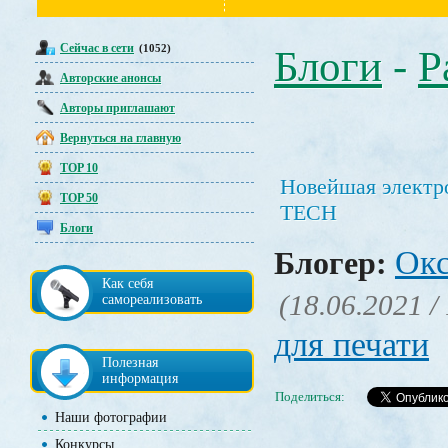
Сейчас в сети
(1052)
Блоги
-
Р
Авторские анонсы
Авторы приглашают
Вернуться на главную
TOP 10
Новейшая электр
TOP 50
TECH
Блоги
Окс
Блогер:
Как себя
(18.06.2021 /
самореализовать
для печати
Полезная
информация
Поделиться:
Наши фотографии
Конкурсы