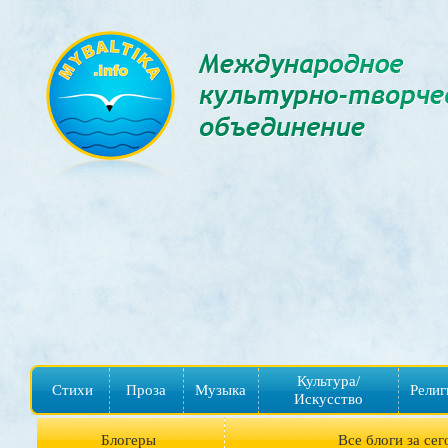
Культура/
Стихи
Проза
Музыка
Религ
Искусство
Блогеры
Все блоги за сег