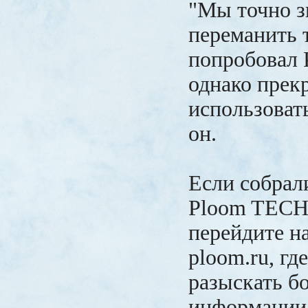
"Мы точно з
переманить т
попробовал
однако прек
использовать
он.
Если собрал
Ploom TECH 
перейдите н
ploom.ru, гд
разыскать б
информации 