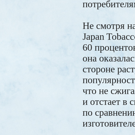
потребител
Не смотря на
Japan Tobac
60 процентов
она оказалас
стороне рас
популярност
что не сжиг
и отстает в 
по сравнени
изготовител