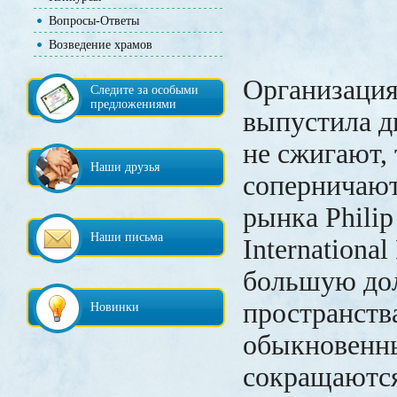
Вопросы-Ответы
Возведение храмов
Организация 
Следите за особыми
предложениями
выпустила д
не сжигают, 
Наши друзья
соперничают
рынка Philip
Наши письма
International
большую до
пространства
Новинки
обыкновенн
сокращаютс