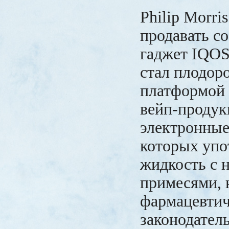
Philip Morris
продавать с
гаджет IQO
стал плодор
платформой 
вейп-продук
электронные
которых упо
жидкость с 
примесями, 
фармацевти
законодател