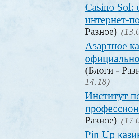
Casino Sol
интернет-п
Разное)
(13.
Азартное к
официальн
(Блоги - Раз
14:18)
Институт 
профессио
Разное)
(17.
Pin Up кази