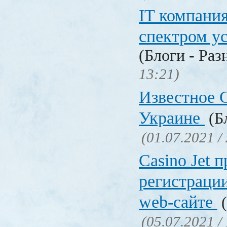
IT компани
спектром у
(Блоги - Раз
13:21)
Известное C
Украине
(Бл
(01.07.2021 /
Сasino Jet 
регистрации
web-сайте
(
(05.07.2021 /