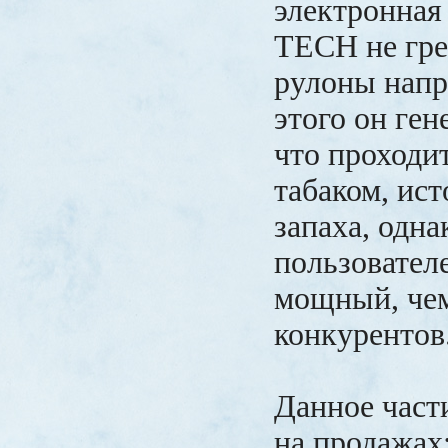
электронная
TECH не гре
рулоны напр
этого он ген
что проходит
табаком, ис
запаха, одна
пользовател
мощный, че
конкурентов
Данное част
на продажах: