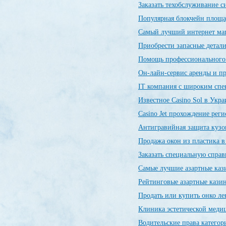
Заказать техобслуживание 
Популярная блокчейн пло
Самый лучший интернет ма
Приобрести запасные детал
Помощь профессиональног
Он-лайн-сервис аренды и п
IT компания с широким спе
Известное Casino Sol в Укр
Сasino Jet прохождение рег
Антигравийная защита кузо
Продажа окон из пластика 
Заказать специальную спр
Самые лучшие азартные ка
Рейтинговые азартные каз
Продать или купить онко л
Клиника эстетической меди
Водительские права категор