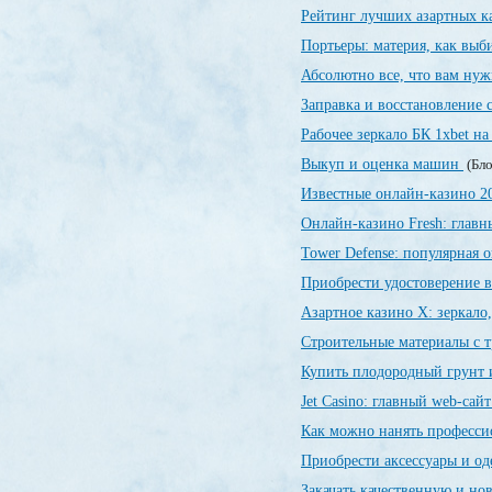
Рейтинг лучших азартных 
Портьеры: материя, как выби
Абсолютно все, что вам нуж
Заправка и восстановление
Рабочее зеркало БК 1xbet на
Выкуп и оценка машин
(Бло
Известные онлайн-казино 
Онлайн-казино Fresh: глав
Tower Defense: популярная о
Приобрести удостоверение в
Азартное казино X: зеркало
Строительные материалы с 
Купить плодородный грунт и
Jet Сasino: главный web-сай
Как можно нанять професси
Приобрести аксессуары и о
Закачать качественную и н