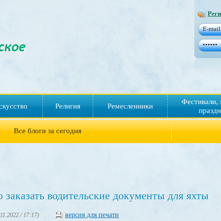
Реги
Фестивали, 
скусство
Религия
Ремесленники
праздн
Все блоги за сегодня
 заказать водительские документы для яхты
версия для печати
.11.2022 / 17:17)