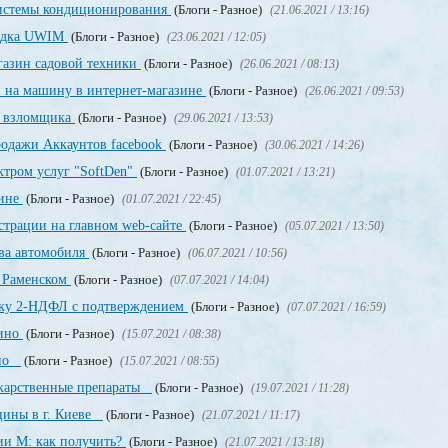
системы кондиционирования
(Блоги - Разное)
(21.06.2021 / 13:16)
щадка UWIM
(Блоги - Разное)
(23.06.2021 / 12:05)
газин садовой техники
(Блоги - Разное)
(26.06.2021 / 08:13)
и на машину в интернет-магазине
(Блоги - Разное)
(26.06.2021 / 09:53)
о взломщика
(Блоги - Разное)
(29.06.2021 / 13:53)
родажи Аккаунтов facebook
(Блоги - Разное)
(30.06.2021 / 14:26)
ктром услуг "SoftDen"
(Блоги - Разное)
(01.07.2021 / 13:21)
аине
(Блоги - Разное)
(01.07.2021 / 22:45)
истрации на главном web-сайте
(Блоги - Разное)
(05.07.2021 / 13:50)
ва автомобиля
(Блоги - Разное)
(06.07.2021 / 10:56)
в Раменском
(Блоги - Разное)
(07.07.2021 / 14:04)
авку 2-НДФЛ с подтверждением
(Блоги - Разное)
(07.07.2021 / 16:59)
зино
(Блоги - Разное)
(15.07.2021 / 08:38)
ино
(Блоги - Разное)
(15.07.2021 / 08:55)
екарственные препараты
(Блоги - Разное)
(19.07.2021 / 11:28)
цины в г. Киеве
(Блоги - Разное)
(21.07.2021 / 11:17)
ии М: как получить?
(Блоги - Разное)
(21.07.2021 / 13:18)