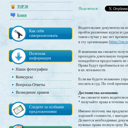
TOP 50
Поделиться:
Блоги
Водительские документы на ях
Как себя
пройти различные курсы и сдат
самореализовать
таком случае у вас нет време
в эту организацию
https://on-
В компании вы сможете получи
Полезная
проходить длительную теорию 
информация
понадобится предоставить не
Права будут пробиваться по о
Наши фотографии
в их легальности.
Конкурсы
Если вы будете незаконно упр
послать в суд. По этой причин
Вопросы-Ответы
Возведение храмов
Достоинства компании:
* вы сможете взять водительск
* получайте права в течение п
Следите за особыми
Именно поэтому мы предлагаем
предложениями
хорошей стоимости, с выгодно
Делаются необходимые докумен
нужные права полную цену Вы 