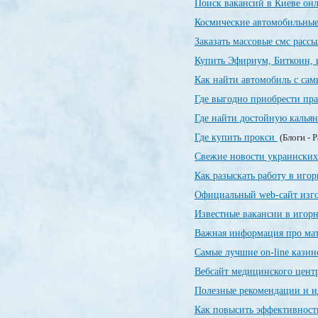
Поиск вакансий в Киеве о
Космические автомобильны
Заказать массовые смс расс
Купить Эфириум, Биткоин, 
Как найти автомобиль с са
Где выгодно приобрести пр
Где найти достойную калья
Где купить прокси
(Блоги - 
Свежие новости украинских
Как разыскать работу в иго
Официальный web-сайт изг
Известные вакансии в игор
Важная информация про ма
Самые лучшие on-line кази
Вебсайт медицинского цент
Полезные рекомендации и и
Как повысить эффективност