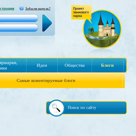
страция
Забыли пароль?
ярмарки,
Идеи
Общества
Блоги
ики
Самые коментируемые блоги
Поиск по сайту