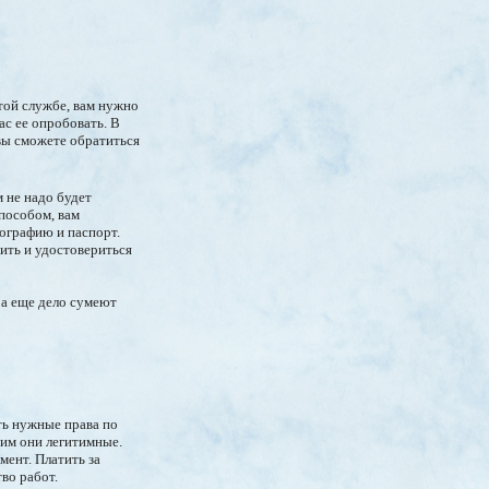
той службе, вам нужно
ас ее опробовать. В
 вы сможете обратиться
 не надо будет
пособом, вам
ографию и паспорт.
ить и удостовериться
 а еще дело сумеют
ть нужные права по
тим они легитимные.
ент. Платить за
во работ.