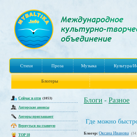
Стихи
Проза
Музыка
Культура/И
Блогеры
Сейчас в сети
Блоги
Разное
(1053)
-
Авторские анонсы
Авторы приглашают
Где можно быстро
Вернуться на главную
Блогер:
Оксана Иванова
(14
TOP 10