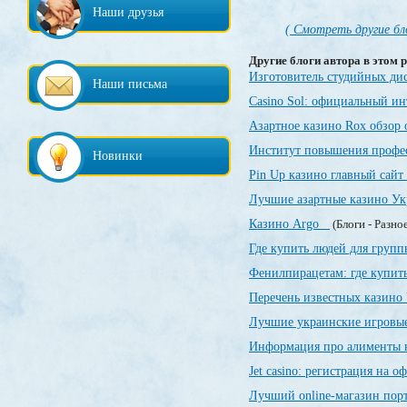
Наши друзья
( Смотреть другие бл
Другие блоги автора в этом р
Изготовитель студийных ди
Наши письма
Casino Sol: официальный и
Азартное казино Rox обзор
Институт повышения профе
Новинки
Pin Up казино главный сайт
Лучшие азартные казино У
Казино Argo
(Блоги - Разно
Где купить людей для груп
Фенилпирацетам: где купить
Перечень известных казин
Лучшие украинские игровы
Информация про алименты 
Jet casino: регистрация на 
Лучший online-магазин порт