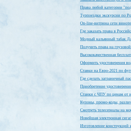
Права любой категории "по
Турпоездки экскурсии по Р
On-line-витрина сети винот
Где заказать права в Росси
Модный кальянный табак Да
Получить права на грузовой
Высококачественная беспла
Оформить удостоверения во
Ставки на Евро-2021 по фу
Где сделать заграничный п
Приобретение удостоверения
Станки с ЧПУ по ценам от 
Купоны, промо-коды, разли
Смотреть телесериалы на м
Новейшая электронная сиг
Изготовление конструкций и