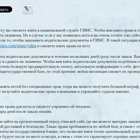
ту вы сможете взять в национальной службе ГИМС. Чтобы вам взять права в э
ь экзамены. Но в случае если у вас появилась яхта и вы очень хотите уже сейч
ни на то, чтобы заказывать водительские документы в ГИМС. В такой ситуации
prava.com/gims/yahta
и сможете взять права на яхту.
ть водительские документы в течении нескольких дней сразу после заказа. Вам
и сдавать на экзамены. Чтобы вам взять водительские документы подобным с
 очень большую предварительную оплату, актуальную информацию о себе, фот
бщегосударственной базе, по этой причине любая инспекция сможет их провер
авлять яхтой без специальных прав, тогда вы можете получить большой штраф,
е получайте водительские права в компании и управляйте судном законно.
ие права для яхты и сможете управлять ей легально.
ары дней после заказа онлайн.
 зайти на презентованный перед этим веб-сайт, где вы можете выгодно заказа
й доставкой и безопасно. Также права пробиваются по любой базе, в связи с э
ты на государственном бланке, что позволит взять точно оригинальный докум
будете после полного осмотра, в связи с этим это гарантирует хорошее качест