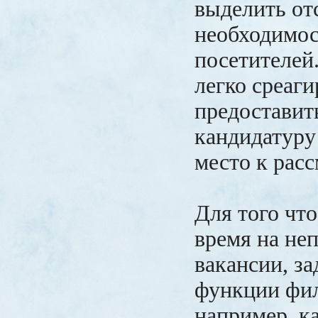
выделить от
необходимос
посетителей
легко среаги
предоставит
кандидатуру
место к рас
Для того что
время на не
вакансии, за
функции фил
например, к