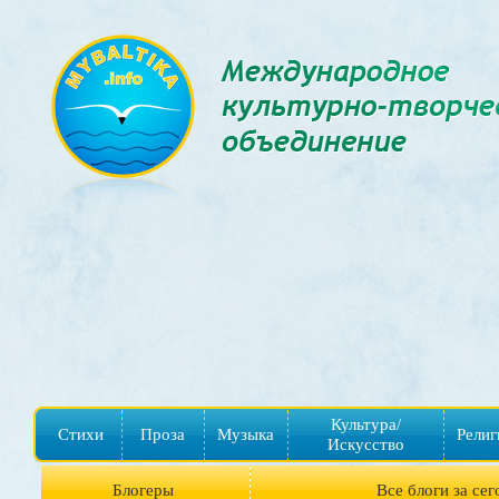
Культура/
Стихи
Проза
Музыка
Религ
Искусство
Блогеры
Все блоги за сег