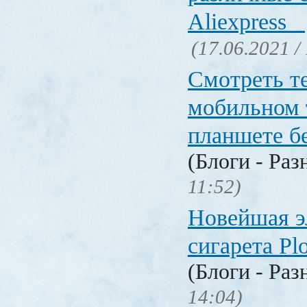
Aliexpress
(17.06.2021 /
Смотреть т
мобильном 
планшете б
(Блоги - Раз
11:52)
Новейшая э
сигарета P
(Блоги - Раз
14:04)