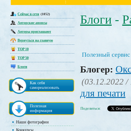
Сейчас в сети
(1052)
Блоги
-
Р
Авторские анонсы
Авторы приглашают
Вернуться на главную
TOP 10
Полезный сервис
TOP 50
Окс
Блогер:
Блоги
(03.12.2022 /
Как себя
самореализовать
для печати
Полезная
Поделиться:
информация
Наши фотографии
Конкурсы