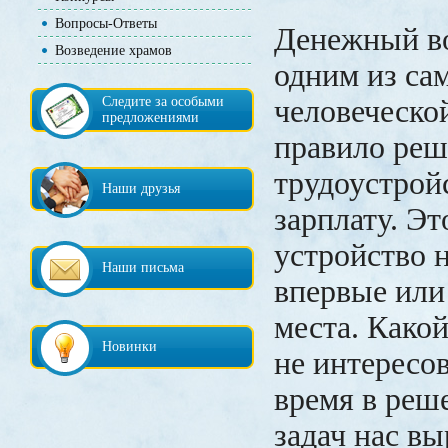
Вопросы-Ответы
Денежный во
Возведение храмов
одним из са
Следите за особыми
человеческо
предложениями
правило реш
трудоустройс
Наши друзья
зарплату. Э
устройство 
Наши письма
впервые или
места. Какой
Новинки
не интересов
время в реш
задач нас вы