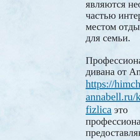
являются не
частью инте
местом отды
для семьи.
Профессиона
дивана от A
https://himch
annabell.ru/
fizlica
это
профессиона
предоставл