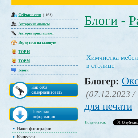
Сейчас в сети
(1053)
Блоги
-
Р
Авторские анонсы
Авторы приглашают
Вернуться на главную
TOP 10
Химчистка мебели
TOP 50
в столице
Блоги
Окс
Блогер:
Как себя
(07.12.2023 /
самореализовать
для печати
Полезная
информация
Поделиться:
Наши фотографии
Конкурсы