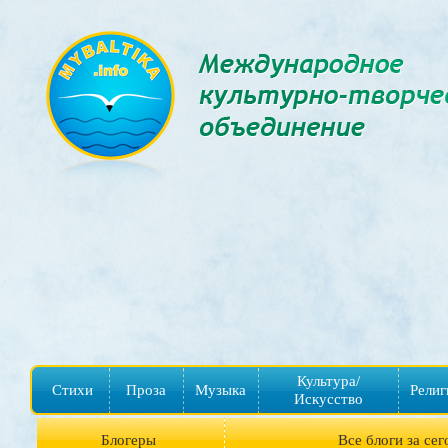
Культура/
Стихи
Проза
Музыка
Религ
Искусство
Блогеры
Все блоги за сег