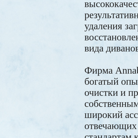
высококачес
результатив
удаления за
восстановле
вида дивано
Фирма Annab
богатый опы
очистки и пр
собственным
широкий асс
отвечающих
стандартам к