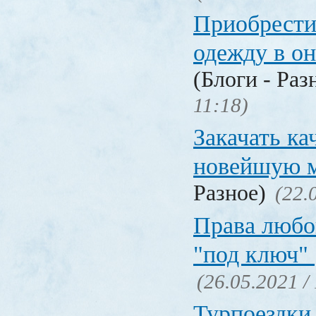
Приобрести
одежду в о
(Блоги - Раз
11:18)
Закачать ка
новейшую 
Разное)
(22.
Права любо
"под ключ"
(26.05.2021 /
Турпоездки