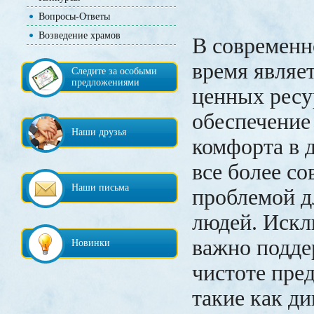
Вопросы-Ответы
Возведение храмов
В современн
время являе
Следите за особыми
предложениями
ценных ресу
обеспечение
Наши друзья
комфорта в 
все более с
Наши письма
проблемой д
людей. Иск
важно подде
Новинки
чистоте пре
такие как д