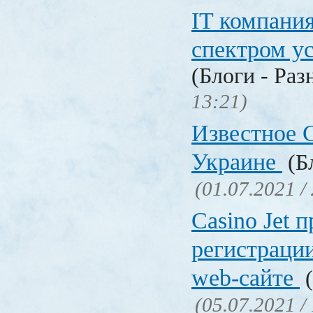
IT компани
спектром у
(Блоги - Раз
13:21)
Известное C
Украине
(Бл
(01.07.2021 /
Сasino Jet 
регистрации
web-сайте
(
(05.07.2021 /