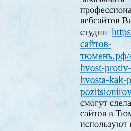
профессиона
вебсайтов В
http
студии
сайтов-
тюмень.рф/st
hvost-protiv
hvosta-kak-p
pozitsioniro
смогут сдела
сайтов в Тю
используют 