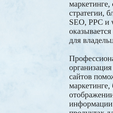
маркетинге,
стратегии, б
SEO, PPC и 
оказывается
для владельц
Профессион
организация
сайтов помо
маркетинге,
отображени
информации 
продуктах д