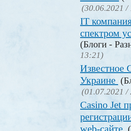
(30.06.2021 /
IT компани
спектром у
(Блоги - Раз
13:21)
Известное C
Украине
(Бл
(01.07.2021 /
Сasino Jet 
регистрации
web-сайте
(