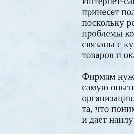
Интернет-са
принесет по
поскольку р
проблемы ко
связаны с к
товаров и ок
Фирмам нуж
самую опыт
организацию
та, что пони
и дает наил