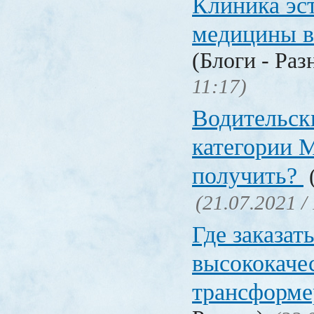
Клиника эс
медицины в
(Блоги - Раз
11:17)
Водительск
категории М
получить?
(
(21.07.2021 /
Где заказат
высококаче
трансформ