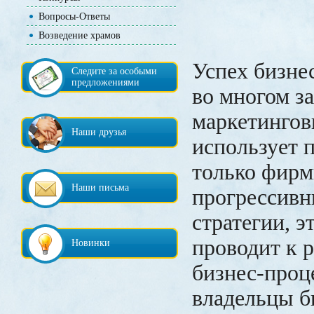
Вопросы-Ответы
Возведение храмов
Успех бизне
Следите за особыми
предложениями
во многом за
маркетингов
Наши друзья
использует 
только фир
Наши письма
прогрессивн
стратегии, э
проводит к 
Новинки
бизнес-проц
владельцы б