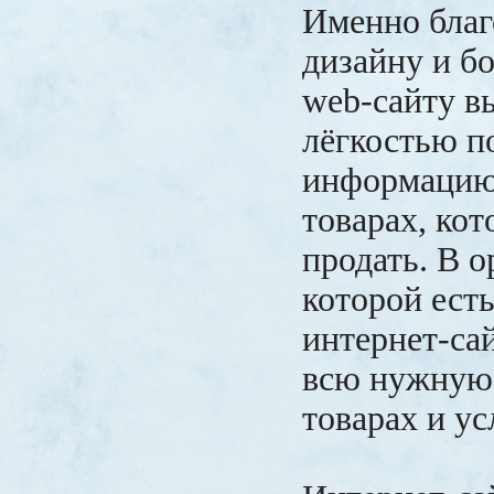
Именно благ
дизайну и б
web-сайту в
лёгкостью 
информацию 
товарах, ко
продать. В о
которой ест
интернет-са
всю нужную
товарах и ус