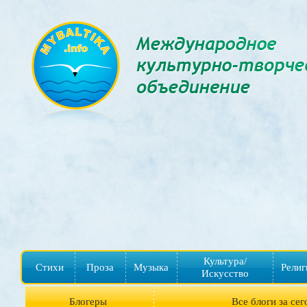
Культура/
Стихи
Проза
Музыка
Религ
Искусство
Блогеры
Все блоги за сег