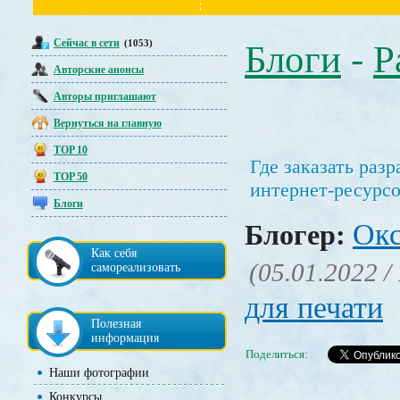
Сейчас в сети
(1053)
Блоги
-
Р
Авторские анонсы
Авторы приглашают
Вернуться на главную
TOP 10
Где заказать раз
TOP 50
интернет-ресурс
Блоги
Окс
Блогер:
Как себя
(05.01.2022 /
самореализовать
для печати
Полезная
информация
Поделиться:
Наши фотографии
Конкурсы