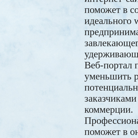
поможет в с
идеального 
предпринима
завлекающег
удерживающе
Веб-портал 
уменьшить 
потенциаль
заказчиками
коммерции.
Профессион
поможет в о