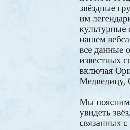
звёздные гр
им легендар
культурные 
нашем вебса
все данные 
известных с
включая Ор
Медведицу, 
Мы поясним 
увидеть звёз
связанных с 