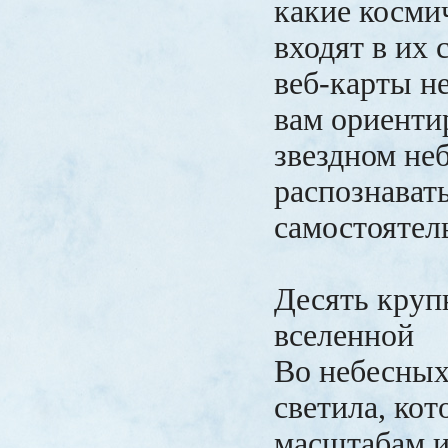
какие косми
входят в их 
веб-карты н
вам ориенти
звездном неб
распознавать
самостоятел
Десять круп
вселенной
Во небесных
светила, кот
масштабам и