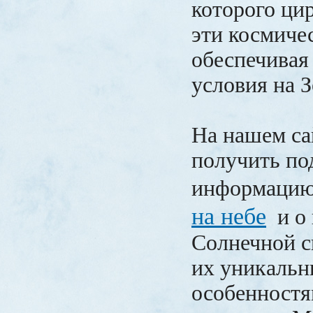
которого ци
эти космичес
обеспечивая
условия на З
На нашем са
получить п
информаци
на небе
и о 
Солнечной с
их уникаль
особенностя