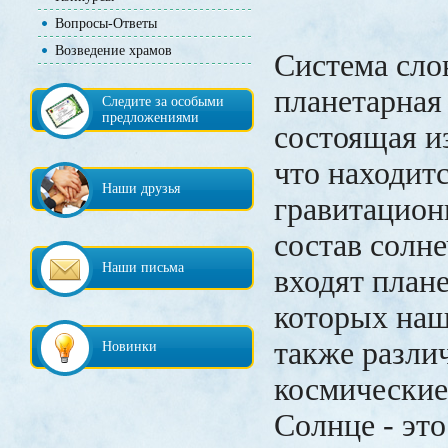
Вопросы-Ответы
Возведение храмов
Система сло
планетарная
Следите за особыми
предложениями
состоящая из
что находитс
Наши друзья
гравитацион
состав солн
Наши письма
входят план
которых наш
также разли
Новинки
космические
Солнце - это