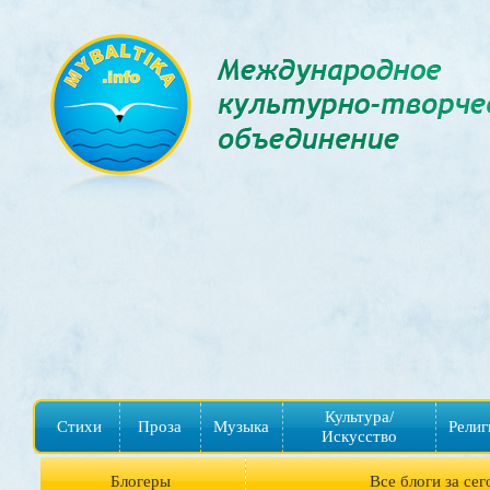
Культура/
Стихи
Проза
Музыка
Религ
Искусство
Блогеры
Все блоги за сег