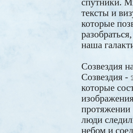
спутники. М
тексты и виз
которые поз
разобраться,
наша галакт
Созвездия н
Созвездия - 
которые сос
изображения
протяжении 
люди следил
небом и сое