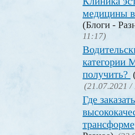
Клиника эс
медицины в
(Блоги - Раз
11:17)
Водительск
категории М
получить?
(
(21.07.2021 /
Где заказат
высококаче
трансформ