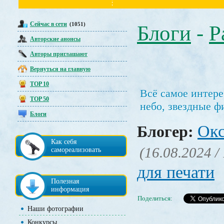
Сейчас в сети
(1051)
Блоги
-
Р
Авторские анонсы
Авторы приглашают
Вернуться на главную
TOP 10
Всё самое интере
TOP 50
небо, звездные ф
Блоги
Окс
Блогер:
Как себя
(16.08.2024 /
самореализовать
для печати
Полезная
информация
Поделиться:
Наши фотографии
Конкурсы