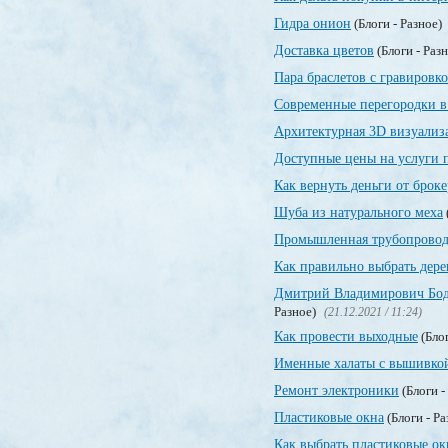
Гидра онион
(Блоги - Разное)
Доставка цветов
(Блоги - Раз
Пара браслетов с гравировк
Современные перегородки в
Архитектурная 3D визуализ
Доступные цены на услуги 
Как вернуть деньги от брок
Шуба из натурального меха
Промышленная трубопровод
Как правильно выбрать дер
Дмитрий Владимирович Бодр
Разное)
(21.12.2021 / 11:24)
Как провести выходные
(Блог
Именные халаты с вышивко
Ремонт электроники
(Блоги -
Пластиковые окна
(Блоги - Р
Как выбрать пластиковые ок