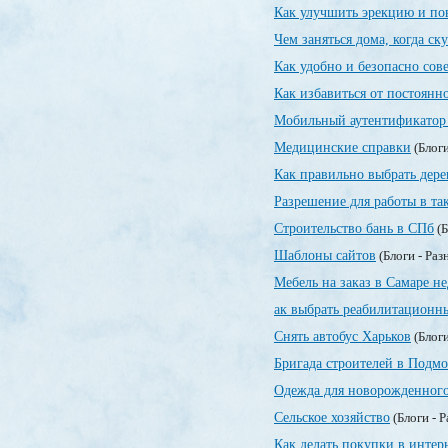
Как улучшить эрекцию и по
Чем заняться дома, когда ск
Как удобно и безопасно сов
Как избавиться от постоянн
Мобильный аутентификатор 
Медицинские справки
(Блоги
Как правильно выбрать дер
Разрешение для работы в та
Строительство бань в СПб
(Б
Шаблоны сайтов
(Блоги - Раз
Мебель на заказ в Самаре н
ак выбрать реабилитационн
Снять автобус Харьков
(Блоги
Бригада строителей в Подмо
Одежда для новорожденног
Сельское хозяйство
(Блоги - 
Как делать покупки в интер