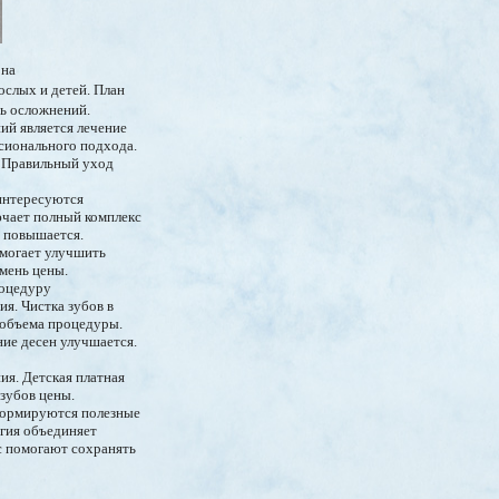
 на
ослых и детей. План
ть осложнений.
ий является лечение
сионального подхода.
. Правильный уход
интересуются
ючает полный комплекс
 повышается.
омогает улучшить
мень цены.
роцедуру
я. Чистка зубов в
т объема процедуры.
ие десен улучшается.
ия. Детская платная
зубов цены.
Формируются полезные
гия объединяет
с помогают сохранять