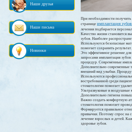
Наши друзья
При необходимости получить 
странице
имплантация зубов
Наши письма
лечения подбирается персонал
Качество жизни становится вы
зубов. Наиболее распростране
Используются безопасные мат
помогает сохранить результат.
Новинки
Это эффективное решение для
запросами имплантация зубов
процедур. Современные импла
Дополнительно современные т
внешний вид улыбки. Процеду
Используются профессиональны
востребованной среди пациент
стоматологии помогает удалит
Ультразвуковые и воздушные м
Дополнительно гигиена повыш
Важно создать комфортную атм
стоматология помогает провод
Формируется правильное отно
привычки. Поэтому спрос на 
лечение взрослых и детей. К
здоровье зубов.