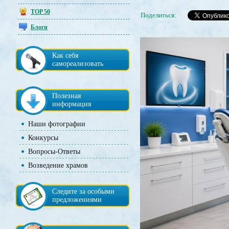
TOP 50
Поделиться:
Блоги
Как себя
самореализовать
Полезная
информация
Наши фотографии
Конкурсы
Вопросы-Ответы
Возведение храмов
Следите за особыми
предложениями