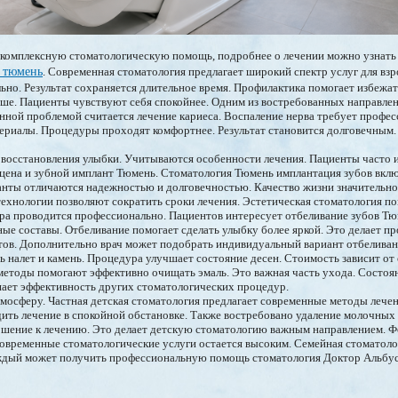
комплексную стоматологическую помощь, подробнее о лечении можно узнать
 тюмень
. Современная стоматология предлагает широкий спектр услуг для взр
ьно. Результат сохраняется длительное время. Профилактика помогает избежа
ше. Пациенты чувствуют себя спокойнее. Одним из востребованных направлен
нной проблемой считается лечение кариеса. Воспаление нерва требует профес
ериалы. Процедуры проходят комфортнее. Результат становится долговечным
 восстановления улыбки. Учитываются особенности лечения. Пациенты часто 
 цена и зубной имплант Тюмень. Стоматология Тюмень имплантация зубов вкл
нты отличаются надежностью и долговечностью. Качество жизни значительно
ехнологии позволяют сократить сроки лечения. Эстетическая стоматология п
ра проводится профессионально. Пациентов интересует отбеливание зубов Тю
е составы. Отбеливание помогает сделать улыбку более яркой. Это делает п
ов. Дополнительно врач может подобрать индивидуальный вариант отбеливани
ь налет и камень. Процедура улучшает состояние десен. Стоимость зависит о
етоды помогают эффективно очищать эмаль. Это важная часть ухода. Состоян
ает эффективность других стоматологических процедур.
осферу. Частная детская стоматология предлагает современные методы лечен
ить лечение в спокойной обстановке. Также востребовано удаление молочных 
шение к лечению. Это делает детскую стоматологию важным направлением. 
современные стоматологические услуги остается высоким. Семейная стоматоло
аждый может получить профессиональную помощь стоматология Доктор Альбу