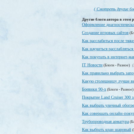
( Смотреть другие бл
Другие блоги автора в этом р
Оформление диагностически
Создание игровых сайтов
(Бл
Как расслабиться после тяже
Как научиться расслаблятьс
Как покупать в интернет-ма
IT Новости
(Блоги - Разное)
(
Как правильно выбрать зап
Какую столешницу лучше вы
Боевики 90-х
(Блоги - Разное
Покрытие Land Cruiser 300 
Как выбрать уличный обогре
Как совершать онлайн-поку
Трубопроводная арматура
(Б
Как выбрать кран шаровый
(