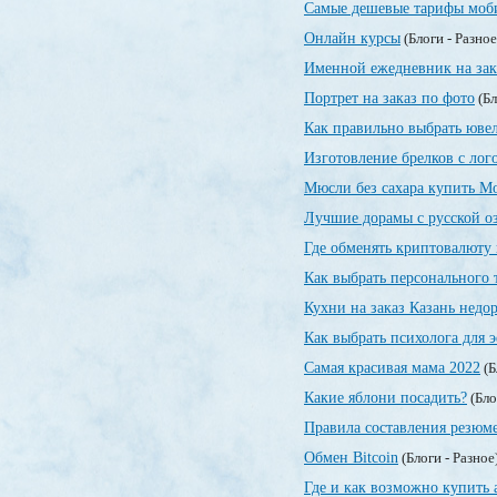
Самые дешевые тарифы моб
Онлайн курсы
(Блоги - Разно
Именной ежедневник на зак
Портрет на заказ по фото
(Бл
Как правильно выбрать юве
Изготовление брелков с лог
Мюсли без сахара купить М
Лучшие дорамы с русской о
Где обменять криптовалюту 
Как выбрать персонального 
Кухни на заказ Казань недо
Как выбрать психолога для
Самая красивая мама 2022
(Б
Какие яблони посадить?
(Бло
Правила составления резюм
Обмен Bitcoin
(Блоги - Разное
Где и как возможно купить 