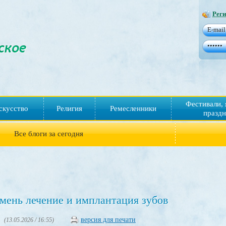
Реги
Фестивали, 
скусство
Религия
Ремесленники
праздн
Все блоги за сегодня
мень лечение и имплантация зубов
версия для печати
(13.05.2026 / 16:55)