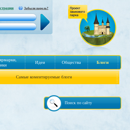
страция
Забыли пароль?
ярмарки,
Идеи
Общества
Блоги
ики
Самые коментируемые блоги
Поиск по сайту