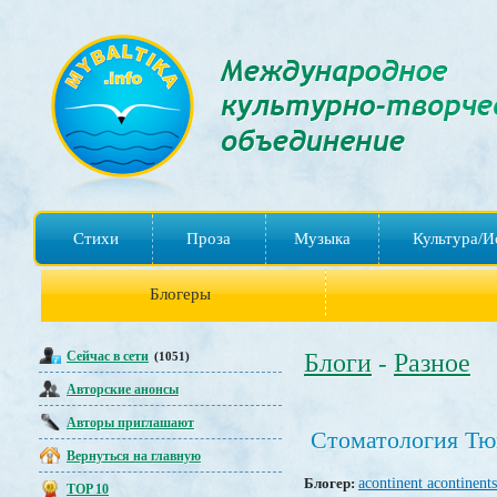
Стихи
Проза
Музыка
Культура/И
Блогеры
Сейчас в сети
Блоги
Разное
(1051)
-
Авторские анонсы
Авторы приглашают
Стоматология Тю
Вернуться на главную
Блогер:
acontinent acontinents
TOP 10