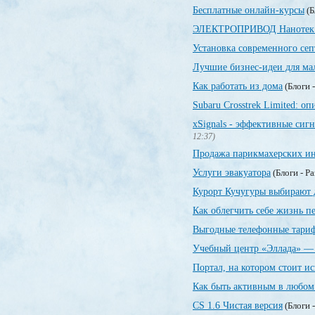
Бесплатные онлайн-курсы
(Б
ЭЛЕКТРОПРИВОД Нанотек
Установка современного сеп
Лучшие бизнес-идеи для мал
Как работать из дома
(Блоги 
Subaru Crosstrek Limited: 
xSignals - эффективные си
12:37)
Продажа парикмахерских и
Услуги эвакуатора
(Блоги - Р
Курорт Кучугуры выбирают 
Как облегчить себе жизнь п
Выгодные телефонные тариф
Учебный центр «Эллада» — 
Портал, на котором стоит и
Как быть активным в любом
CS 1.6 Чистая версия
(Блоги 