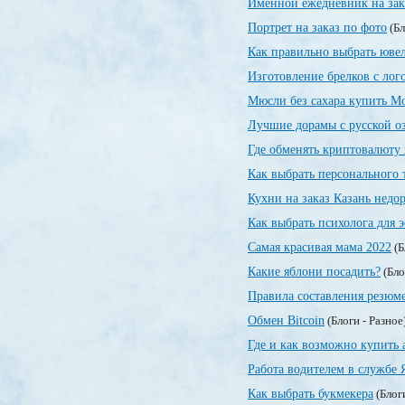
Именной ежедневник на зак
Портрет на заказ по фото
(Бл
Как правильно выбрать юве
Изготовление брелков с лог
Мюсли без сахара купить М
Лучшие дорамы с русской о
Где обменять криптовалюту 
Как выбрать персонального 
Кухни на заказ Казань недо
Как выбрать психолога для
Самая красивая мама 2022
(Б
Какие яблони посадить?
(Бло
Правила составления резюм
Обмен Bitcoin
(Блоги - Разное
Где и как возможно купить 
Работа водителем в службе 
Как выбрать букмекера
(Блог