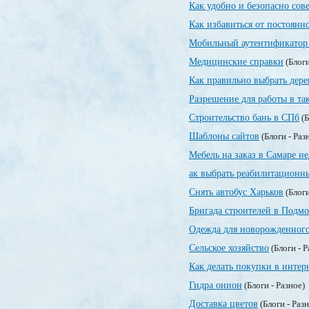
Как удобно и безопасно сов
Как избавиться от постоянн
Мобильный аутентификатор 
Медицинские справки
(Блоги
Как правильно выбрать дер
Разрешение для работы в та
Строительство бань в СПб
(Б
Шаблоны сайтов
(Блоги - Раз
Мебель на заказ в Самаре н
ак выбрать реабилитационн
Снять автобус Харьков
(Блоги
Бригада строителей в Подмо
Одежда для новорожденног
Сельское хозяйство
(Блоги - 
Как делать покупки в интер
Гидра онион
(Блоги - Разное)
Доставка цветов
(Блоги - Раз