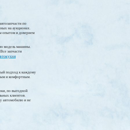
автозапчасти по
нных на аукционах.
м опытом и доверием
ую модель машины.
Все запчасти
втокухня
ьный подход к каждому
тым и комфортным.
ки, по выгодной
льных клиентов.
у автомобилю и не