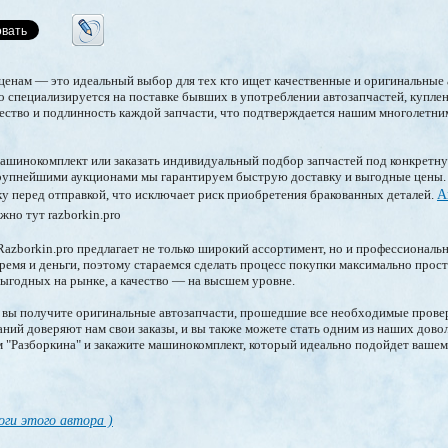
енам — это идеальный выбор для тех кто ищет качественные и оригинальные 
o специализируется на поставке бывших в употреблении автозапчастей, купле
ество и подлинность каждой запчасти, что подтверждается нашим многолетни
ашинокомплект или заказать индивидуальный подбор запчастей под конкретн
крупнейшими аукционами мы гарантируем быструю доставку и выгодные цены. 
у перед отправкой, что исключает риск приобретения бракованных деталей.
А
жно тут razborkin.pro
azborkin.pro предлагает не только широкий ассортимент, но и профессионал
емя и деньги, поэтому стараемся сделать процесс покупки максимально прос
ыгодных на рынке, а качество — на высшем уровне.
вы получите оригинальные автозапчасти, прошедшие все необходимые провер
аний доверяют нам свои заказы, и вы также можете стать одним из наших дово
 "Разборкина" и закажите машинокомплект, который идеально подойдет вашем
оги этого автора )