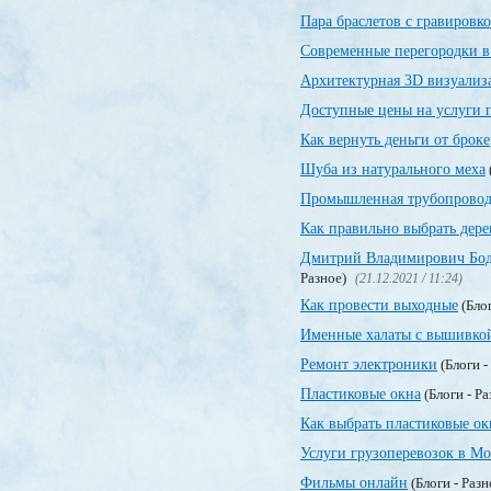
Пара браслетов с гравировк
Современные перегородки в
Архитектурная 3D визуализ
Доступные цены на услуги 
Как вернуть деньги от брок
Шуба из натурального меха
Промышленная трубопровод
Как правильно выбрать дер
Дмитрий Владимирович Бодр
Разное)
(21.12.2021 / 11:24)
Как провести выходные
(Блог
Именные халаты с вышивко
Ремонт электроники
(Блоги -
Пластиковые окна
(Блоги - Р
Как выбрать пластиковые ок
Услуги грузоперевозок в Мо
Фильмы онлайн
(Блоги - Раз