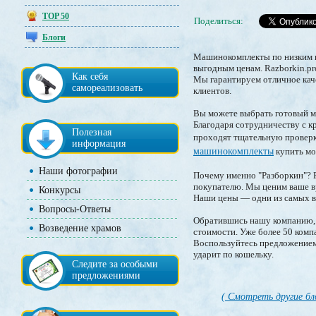
TOP 50
Поделиться:
Блоги
Машинокомплекты по низким ц
выгодным ценам. Razborkin.pr
Как себя
Мы гарантируем отличное кач
самореализовать
клиентов.
Вы можете выбрать готовый м
Благодаря сотрудничеству с 
Полезная
проходят тщательную проверк
информация
машинокомплекты
купить мо
Наши фотографии
Почему именно "Разборкин"? R
покупателю. Мы ценим ваше вр
Конкурсы
Наши цены — одни из самых в
Вопросы-Ответы
Обратившись нашу компанию, 
Возведение храмов
стоимости. Уже более 50 комп
Воспользуйтесь предложением
ударит по кошельку.
Следите за особыми
предложениями
( Смотреть другие бл