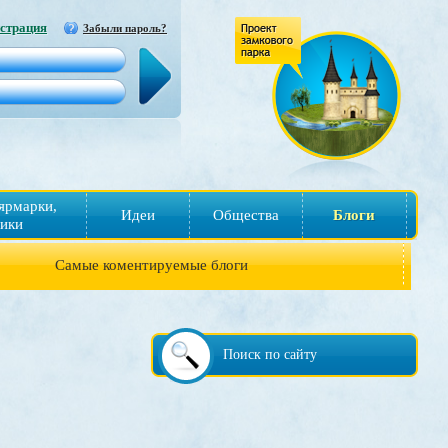
страция
Забыли пароль?
ярмарки,
Идеи
Общества
Блоги
ики
Самые коментируемые блоги
Поиск по сайту