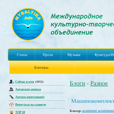
Стихи
Проза
Музыка
Культура/И
Блогеры
Сейчас в сети
Блоги
Разное
(1052)
-
Авторские анонсы
Авторы приглашают
Машинокомплект
Вернуться на главную
Блогер:
acontinent acontinents
TOP 10