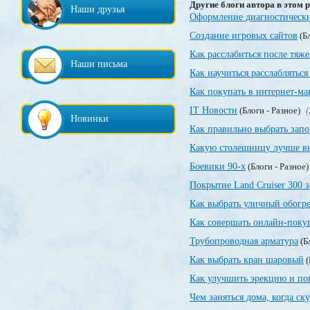
Другие блоги автора в этом р
Наши друзья
Оформление диагностически
Создание игровых сайтов
(Бл
Как расслабиться после тяже
Наши письма
Как научиться расслаблятьс
Как покупать в интернет-ма
IT Новости
(Блоги - Разное)
(
Новинки
Как правильно выбрать зап
Какую столешницу лучше вы
Боевики 90-х
(Блоги - Разное
Покрытие Land Cruiser 300 
Как выбрать уличный обогре
Как совершать онлайн-поку
Трубопроводная арматура
(Б
Как выбрать кран шаровый
(
Как улучшить эрекцию и по
Чем заняться дома, когда ск