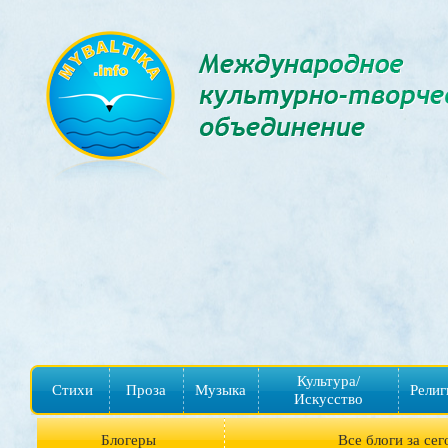
Культура/
Стихи
Проза
Музыка
Религ
Искусство
Блогеры
Все блоги за сег