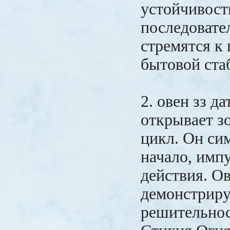
устойчивост
последовате
стремятся к
бытовой ста
2. овен зз д
открывает з
цикл. Он си
начало, имп
действия. О
демонстрир
решительнос