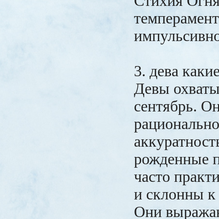
Стихия Огня
темперамент
импульсивно
3. дева каки
Девы охваты
сентябрь. Он
рационально
аккуратност
рожденные п
часто практ
и склонны к
Они выражаю