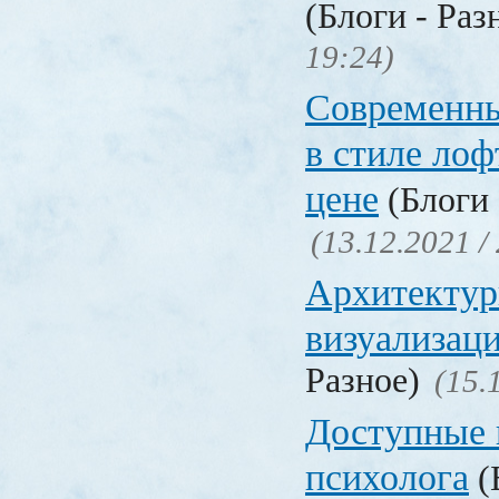
(Блоги - Раз
19:24)
Современны
в стиле лоф
цене
(Блоги 
(13.12.2021 /
Архитектур
визуализац
Разное)
(15.
Доступные 
психолога
(