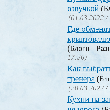
озвучкой
(Бл
(01.03.2022 /
Где обменя
криптовалю
(Блоги - Раз
17:36)
Как выбрат
тренера
(Бло
(20.03.2022 /
Кухни на за
недорого
(Бл