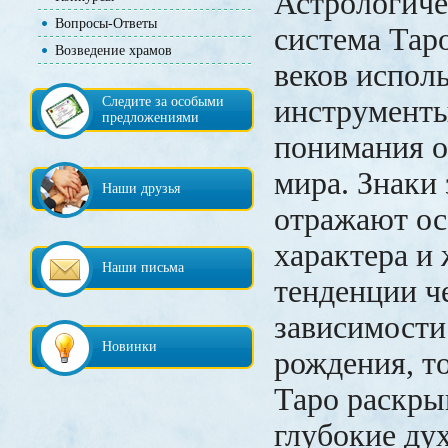
Астрологиче
Вопросы-Ответы
система Тар
Возведение храмов
веков испол
Следите за особыми
инструменты
предложениями
понимания 
мира. Знаки
Наши друзья
отражают ос
характера и
Наши письма
тенденции ч
зависимости
Новинки
рождения, т
Таро раскры
глубокие ду