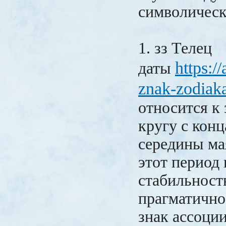
символическ
1. зз Телец
https:/
даты
znak-zodiaka
относится к
кругу с конц
середины ма
этот период
стабильност
прагматично
знак ассоции