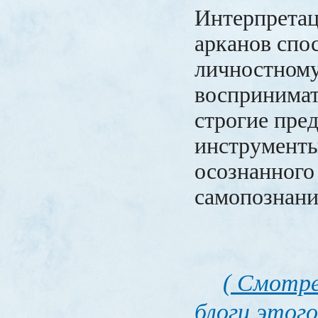
Интерпретац
арканов спо
личностному
воспринимат
строгие пред
инструменты
осознанного
самопознани
( Смотре
блоги этого