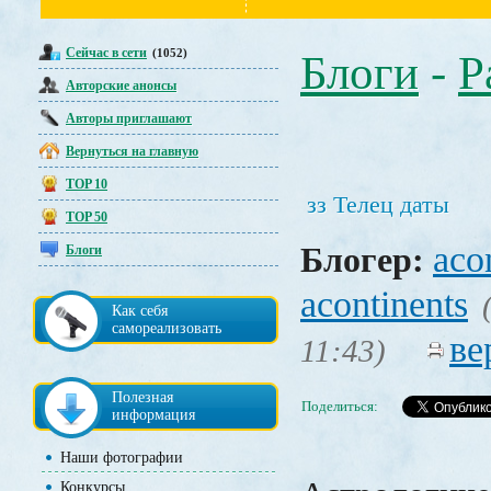
Сейчас в сети
(1052)
Блоги
-
Р
Авторские анонсы
Авторы приглашают
Вернуться на главную
TOP 10
зз Телец даты
TOP 50
aco
Блогер:
Блоги
acontinents
Как себя
самореализовать
ве
11:43)
Полезная
Поделиться:
информация
Наши фотографии
Конкурсы