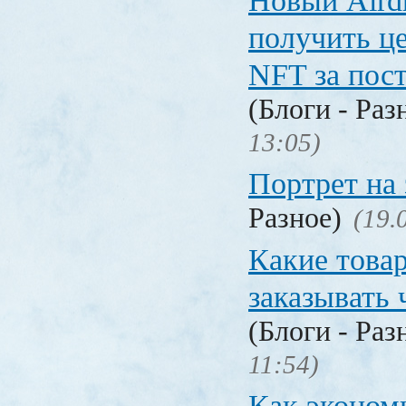
Новый Aird
получить ц
NFT за пост
(Блоги - Раз
13:05)
Портрет на 
Разное)
(19.
Какие това
заказывать 
(Блоги - Раз
11:54)
Как эконом