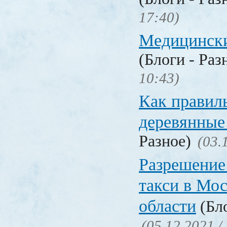
17:40)
Медицински
(Блоги - Раз
10:43)
Как правил
деревянные
Разное)
(03.
Разрешение
такси в Мо
области
(Бло
(05.12.2021 /