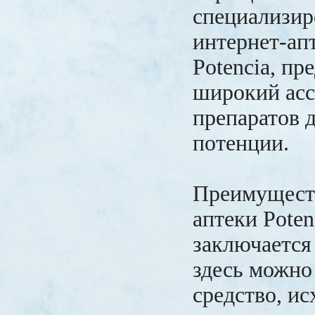
специализи
интернет-ап
Potencia, п
широкий ас
препаратов 
потенции.
Преимущест
аптеки Potenc
заключается 
здесь можно
средство, ис