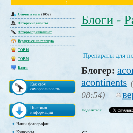
Сейчас в сети
(1052)
Блоги
-
Р
Авторские анонсы
Авторы приглашают
Вернуться на главную
TOP 10
Препараты для п
TOP 50
aco
Блогер:
Блоги
acontinents
Как себя
самореализовать
ве
08:54)
Полезная
Поделиться:
информация
Наши фотографии
Конкурсы