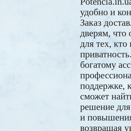
Potencia.in.
удобно и ко
Заказ достав
дверям, что
для тех, кто
приватность
богатому ас
профессион
поддержке,
сможет найт
решение для
и повышения
возвращая у