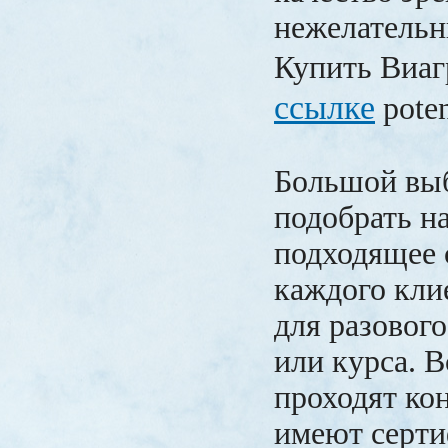
нежелательн
Купить Виа
ссылке
poten
Большой выб
подобрать н
подходящее 
каждого кли
для разовог
или курса. 
проходят кон
имеют серти