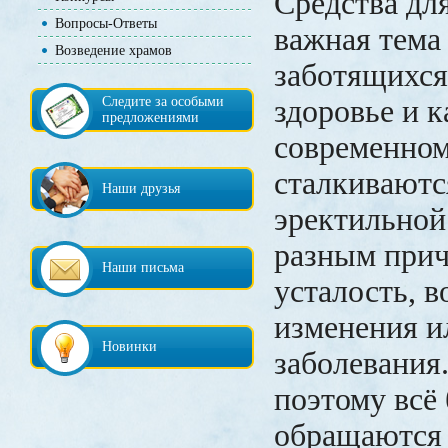
Средства дл
Вопросы-Ответы
важная тема
Возведение храмов
заботящихся
Следите за особыми
здоровье и к
предложениями
современном
сталкиваютс
Наши друзья
эректильной
разным прич
Наши письма
усталость, 
изменения и
Новинки
заболевания
поэтому всё
обращаются