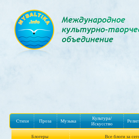
Культура/
Стихи
Проза
Музыка
Религ
Искусство
Блогеры
Все блоги за сег