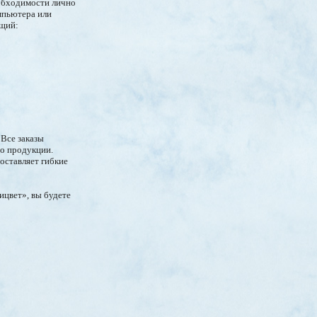
еобходимости лично
мпьютера или
ющий:
 Все заказы
во продукции.
оставляет гибкие
ицвет», вы будете