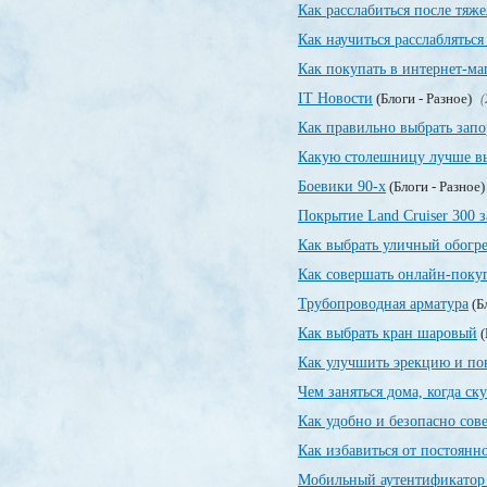
Как расслабиться после тяже
Как научиться расслаблятьс
Как покупать в интернет-ма
IT Новости
(Блоги - Разное)
(
Как правильно выбрать зап
Какую столешницу лучше вы
Боевики 90-х
(Блоги - Разное
Покрытие Land Cruiser 300 
Как выбрать уличный обогре
Как совершать онлайн-поку
Трубопроводная арматура
(Б
Как выбрать кран шаровый
(
Как улучшить эрекцию и по
Чем заняться дома, когда ск
Как удобно и безопасно сов
Как избавиться от постоянн
Мобильный аутентификатор 