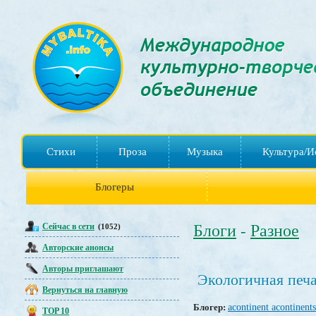
Стихи
Проза
Музыка
Культура/И
Блогеры
Сейчас в сети
Блоги
Разное
(1052)
-
Авторские анонсы
Авторы приглашают
Экологичная печа
Вернуться на главную
Блогер:
acontinent acontinents
TOP 10