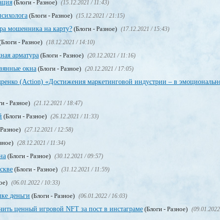
ация
(Блоги - Разное)
(15.12.2021 / 11:43)
психолога
(Блоги - Разное)
(15.12.2021 / 21:15)
ера мошенника на карту?
(Блоги - Разное)
(17.12.2021 / 15:43)
(Блоги - Разное)
(18.12.2021 / 14:10)
ная арматура
(Блоги - Разное)
(20.12.2021 / 11:16)
евянные окна
(Блоги - Разное)
(20.12.2021 / 17:05)
енко (Action) «Достижения маркетинговой индустрии – в эмоциональн
и - Разное)
(21.12.2021 / 18:47)
й
(Блоги - Разное)
(26.12.2021 / 11:33)
 Разное)
(27.12.2021 / 12:58)
азное)
(28.12.2021 / 11:34)
на
(Блоги - Разное)
(30.12.2021 / 09:57)
скве
(Блоги - Разное)
(31.12.2021 / 11:59)
ное)
(06.01.2022 / 10:33)
шке деньги
(Блоги - Разное)
(06.01.2022 / 16:03)
чить ценный игровой NFT за пост в инстаграме
(Блоги - Разное)
(09.01.2022