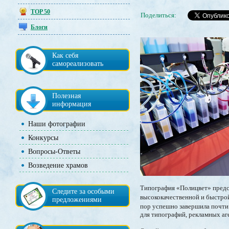
TOP 50
Поделиться:
Блоги
Как себя
самореализовать
Полезная
информация
Наши фотографии
Конкурсы
Вопросы-Ответы
Возведение храмов
Типография «Полицвет» предст
Следите за особыми
высококачественной и быстро
предложениями
пор успешно завершила почти 
для типографий, рекламных аг