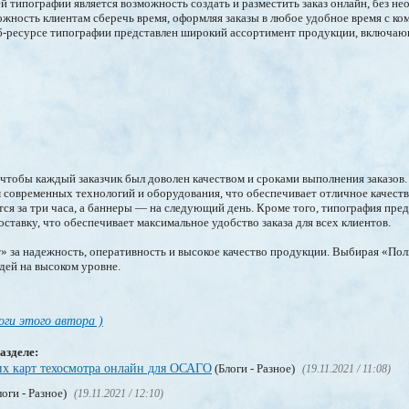
й типографии является возможность создать и разместить заказ онлайн, без н
ожность клиентам сберечь время, оформляя заказы в любое удобное время с ко
еб-ресурсе типографии представлен широкий ассортимент продукции, включа
 чтобы каждый заказчик был доволен качеством и сроками выполнения заказов.
 современных технологий и оборудования, что обеспечивает отличное качест
я за три часа, а баннеры — на следующий день. Кроме того, типография пред
ставку, что обеспечивает максимальное удобство заказа для всех клиентов.
 за надежность, оперативность и высокое качество продукции. Выбирая «Пол
дей на высоком уровне.
оги этого автора )
азделе:
х карт техосмотра онлайн для ОСАГО
(Блоги - Разное)
(19.11.2021 / 11:08)
оги - Разное)
(19.11.2021 / 12:10)