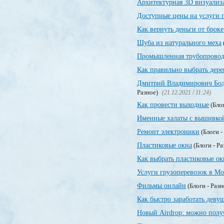
Архитектурная 3D визуализ
Доступные цены на услуги 
Как вернуть деньги от брок
Шуба из натурального меха
Промышленная трубопровод
Как правильно выбрать дер
Дмитрий Владимирович Бодр
Разное)
(21.12.2021 / 11:24)
Как провести выходные
(Блог
Именные халаты с вышивко
Ремонт электроники
(Блоги -
Пластиковые окна
(Блоги - Р
Как выбрать пластиковые ок
Услуги грузоперевозок в Мо
Фильмы онлайн
(Блоги - Раз
Как быстро заработать деву
Новый Airdrop: можно полу