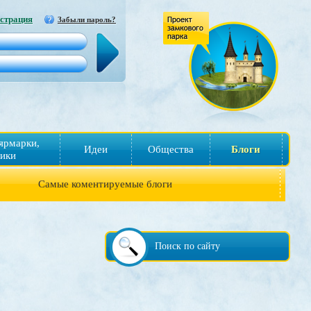
страция
Забыли пароль?
ярмарки,
Идеи
Общества
Блоги
ики
Самые коментируемые блоги
Поиск по сайту