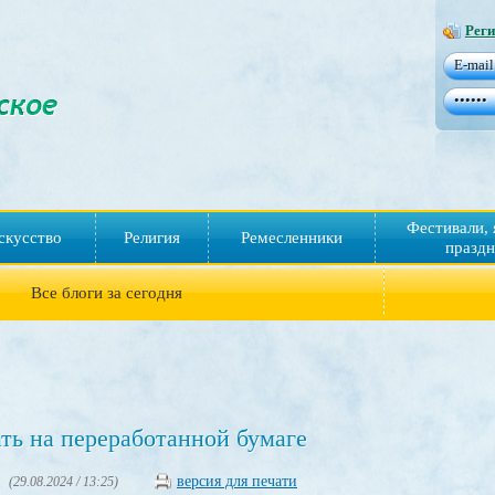
Реги
Фестивали, 
скусство
Религия
Ремесленники
праздн
Все блоги за сегодня
ть на переработанной бумаге
версия для печати
(29.08.2024 / 13:25)