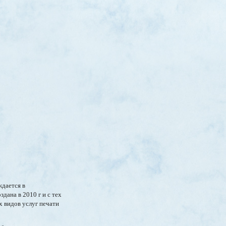
ждается в
здана в 2010 г и с тех
 видов услуг печати