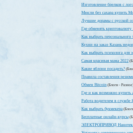
Изготовление брелков с лог
Мюсли без сахара купить М
Лучшие дорамы с русской о
Где обменять криптовалюту 
Как выбрать персонального 
Кухни на заказ Казань недо
Как выбрать психолога для
Самая красивая мама 2022
(Б
Какие яблони посадить?
(Бло
Правила составления резюм
Обмен Bitcoin
(Блоги - Разное
Где и как возможно купить 
Работа водителем в службе 
Как выбрать букмекера
(Блог
Бесплатные онлайн-курсы
(Б
ЭЛЕКТРОПРИВОД Нанотек
Установка современного сеп