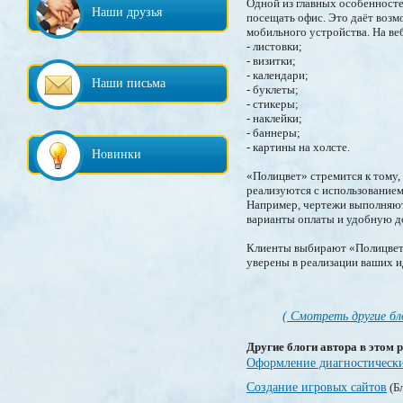
Одной из главных особенносте
Наши друзья
посещать офис. Это даёт возм
мобильного устройства. На в
- листовки;
- визитки;
- календари;
Наши письма
- буклеты;
- стикеры;
- наклейки;
- баннеры;
- картины на холсте.
Новинки
«Полицвет» стремится к тому,
реализуются с использованием
Например, чертежи выполняютс
варианты оплаты и удобную до
Клиенты выбирают «Полицвет»
уверены в реализации ваших и
( Смотреть другие бл
Другие блоги автора в этом р
Оформление диагностически
Создание игровых сайтов
(Бл