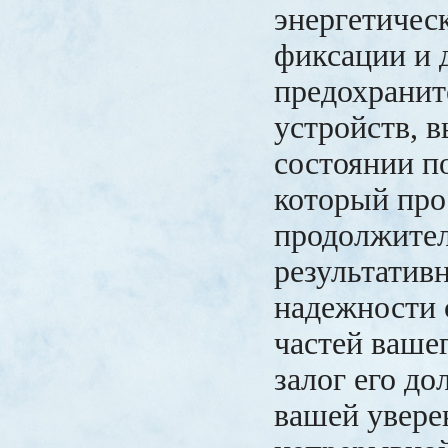
энергетичес
фиксации и 
предохрани
устройств, в
состоянии п
который пр
продолжител
результативн
надежности 
частей ваше
залог его до
вашей увере