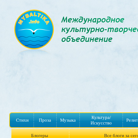
Культура/
Стихи
Проза
Музыка
Религ
Искусство
Блогеры
Все блоги за сег