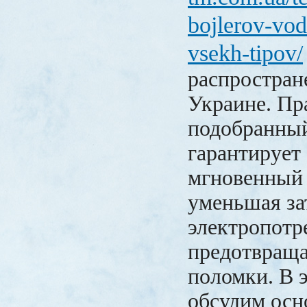
bojlerov-vod
vsekh-tipov/
распростран
Украине. Пр
подобранны
гарантирует
мгновенный 
уменьшая за
электропотр
предотвращ
поломки. В э
обсудим осн