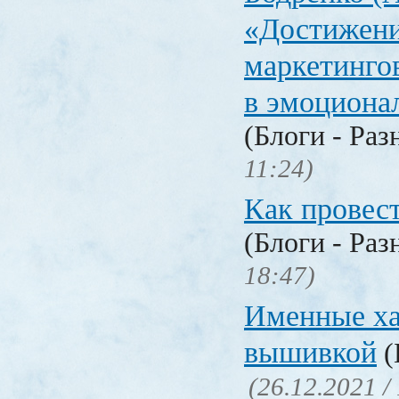
«Достижен
маркетинго
в эмоциона
(Блоги - Раз
11:24)
Как провес
(Блоги - Раз
18:47)
Именные ха
вышивкой
(
(26.12.2021 /