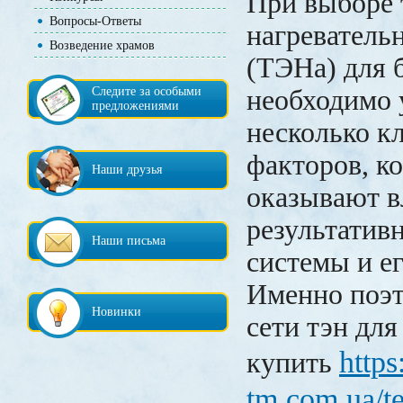
При выборе 
Вопросы-Ответы
нагреватель
Возведение храмов
(ТЭНа) для 
Следите за особыми
необходимо 
предложениями
несколько к
факторов, к
Наши друзья
оказывают в
результатив
Наши письма
системы и е
Именно поэт
Новинки
сети тэн для
https
купить
tm.com.ua/te