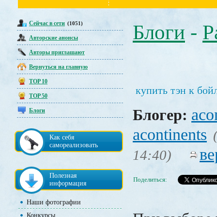
Сейчас в сети
(1051)
Блоги
-
Р
Авторские анонсы
Авторы приглашают
Вернуться на главную
TOP 10
купить тэн к бой
TOP 50
aco
Блогер:
Блоги
acontinents
Как себя
самореализовать
ве
14:40)
Полезная
Поделиться:
информация
Наши фотографии
Конкурсы