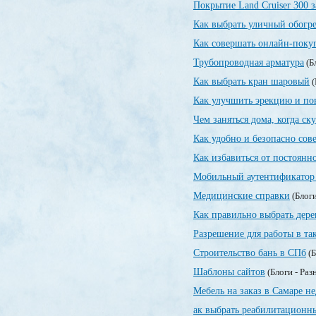
Покрытие Land Cruiser 300 
Как выбрать уличный обогре
Как совершать онлайн-поку
Трубопроводная арматура
(Б
Как выбрать кран шаровый
(
Как улучшить эрекцию и по
Чем заняться дома, когда ск
Как удобно и безопасно сов
Как избавиться от постоянн
Мобильный аутентификатор 
Медицинские справки
(Блоги
Как правильно выбрать дер
Разрешение для работы в та
Строительство бань в СПб
(Б
Шаблоны сайтов
(Блоги - Раз
Мебель на заказ в Самаре н
ак выбрать реабилитационн