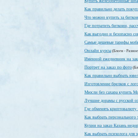
Купить железобетонные шпа
Как правильно делать покуп
Что можно купить за битко
Где потратить биткоин, рас
Как выгодно и безопасно со
Самые дешевые тарифы моб
Онлайн курсы
(Блоги - Разно
Именной ежедневник на зак
Портрет на заказ по фото
(Бл
Как правильно выбрать юве
Изготовление брелков с лог
Мюсли без сахара купить М
Лучшие дорамы с русской о
Где обменять криптовалюту 
Как выбрать персонального 
Кухни на заказ Казань недо
Как выбрать психолога для