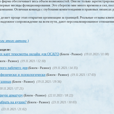
то фирма обеспечивает весь объем возможностей. Они не только зарегистриров
 первые месяцы функционирования. Это сберегло мне много времени и сил, поск
компании. Отличная команда с глубокими компетенциями в правовых нюансах 
ce делает проще этап открытия организации за границей. Реальные отзывы клие
 надежное сопровождение на всем пути, дают персонализированное отношени
оги этого автора )
азделе:
х карт техосмотра онлайн для ОСАГО
(Блоги - Разное)
(19.11.2021 / 11:08)
оги - Разное)
(19.11.2021 / 12:10)
лого рабочего дня
(Блоги - Разное)
(19.11.2021 / 14:35)
я физически и психологически
(Блоги - Разное)
(19.11.2021 / 17:03)
газинах
(Блоги - Разное)
(19.11.2021 / 19:56)
20.11.2021 / 17:21)
орную арматуру
(Блоги - Разное)
(22.11.2021 / 18:22)
брать на кухню?
(Блоги - Разное)
(23.11.2021 / 10:03)
)
(23.11.2021 / 21:02)