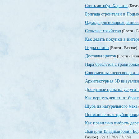
Снять автобус Харьков
(Блоги
Бригада строителей в Подмо
Одежда для новорожденног
Сельское хозяйство
(Блоги - 
Как делать покупки в интер
Гидра онион
(Блоги - Разное)
Доставка цветов
(Блоги - Раз
Пара браслетов с гравировк
Современные перегородки в
Архитектурная 3D визуализ
Доступные цены на услуги 
Как вернуть деньги от брок
Шуба из натурального меха
Промышленная трубопровод
Как правильно выбрать дер
Дмитрий Владимирович Бодр
Разное)
(21.12.2021 / 11:24)