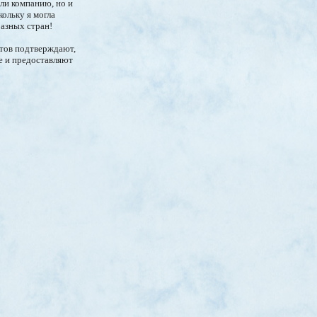
али компанию, но и
ольку я могла
разных стран!
нтов подтверждают,
е и предоставляют