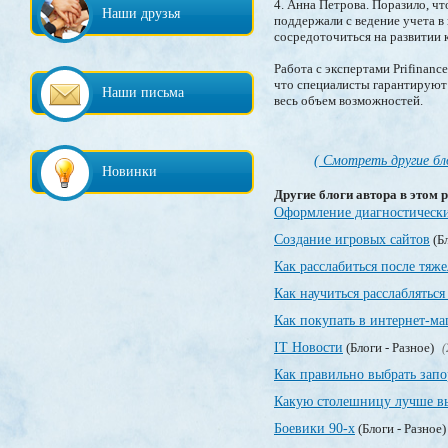
4. Анна Петрова. Поразило, ч
Наши друзья
поддержали с ведение учета в
сосредоточиться на развитии 
Работа с экспертами Prifinan
что специалисты гарантируют
Наши письма
весь объем возможностей.
( Смотреть другие бл
Новинки
Другие блоги автора в этом р
Оформление диагностически
Создание игровых сайтов
(Бл
Как расслабиться после тяже
Как научиться расслаблятьс
Как покупать в интернет-ма
IT Новости
(Блоги - Разное)
(
Как правильно выбрать зап
Какую столешницу лучше вы
Боевики 90-х
(Блоги - Разное