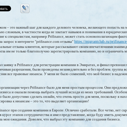
жом – это важный шаг для каждого делового человека, желающего попасть на 
ьно сложным, в частности когда не хватает навыков и понимания в юридическ
ие к специалистам, например Prifinance, может стать основополагающим факт
а запрос в интернете "prifinance.com отзывы"
https://migrantclub.ru/prifinanc
альные отзывы клиентов, которые рассказывают своим впечатлениями взаимод
могла им не только благополучно зарегистрировать компанию, но и ограничить 
л заявку в Prifinance для регистрации компании в Эмиратах, и финал превзоше
анчивая разрешения, были проведены незамедлительно и без проблем. группа вс
сняя все правовые нюансы. У меня не было сомнений, что мой бизнес в надеж
 организации через Prifinance было для меня простым процессом. Они предлож
знеса и оказали помощь выбрать лучший исходя из моих требований. Особенн
о было допустимо сделать онлайн, что очень просто для меня, поскольку я нах
сировка к нюансам – это то, что выделяет организацию!
ifinance при создании компании в Европе. Отлично сработали. Все четко, нет с
в курсе этапов сотрудничества и имел представление, когда буду иметь докум
а мои ожидания. Доволен, что выбрал эту компанию для создания бизнеса.