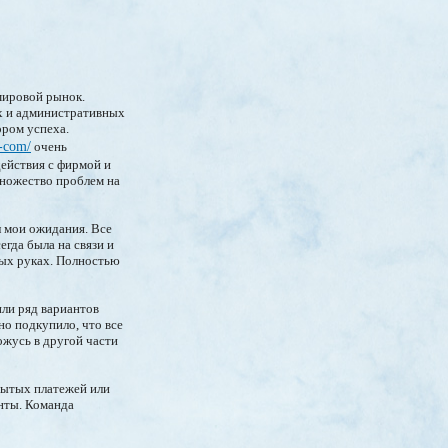
мировой рынок.
их и административных
ором успеха.
e-com/
очень
ействия с фирмой и
множество проблем на
л мои ожидания. Все
егда была на связи и
ных руках. Полностью
или ряд вариантов
о подкупило, что все
ожусь в другой части
крытых платежей или
енты. Команда