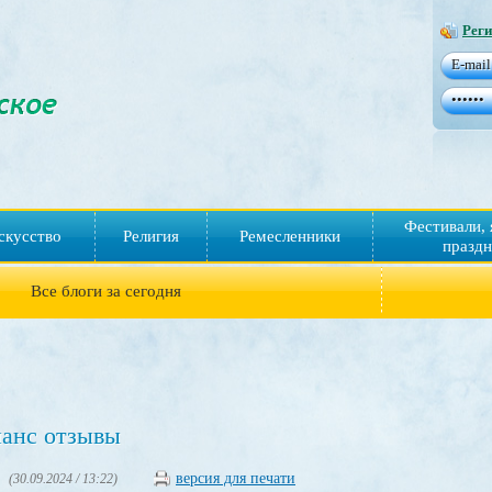
Реги
Фестивали, 
скусство
Религия
Ремесленники
праздн
Все блоги за сегодня
анс отзывы
версия для печати
(30.09.2024 / 13:22)