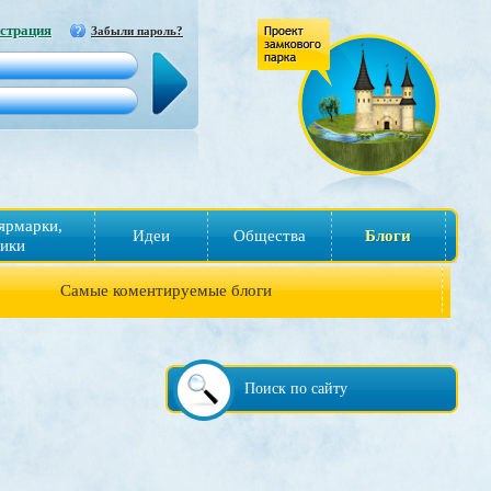
страция
Забыли пароль?
ярмарки,
Идеи
Общества
Блоги
ики
Самые коментируемые блоги
Поиск по сайту