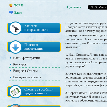
TOP 50
Поделиться:
Блоги
Создание организации за рубе
Как себя
Процесс часто является довол
самореализовать
аспектах. Вот почему обращен
Популярность компании сделал
популярным. Ниже описаны ре
описывают, как Prifinance по
Полезная
этом этапе.
информация
1. Иван Смирнов. Лично я пода
Наши фотографии
этапы, с момента совета и зак
курировала каждый шаг, разъя
Конкурсы
удовлетворен!
Вопросы-Ответы
2. Ольга Кузнецова. Открытие
Возведение храмов
юрисдикций для оформления би
консультации и сотрудничеств
мира. Их адаптивность и фоку
Следите за особыми
3. Сергей Ильин. Работал с Pr
предложениями
ненужных услуг. Я всегда был 
экспертов абсолютно оправдал