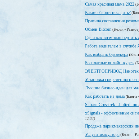
Самая красивая мама 2022
(Б
Какие яблони посадить?
(Бло
Правила составления резюм
Обмен Bitcoin
(Блоги - Разное
Где и как возможно купить 
Работа водителем в службе 
Как выбрать букмекера
(Блог
Бесплатные онлайн-курсы
(Б
ЭЛЕКТРОПРИВОД Нанотек
Установка современного сеп
Лучшие бизнес-идеи для мал
Как работать из дома
(Блоги 
Subaru Crosstrek Limited: 
xSignals - эффективные си
12:37)
Продажа парикмахерских и
Услуги эвакуатора
(Блоги - Р