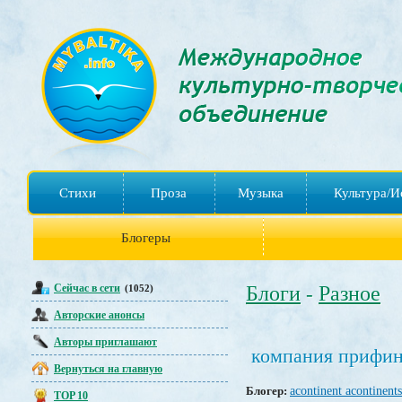
Стихи
Проза
Музыка
Культура/И
Блогеры
Сейчас в сети
Блоги
Разное
(1052)
-
Авторские анонсы
Авторы приглашают
компания прифин
Вернуться на главную
Блогер:
acontinent acontinents
TOP 10