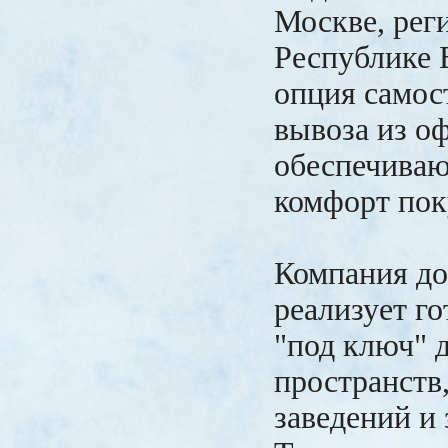
Москве, рег
Республике Б
опция самос
вывоза из о
обеспечива
комфорт пок
Компания д
реализует г
"под ключ" 
пространств
заведений и 