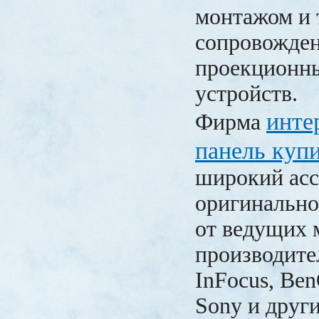
монтажом и 
сопровожде
проекционн
устройств.
инте
Фирма
панель куп
широкий ас
оригинально
от ведущих
производите
InFocus, Ben
Sony и други