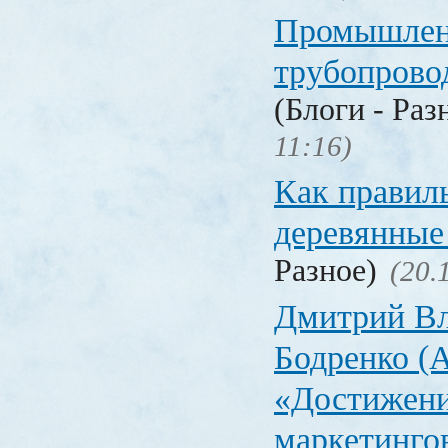
Промышлен
трубопрово
(Блоги - Раз
11:16)
Как правил
деревянные
Разное)
(20.
Дмитрий В
Бодренко (A
«Достижен
маркетинго