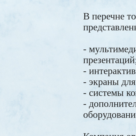
В перечне т
представлен
- мультимед
презентаций
- интеракти
- экраны для
- системы к
- дополните
оборудовани