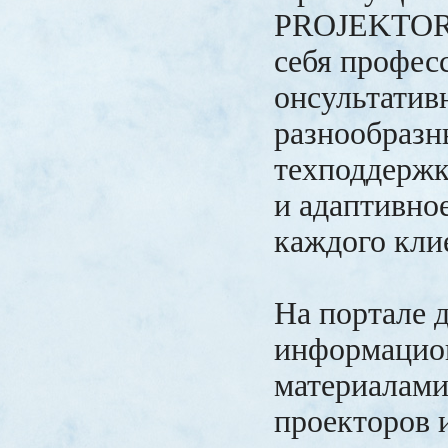
PROJEKTOR
себя профес
онсультатив
разнообразн
техподдержк
и адаптивно
каждого кли
На портале д
информаци
материалами
проекторов и