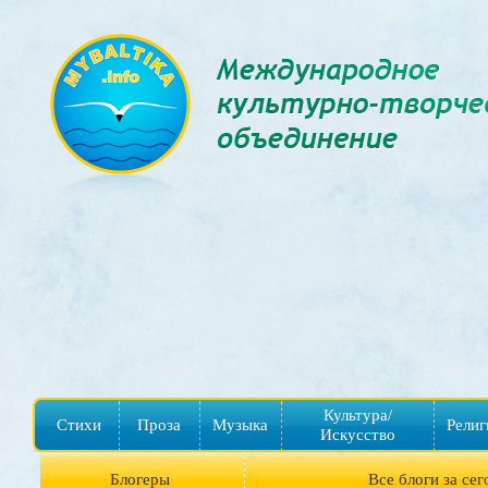
Культура/
Стихи
Проза
Музыка
Религ
Искусство
Блогеры
Все блоги за сег