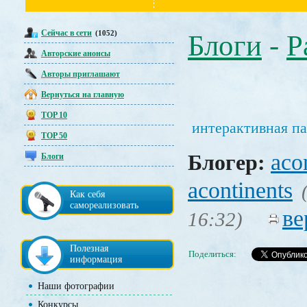
Сейчас в сети
(1052)
Блоги
-
Р
Авторские анонсы
Авторы приглашают
Вернуться на главную
TOP 10
интерактивная па
TOP 50
aco
Блогер:
Блоги
acontinents
Как себя
самореализовать
ве
16:32)
Полезная
Поделиться:
информация
Наши фотографии
Конкурсы