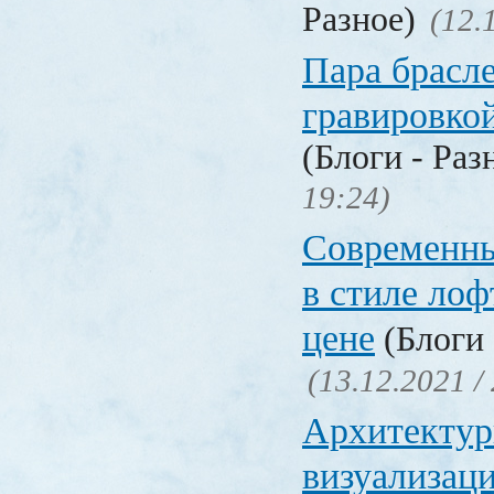
Разное)
(12.
Пара брасле
гравировко
(Блоги - Раз
19:24)
Современны
в стиле лоф
цене
(Блоги 
(13.12.2021 /
Архитектур
визуализац