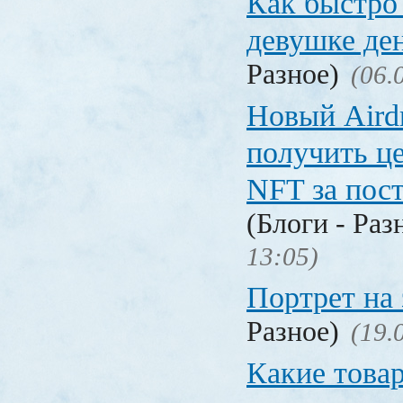
Как быстро 
девушке де
Разное)
(06.
Новый Aird
получить ц
NFT за пост
(Блоги - Раз
13:05)
Портрет на 
Разное)
(19.
Какие това