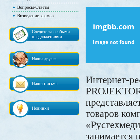
Вопросы-Ответы
Возведение храмов
Следите за особыми
предложениями
Наши друзья
Интернет-ре
Наши письма
PROJEKTOR
представляе
Новинки
товаров ко
«Рустехмеди
занимается 