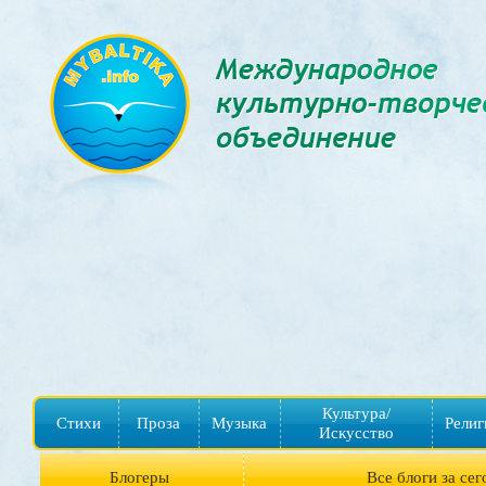
Культура/
Стихи
Проза
Музыка
Религ
Искусство
Блогеры
Все блоги за сег