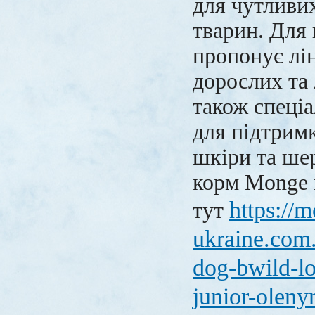
для чутливих
тварин. Для 
пропонує лін
дорослих та л
також спеці
для підтримк
шкіри та ше
корм Monge 
https://
тут
ukraine.com
dog-bwild-l
junior-oleny