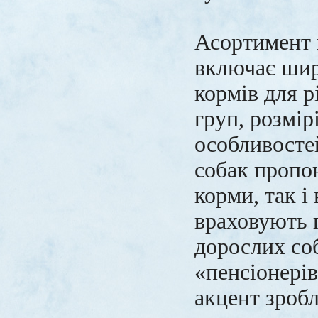
Асортимент 
включає шир
кормів для р
груп, розмір
особливосте
собак пропо
корми, так і
враховують 
дорослих со
«пенсіонері
акцент зроб