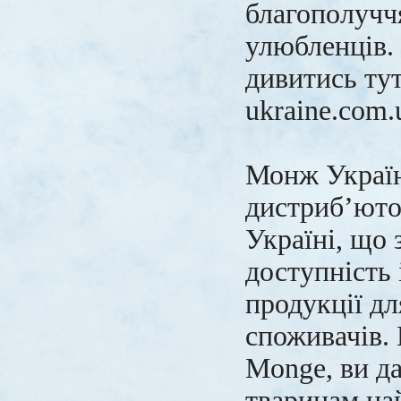
благополучч
улюбленців.
дивитись ту
ukraine.com.
Монж Украї
дистриб’юто
Україні, що 
доступність 
продукції дл
споживачів.
Monge, ви да
тваринам н