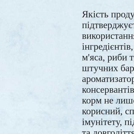
Якість прод
підтверджує
використанн
інгредієнтів
м'яса, риби т
штучних бар
ароматизатор
консервантів
корм не лише
корисний, с
імунітету, п
та довголітт