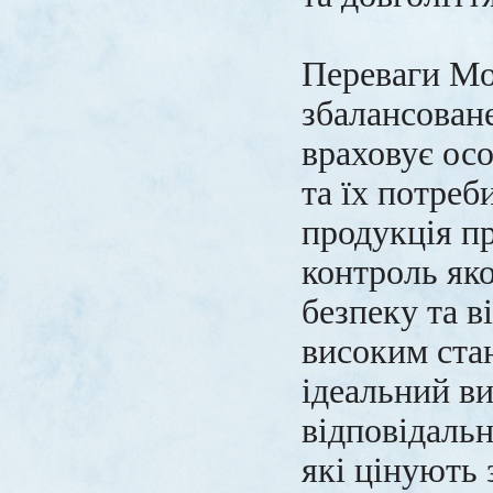
Переваги Mo
збалансоване
враховує ос
та їх потреб
продукція п
контроль яко
безпеку та в
високим ста
ідеальний ви
відповідальн
які цінують 