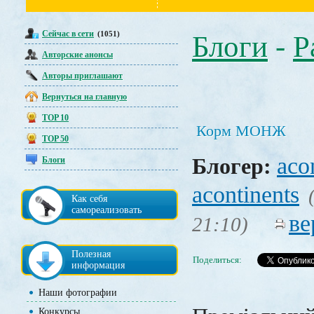
Сейчас в сети
(1051)
Блоги
-
Р
Авторские анонсы
Авторы приглашают
Вернуться на главную
TOP 10
Корм МОНЖ
TOP 50
aco
Блогер:
Блоги
acontinents
Как себя
самореализовать
ве
21:10)
Полезная
Поделиться:
информация
Наши фотографии
Конкурсы