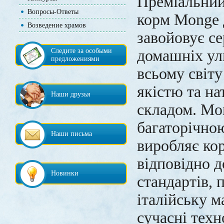
Преміальний
Вопросы-Ответы
корм Monge д
Возведение храмов
завойовує с
Следите за особыми
домашніх ул
предложениями
всьому світ
якістю та н
Наши друзья
складом. Mo
багаторічною
Наши письма
виробляє ко
відповідно 
Новинки
стандартів,
італійську м
сучасні техн