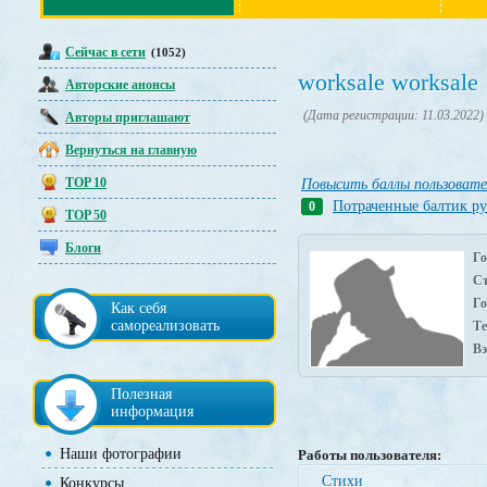
Сейчас в сети
(1052)
worksale worksale
Авторские анонсы
(Дата регистрации: 11.03.2022)
Авторы приглашают
Вернуться на главную
TOP 10
Повысить баллы пользоват
Потраченные балтик р
0
TOP 50
Блоги
Го
Ст
Го
Как себя
самореализовать
Те
Вэ
Полезная
информация
Наши фотографии
Работы пользователя:
Стихи
Конкурсы