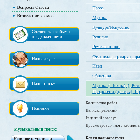
Вопросы-Ответы
Проза
Возведение храмов
Музыка
Культура/Искусство
Следите за особыми
предложениями
Религия
Ремесленники
Фестивали, ярмарки, пр
Наши друзья
Идеи
Общества
Наши письма
Музыка ( Певцы(и), Ко
Продюсеры (центры), Пр
Количество работ:
Новинки
Написал рецензий:
Рецензий автору:
Просмотров личного кабинета
Музыкальный поиск:
Блоги пользователя: