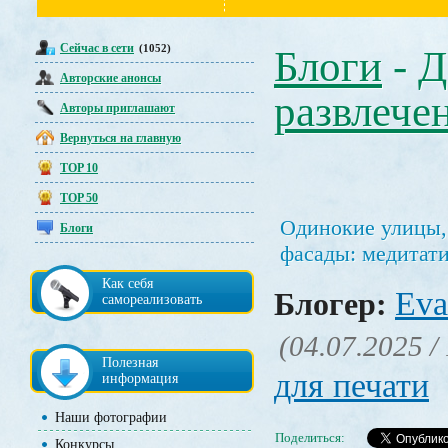
Сейчас в сети
(1052)
Блоги
-
Д
Авторские анонсы
развлече
Авторы приглашают
Вернуться на главную
TOP 10
TOP 50
Одинокие улицы,
Блоги
фасады: медитат
Как себя
Eva
Блогер:
самореализовать
(04.07.2025 /
Полезная
для печати
информация
Наши фотографии
Поделиться:
Конкурсы