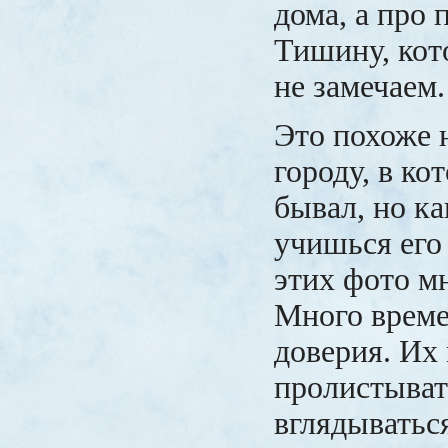
дома, а про 
Тишину, ко
не замечаем.
Это похоже 
городу, в ко
бывал, но ка
учишься его 
этих фото мн
Много време
доверия. Их
пролистыват
вглядываться