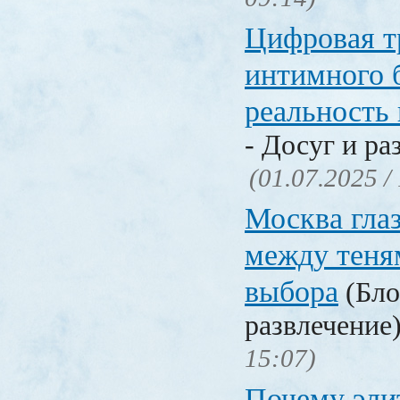
Цифровая т
интимного б
реальность 
- Досуг и ра
(01.07.2025 /
Москва гла
между теня
выбора
(Бло
развлечение
15:07)
Почему эли