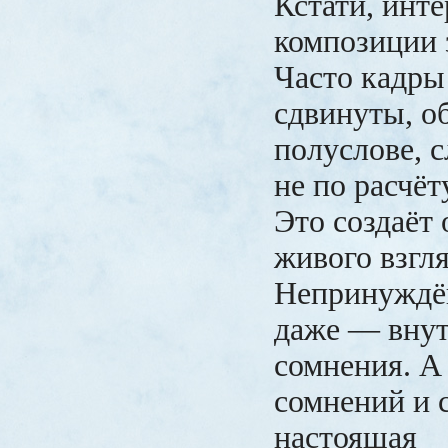
Кстати, инте
композиции з
Часто кадры
сдвинуты, о
полуслове, 
не по расчёт
Это создаёт
живого взгля
Непринуждё
даже — внут
сомнения. А
сомнений и 
настоящая