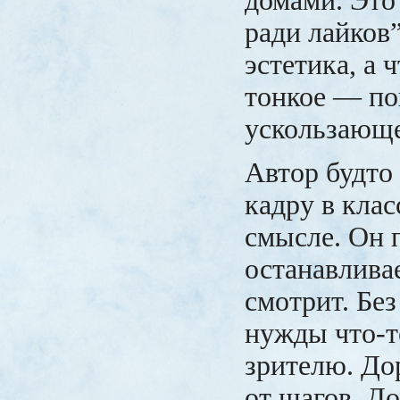
домами. Это
ради лайков”
эстетика, а 
тонкое — по
ускользающе
Автор будто 
кадру в кла
смысле. Он 
останавлива
смотрит. Без
нужды что-т
зрителю. До
от шагов. Д