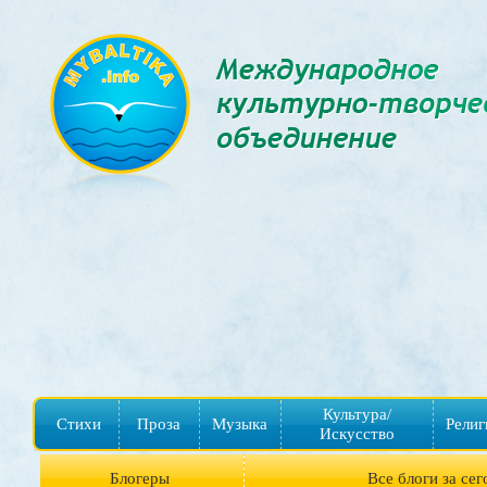
Культура/
Стихи
Проза
Музыка
Религ
Искусство
Блогеры
Все блоги за сег