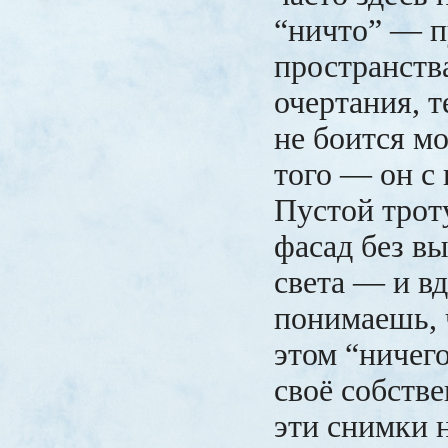
“ничто” — п
пространств
очертания, т
не боится м
того — он с
Пустой трот
фасад без вы
света — и в
понимаешь, 
этом “ничег
своё собстве
эти снимки 