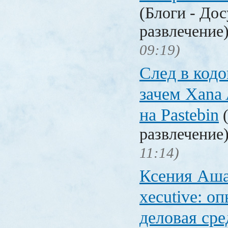
(Блоги - Дос
развлечение
09:19)
След в код
зачем Xana
на Pastebin
(
развлечение
11:14)
Ксения Аша
xecutive: оп
деловая сре