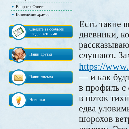
Вопросы-Ответы
Возведение храмов
Есть такие 
Следите за особыми
дневники, к
предложениями
рассказываю
слушают. За
Наши друзья
https://www
— и как буд
Наши письма
в профиль с
в поток тих
Новинки
едва уловим
шорохов вет