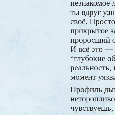
незнакомое 
ты вдруг уз
своё. Просто
прикрытое за
проросший с
И всё это —
“глубокие об
реальность,
момент уязв
Профиль ды
неторопливо
чувствуешь, 