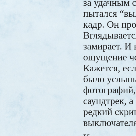
за удачным 
пытался “вы
кадр. Он про
Вглядываетс
замирает. И 
ощущение че
Кажется, ес
было услыша
фотографий,
саундтрек, а
редкий скри
выключателя