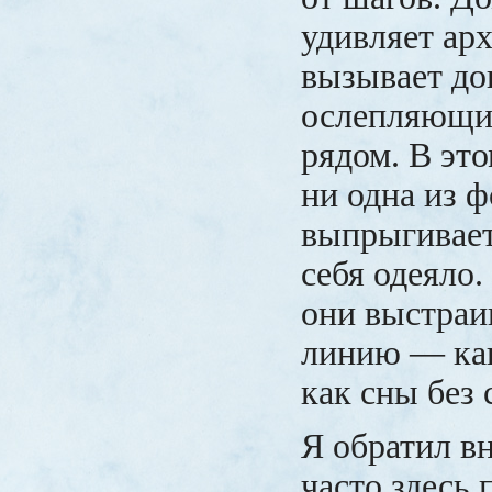
удивляет ар
вызывает дов
ослепляющи
рядом. В это
ни одна из 
выпрыгивает,
себя одеяло.
они выстраи
линию — как
как сны без 
Я обратил в
часто здесь 